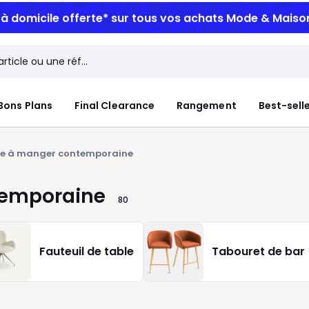
n à domicile offerte*
sur tous vos achats Mode & Maiso
Bons Plans
Final Clearance
Rangement
Best-sell
lle à manger contemporaine
temporaine
80
Fauteuil de table
Tabouret de bar