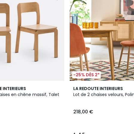
-25% DÈS 2*
3
4,5
E INTERIEURS
LA REDOUTE INTERIEURS
Couleurs
/ 5
aises en chêne massif, Talet
Lot de 2 chaises velours, Poli
218,00 €