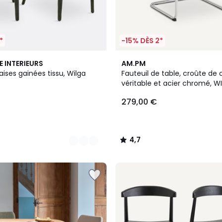
*
-15% DÈS 2*
3
4,7
E INTERIEURS
AM.PM
Couleurs
/ 5
aises gainées tissu, Wilga
Fauteuil de table, croûte de c
véritable et acier chromé, W
279,00 €
4,7
/
5