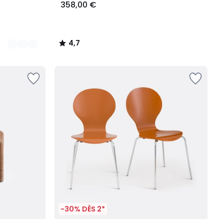
358,00 €
4,7
/
5
-30% DÈS 2*