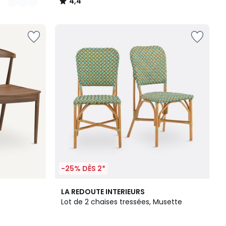
4,4
/
5
-25% DÈS 2*
4,7
LA REDOUTE INTERIEURS
/ 5
Lot de 2 chaises tressées, Musette