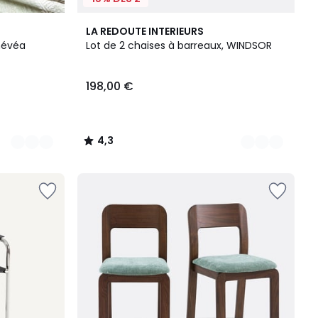
4
4,3
LA REDOUTE INTERIEURS
Couleurs
/ 5
hévéa
Lot de 2 chaises à barreaux, WINDSOR
198,00 €
4,3
/
5