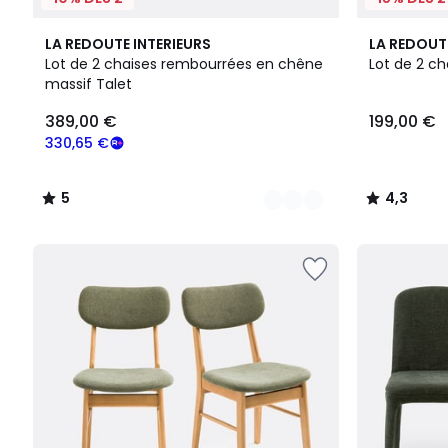
2
5
3
4,3
LA REDOUTE INTERIEURS
LA REDOUT
Couleurs
/
Couleurs
/ 5
Lot de 2 chaises rembourrées en chêne
Lot de 2 ch
5
massif Talet
389,00
389,00 €
199,00 €
€
souscrivez
330,65 €
à
notre
5
4,3
programme
/
/
pour
5
5
payer
à
la
place
330,65
€.