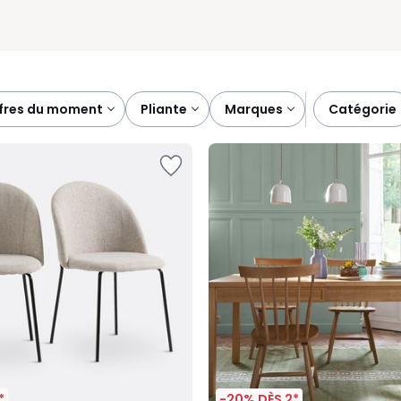
ffres du moment
pliante
marques
catégorie
*
-20% DÈS 2*