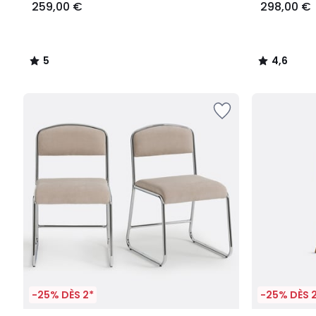
259,00 €
298,00 €
5
4,6
/
/
5
5
-25% DÈS 2*
-25% DÈS 