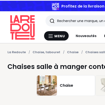
Profitez de la livraiso
Rechercher
Les
Nouveautés
MENU
Menu
derniers
La
Redoute
articles
La Redoute
Chaise, tabouret
Chaise
Chaises sa
consultés
Chaises salle à manger con
Chaise