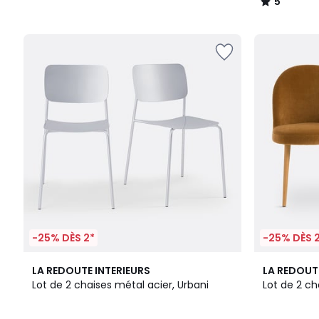
5
/
5
-25% DÈS 2*
-25% DÈS 
5
3
4,6
LA REDOUTE INTERIEURS
LA REDOUT
/
Couleurs
/ 5
Lot de 2 chaises métal acier, Urbani
Lot de 2 ch
5