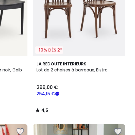
-10% DÈS 2*
4,5
LA REDOUTE INTERIEURS
/ 5
 noir, Galb
Lot de 2 chaises à barreaux, Bistro
299,00 €
254,15 €
4,5
/
5