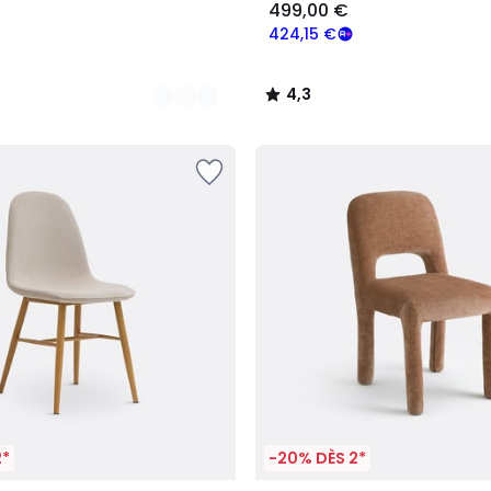
499,00 €
424,15 €
4,3
/
5
2*
-20% DÈS 2*