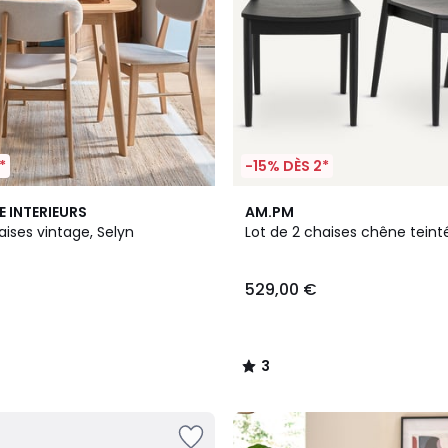
*
-15% DÈS 2*
3
E INTERIEURS
AM.PM
/
aises vintage, Selyn
Lot de 2 chaises chêne teinté
5
529,00 €
3
/
5