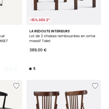
-15% DÈS 2*
5
LA REDOUTE INTERIEURS
/
uir
Lot de 2 chaises rembourrées en orme
5
INSET
massif Talet
389,00 €
5
/
5