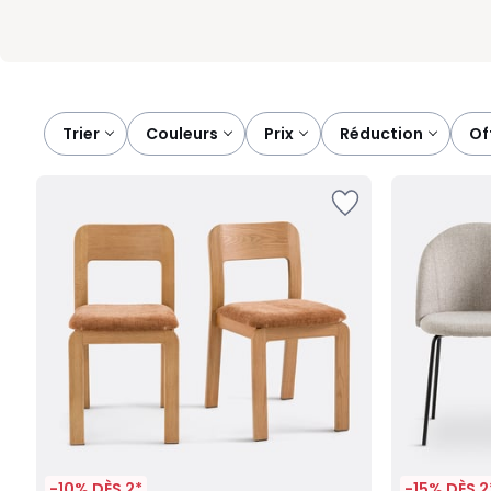
Trier
couleurs
prix
réduction
o
-10% DÈS 2*
-15% DÈS 2