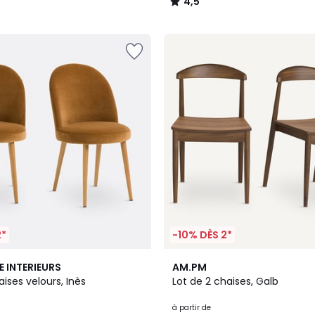
4,5
/
5
2*
-10% DÈS 2*
2
4,3
E INTERIEURS
AM.PM
Couleurs
/ 5
aises velours, Inès
Lot de 2 chaises, Galb
à partir de