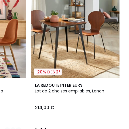
-20% DÈS 2*
4,4
LA REDOUTE INTERIEURS
/ 5
na
Lot de 2 chaises empilables, Lenon
214,00 €