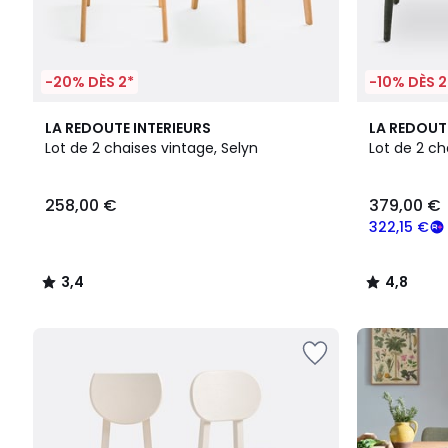
-20% DÈS 2*
-10% DÈS 2
3,4
3
4,8
LA REDOUTE INTERIEURS
LA REDOUT
/ 5
Couleurs
/ 5
Lot de 2 chaises vintage, Selyn
Lot de 2 ch
258,00 €
379,00 €
322,15 €
3,4
4,8
/
/
5
5