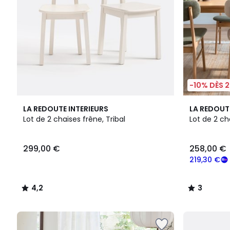
-10% DÈS 2
4,2
3
LA REDOUTE INTERIEURS
LA REDOUT
/ 5
/
Lot de 2 chaises frêne, Tribal
Lot de 2 ch
5
299,00 €
258,00 €
219,30 €
4,2
3
/
/
5
5