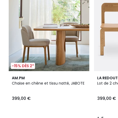
-15% DÈS 2*
5
AM.PM
LA REDOUT
/
Chaise en chêne et tissu natté, JABOTE
Lot de 2 ch
5
399,00 €
399,00 €