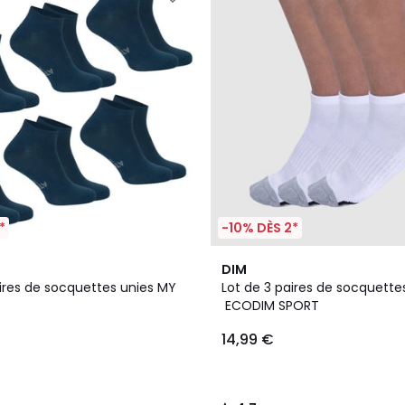
*
-10% DÈS 2*
3
4,7
DIM
Couleurs
/ 5
aires de socquettes unies MY
Lot de 3 paires de socquette
ECODIM SPORT
14,99 €