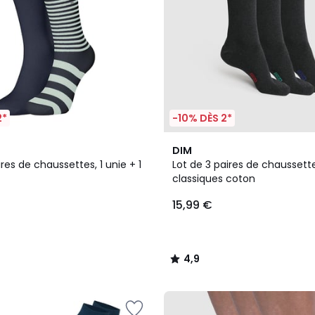
2*
-10% DÈS 2*
4
4,9
DIM
Couleurs
/ 5
ires de chaussettes, 1 unie + 1
Lot de 3 paires de chaussett
classiques coton
15,99 €
4,9
/
5