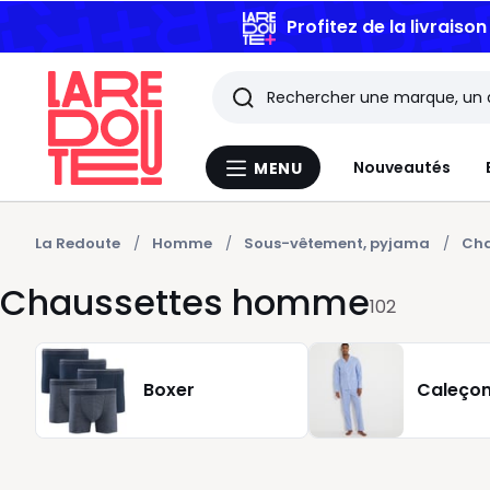
Profitez de la livraiso
Rechercher
Les
Nouveautés
MENU
Menu
derniers
La
Redoute
articles
La Redoute
Homme
Sous-vêtement, pyjama
Cha
Chaussettes homme
consultés
102
Boxer
Caleço