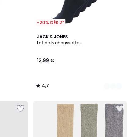
-20% DÈS 2*
3
4,7
JACK & JONES
Couleurs
/ 5
Lot de 5 chaussettes
12,99 €
4,7
/
5