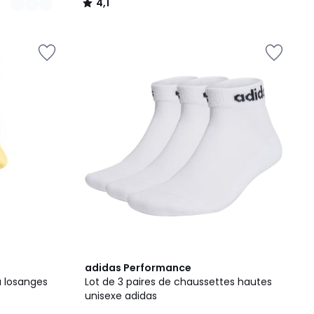
4,1
/
5
4,9
adidas Performance
/ 5
à losanges
Lot de 3 paires de chaussettes hautes
unisexe adidas