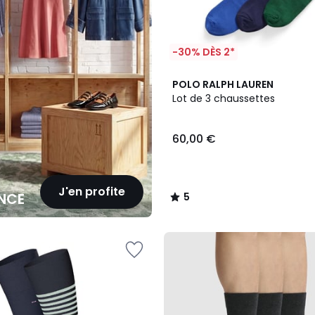
-30% DÈS 2*
5
POLO RALPH LAUREN
/
Lot de 3 chaussettes
5
60,00 €
J'en profite
NCE
5
/
5