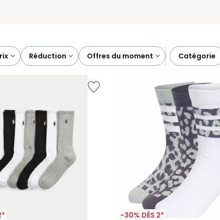
prix
réduction
offres du moment
catégorie
2*
-30% DÈS 2*