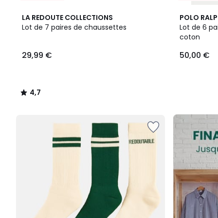
4,7
LA REDOUTE COLLECTIONS
POLO RALP
/ 5
Lot de 7 paires de chaussettes
Lot de 6 pa
coton
29,99
29,99 €
50,00 €
€.
4,7
/
5
FINAL
CLEARANCE