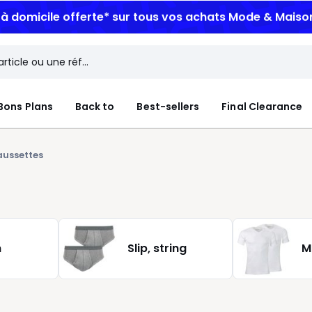
n à domicile offerte*
sur tous vos achats Mode & Maiso
Bons Plans
Back to
Best-sellers
Final Clearance
ussettes
n
Slip, string
M