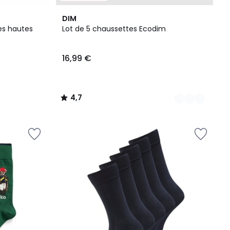
2
4,7
DIM
Couleurs
/ 5
es hautes
Lot de 5 chaussettes Ecodim
16,99 €
4,7
/
5