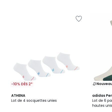
Nouvea
-10% DÈS 2*
2
4,5
ATHENA
adidas Pe
Couleurs
/ 5
Lot de 4 socquettes unies
Lot de 6 p
hautes uni