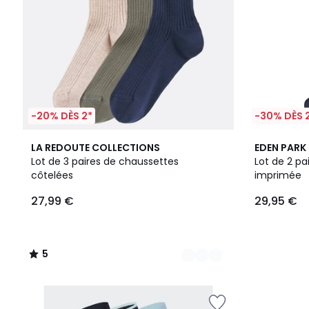
-20% DÈS 2*
-30% DÈS 
2
5
LA REDOUTE COLLECTIONS
EDEN PARK
Couleurs
/
Lot de 3 paires de chaussettes
Lot de 2 pa
5
côtelées
imprimée
27,99 €
29,95 €
5
/
5