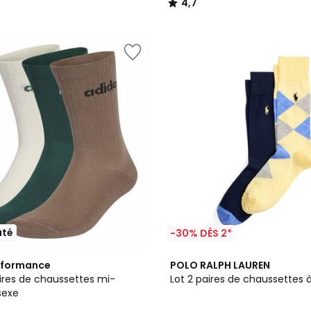
4,7
/
5
uté
-30% DÈS 2*
rformance
POLO RALPH LAUREN
aires de chaussettes mi-
Lot 2 paires de chaussettes 
sexe