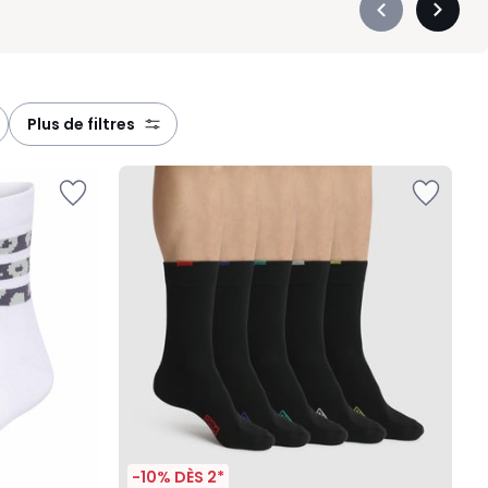
Précédent
Suivan
-
-
défiler
défiler
à
à
gauche
droite
plus de filtres
-10% DÈS 2*