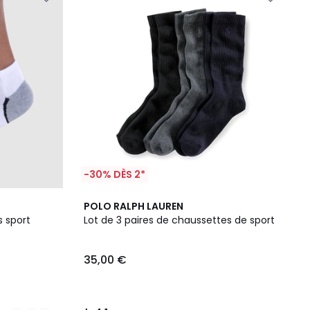
-30% DÈS 2*
4,1
POLO RALPH LAUREN
/ 5
s sport
Lot de 3 paires de chaussettes de sport
35,00 €