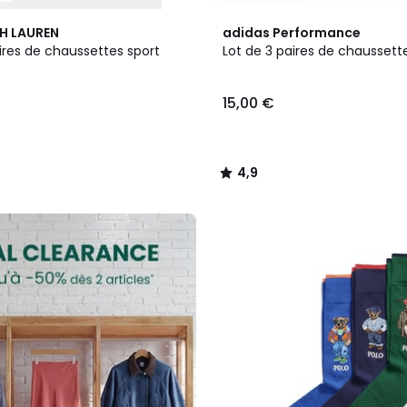
4,9
H LAUREN
adidas Performance
/ 5
ires de chaussettes sport
Lot de 3 paires de chaussett
15,00 €
4,9
/
5