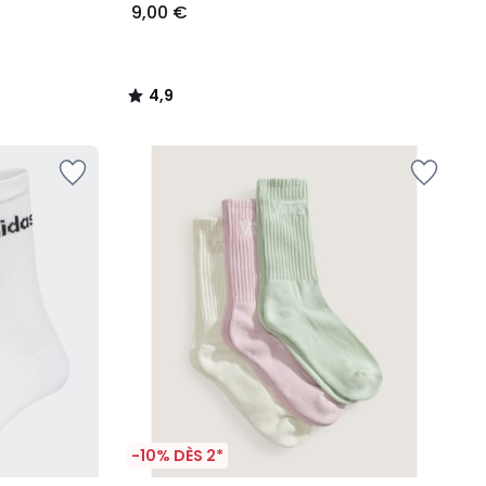
9,00 €
4,9
/
5
-10% DÈS 2*