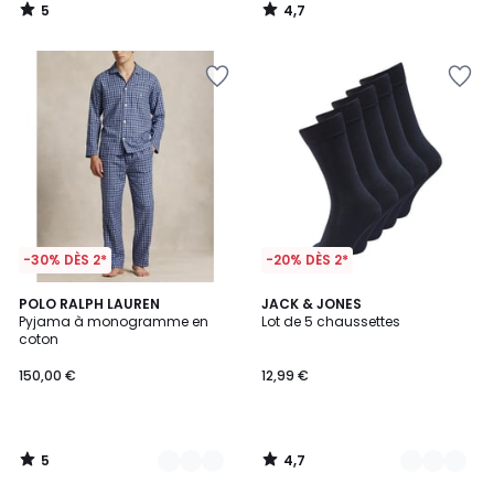
5
4,7
/
/
5
5
-30% DÈS 2*
-20% DÈS 2*
5
4,7
3
POLO RALPH LAUREN
3
JACK & JONES
/
/ 5
Pyjama à monogramme en
Lot de 5 chaussettes
Couleurs
Couleurs
5
coton
150,00 €
12,99 €
5
4,7
/
/
5
5