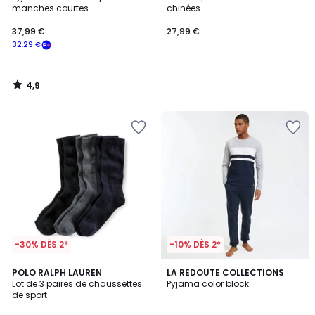
manches courtes
chinées
37,99 €
27,99 €
32,29 €
4,9
/
5
-30% DÈS 2*
-10% DÈS 2*
4,1
4,5
POLO RALPH LAUREN
LA REDOUTE COLLECTIONS
/ 5
/ 5
Lot de 3 paires de chaussettes
Pyjama color block
de sport