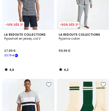
-10% DÈS 2*
-50% DÈS 2*
4,6
4,2
LA REDOUTE COLLECTIONS
LA REDOUTE COLLECTIONS
/ 5
/ 5
Pyjashort en jersey, col V
Pyjama coton
27,99 €
59,99 €
23,79 €
4,6
4,2
/
/
5
5