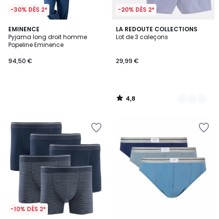
-30% DÈS 2*
-20% DÈS 2*
4,8
EMINENCE
2
LA REDOUTE COLLECTIONS
/ 5
Pyjama long droit homme
Lot de 3 caleçons
Couleurs
Popeline Eminence
94,50 €
29,99 €
4,8
/
5
-10% DÈS 2*