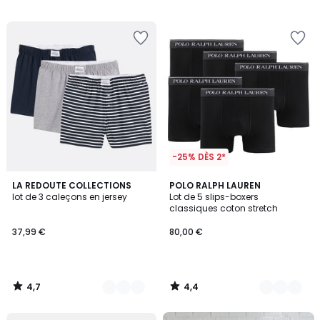
/
5
-25% DÈS 2*
4,7
4,4
2
LA REDOUTE COLLECTIONS
8
POLO RALPH LAUREN
/ 5
/ 5
lot de 3 caleçons en jersey
Lot de 5 slips-boxers
Couleurs
Couleurs
classiques coton stretch
37,99 €
80,00 €
4,7
4,4
/
/
5
5
FINAL