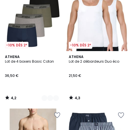
-10% DÈS 2*
-10% DÈS 2*
4,2
4,3
4
ATHENA
ATHENA
/ 5
/ 5
Lot de 4 boxers Basic Coton
Lot de 2 débardeurs Duo éco
Couleurs
36,50 €
21,50 €
4,2
4,3
/
/
5
5