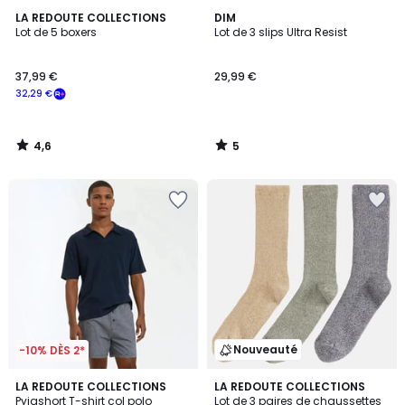
4,6
5
LA REDOUTE COLLECTIONS
DIM
/ 5
/
Lot de 5 boxers
Lot de 3 slips Ultra Resist
5
37,99 €
29,99 €
32,29 €
4,6
5
/
/
5
5
Nouveauté
-10% DÈS 2*
4,9
LA REDOUTE COLLECTIONS
LA REDOUTE COLLECTIONS
/ 5
Pyjashort T-shirt col polo
Lot de 3 paires de chaussettes