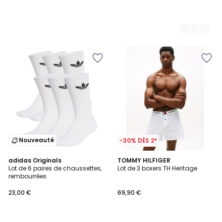
Nouveauté
-30% DÈS 2*
4,9
2
adidas Originals
TOMMY HILFIGER
/ 5
Lot de 6 paires de chaussettes,
Lot de 3 boxers TH Heritage
Couleurs
rembourrées
23,00 €
69,90 €