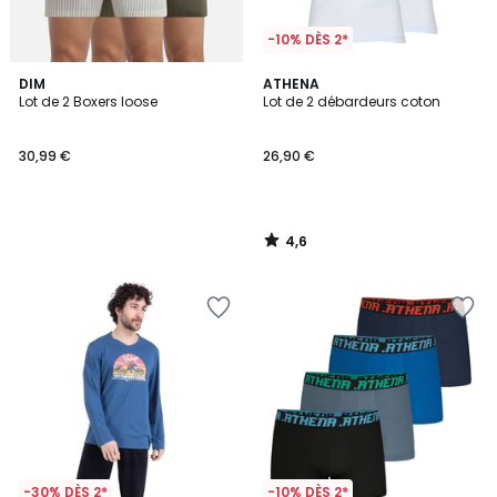
-10% DÈS 2*
4,6
DIM
ATHENA
/ 5
Lot de 2 Boxers loose
Lot de 2 débardeurs coton
30,99 €
26,90 €
4,6
/
5
-30% DÈS 2*
-10% DÈS 2*