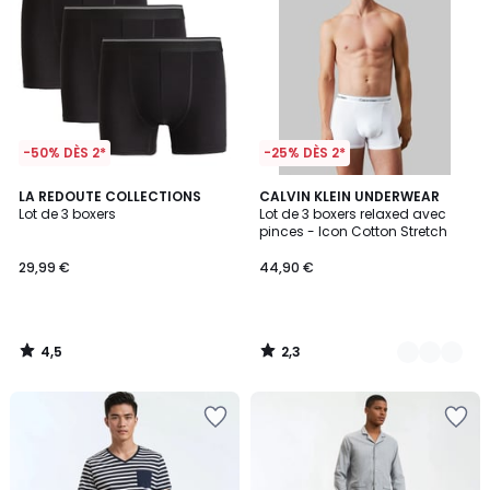
-50% DÈS 2*
-25% DÈS 2*
4,5
2,3
LA REDOUTE COLLECTIONS
6
CALVIN KLEIN UNDERWEAR
/ 5
/ 5
Lot de 3 boxers
Lot de 3 boxers relaxed avec
Couleurs
pinces - Icon Cotton Stretch
29,99 €
44,90 €
4,5
2,3
/
/
5
5