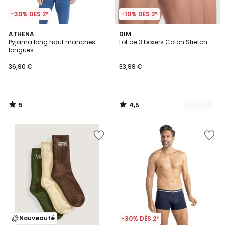
-30% DÈS 2*
-10% DÈS 2*
5
4,5
ATHENA
8
DIM
/
/ 5
Pyjama long haut manches
Lot de 3 boxers Coton Stretch
Couleurs
5
longues
36,90 €
33,99 €
5
4,5
/
/
5
5
Nouveauté
-30% DÈS 2*