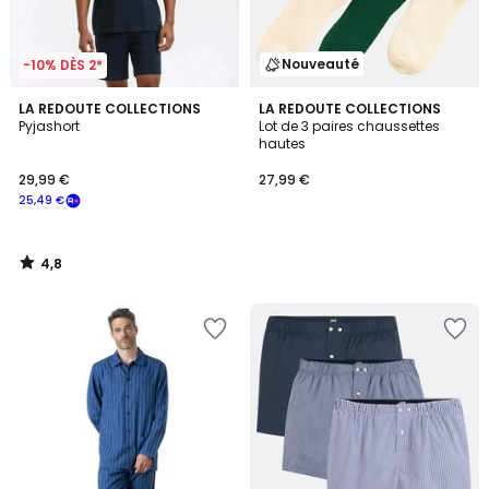
Nouveauté
-10% DÈS 2*
4,8
LA REDOUTE COLLECTIONS
LA REDOUTE COLLECTIONS
/ 5
Pyjashort
Lot de 3 paires chaussettes
hautes
29,99 €
27,99 €
25,49 €
4,8
/
5