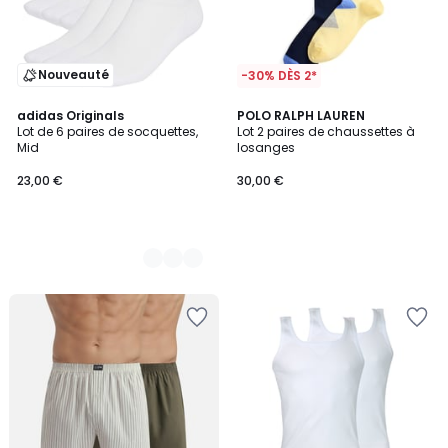
Nouveauté
-30% DÈS 2*
3
adidas Originals
POLO RALPH LAUREN
Lot de 6 paires de socquettes,
Lot 2 paires de chaussettes à
Couleurs
Mid
losanges
23,00 €
30,00 €