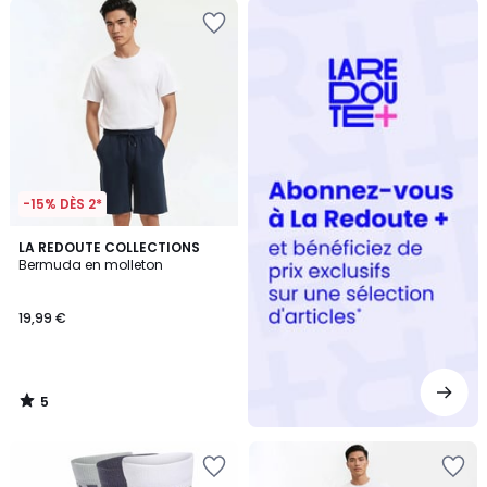
Redoute
+
-15% DÈS 2*
5
LA REDOUTE COLLECTIONS
/
Bermuda en molleton
5
19,99 €
5
/
5