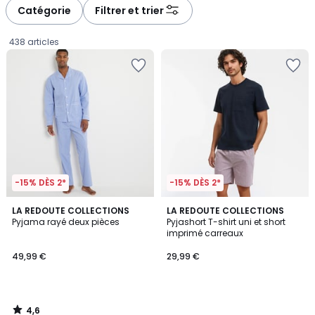
à
à
Catégorie
Filtrer et trier
gauche
droite
438 articles
-15% DÈS 2*
-15% DÈS 2*
4,6
LA REDOUTE COLLECTIONS
LA REDOUTE COLLECTIONS
/ 5
Pyjama rayé deux pièces
Pyjashort T-shirt uni et short
imprimé carreaux
49,99
49,99 €
29,99 €
€.
4,6