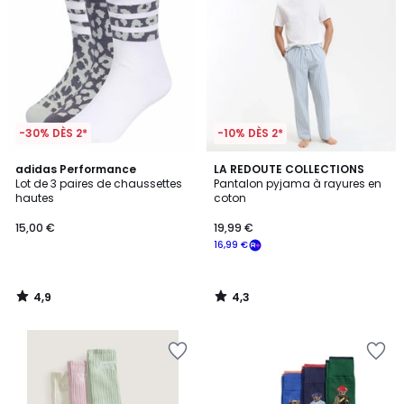
-30% DÈS 2*
-10% DÈS 2*
4,9
4,3
adidas Performance
LA REDOUTE COLLECTIONS
/ 5
/ 5
Lot de 3 paires de chaussettes
Pantalon pyjama à rayures en
hautes
coton
15,00 €
19,99 €
16,99 €
4,9
4,3
/
/
5
5