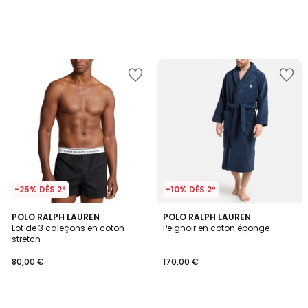
-25% DÈS 2*
-10% DÈS 2*
5
4,7
POLO RALPH LAUREN
POLO RALPH LAUREN
/
/ 5
Lot de 3 caleçons en coton
Peignoir en coton éponge
5
stretch
80,00 €
170,00 €