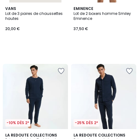
VANS
EMINENCE
Lot de 3 paires de chaussettes
Lot de 2 boxers homme Smiley
hautes
Eminence
20,00 €
37,50 €
-10% DÈS 2*
-25% DÈS 2*
4,4
4,3
2
LA REDOUTE COLLECTIONS
LA REDOUTE COLLECTIONS