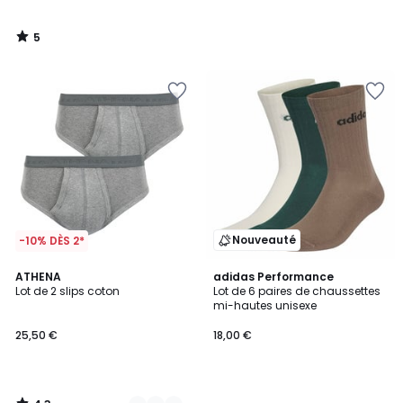
5
/
5
Nouveauté
-10% DÈS 2*
4,3
2
ATHENA
adidas Performance
/ 5
Lot de 2 slips coton
Lot de 6 paires de chaussettes
Couleurs
mi-hautes unisexe
25,50 €
18,00 €