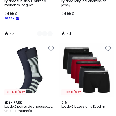
/ 5
/ 5
Pyjama tunisien T-shirt col
Pyjama long col chemise en
Couleurs
manches longues
jersey
44,99 €
44,99 €
38,24 €
4,4
4,3
/
/
5
5
-30% DÈS 2*
-10% DÈS 2*
4
EDEN PARK
2
DIM
/
Lot de 2 paires de chaussettes, 1
Lot de 6 boxers unis Ecodim
Couleurs
5
unie + 1 imprimée