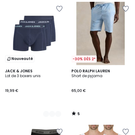
Nouveauté
-30% DÈS 2*
5
3
JACK & JONES
POLO RALPH LAUREN
/
Lot de 3 boxers unis
Short de pyjama
Couleurs
5
19,99 €
65,00 €
5
/
5