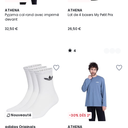
4
ATHENA
3
ATHENA
/
Pyjama col rond avec imprimé
Lot de 4 boxers My Petit Prix
Couleurs
5
devant
32,50 €
26,50 €
4
/
5
Nouveauté
-30% DÈS 2*
5
adidas Originals
ATHENA