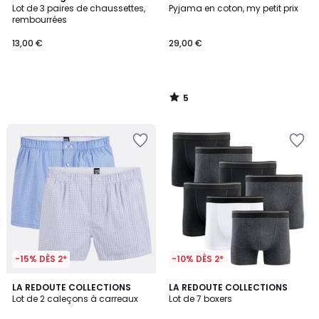
/
Lot de 3 paires de chaussettes,
Pyjama en coton, my petit prix
5
rembourrées
13,00 €
29,00 €
5
/
5
-15% DÈS 2*
-10% DÈS 2*
4,9
4
2
LA REDOUTE COLLECTIONS
LA REDOUTE COLLECTIONS
/ 5
/
Lot de 2 caleçons à carreaux
Lot de 7 boxers
Couleurs
5