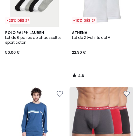
-20% DÈS 2*
-10% DÈS 2*
4,6
POLO RALPH LAUREN
ATHENA
/ 5
Lot de 6 paires de chaussettes
Lot de 2 t-shirts col V
sport coton
50,00 €
22,90 €
4,6
/
5