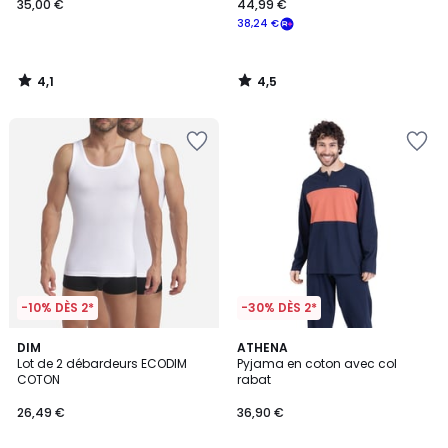
35,00 €
44,99 €
38,24 €
4,1
4,5
/
/
5
5
-10% DÈS 2*
-30% DÈS 2*
5
DIM
ATHENA
/
Lot de 2 débardeurs ECODIM
Pyjama en coton avec col
5
COTON
rabat
26,49 €
36,90 €