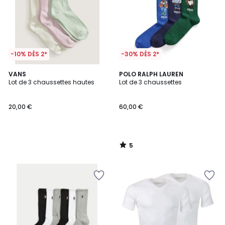
-10% DÈS 2*
-30% DÈS 2*
5
VANS
POLO RALPH LAUREN
/
Lot de 3 chaussettes hautes
Lot de 3 chaussettes
5
20,00 €
60,00 €
5
/
5