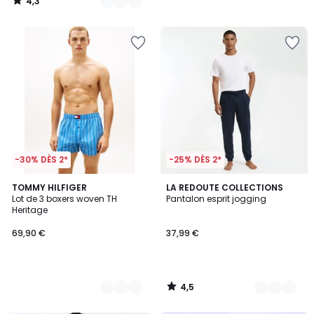
4,3
/
5
-30% DÈS 2*
-25% DÈS 2*
4,5
2
TOMMY HILFIGER
2
LA REDOUTE COLLECTIONS
/ 5
Lot de 3 boxers woven TH
Pantalon esprit jogging
Couleurs
Couleurs
Heritage
69,90 €
37,99 €
4,5
/
5