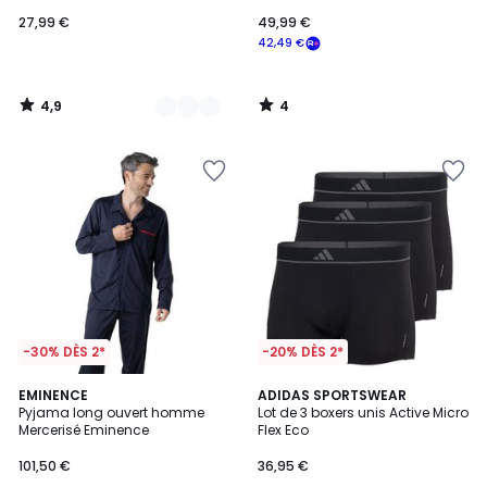
27,99 €
49,99 €
42,49 €
4,9
4
/
/
5
5
-30% DÈS 2*
-20% DÈS 2*
EMINENCE
2
ADIDAS SPORTSWEAR
Pyjama long ouvert homme
Lot de 3 boxers unis Active Micro
Couleurs
Mercerisé Eminence
Flex Eco
101,50 €
36,95 €