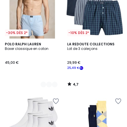
-30% DÈS 2*
-10% DÈS 2*
4,7
2
POLO RALPH LAUREN
LA REDOUTE COLLECTIONS
/ 5
Boxer classique en coton
Lot de 3 caleçons
Couleurs
45,00 €
29,99 €
25,49 €
4,7
/
5