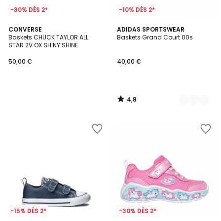
-30% DÈS 2*
-10% DÈS 2*
4,8
CONVERSE
3
ADIDAS SPORTSWEAR
/ 5
Baskets CHUCK TAYLOR ALL
Baskets Grand Court 00s
Couleurs
STAR 2V OX SHINY SHINE
50,00 €
40,00 €
4,8
/
5
-15% DÈS 2*
-30% DÈS 2*