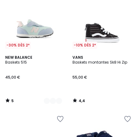
-30% DÈS 2*
-10% DÈS 2*
5
4,4
2
NEW BALANCE
VANS
/
/ 5
Baskets 515
Baskets montantes Sk8 Hi Zip
Couleurs
5
45,00 €
55,00 €
5
4,4
/
/
5
5