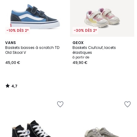
-10% DÈS 2*
-30% DÈS 2*
4,7
VANS
GEOX
/ 5
Baskets basses à scratch TD
Baskets Ciufciuf, lacets
Old Skool V
élastiques
à partir de
45,00 €
49,90 €
4,7
/
5