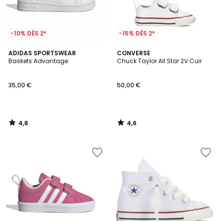
-10% DÈS 2*
-15% DÈS 2*
4,8
4,6
ADIDAS SPORTSWEAR
CONVERSE
/ 5
/ 5
Baskets Advantage
Chuck Taylor All Star 2V Cuir
35,00 €
50,00 €
4,8
4,6
/
/
5
5