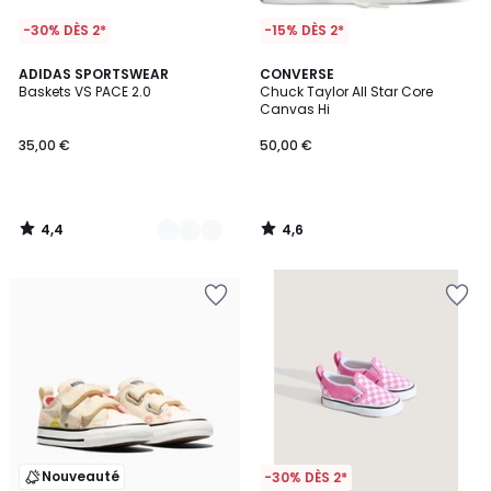
-30% DÈS 2*
-15% DÈS 2*
4,4
4,6
2
ADIDAS SPORTSWEAR
CONVERSE
/ 5
/ 5
Baskets VS PACE 2.0
Chuck Taylor All Star Core
Couleurs
Canvas Hi
35,00 €
50,00 €
4,4
4,6
/
/
5
5
Nouveauté
-30% DÈS 2*