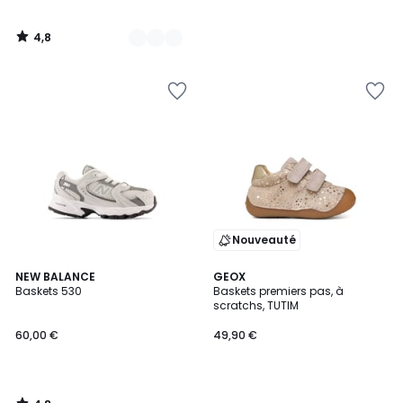
4,8
/
5
Nouveauté
4,8
NEW BALANCE
GEOX
/ 5
Baskets 530
Baskets premiers pas, à
scratchs, TUTIM
60,00 €
49,90 €