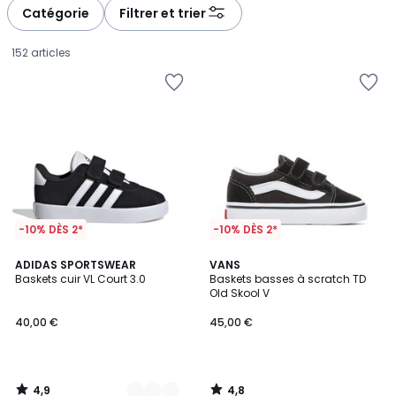
à
à
Catégorie
Filtrer et trier
gauche
droite
152 articles
-10% DÈS 2*
-10% DÈS 2*
4,9
4,8
3
ADIDAS SPORTSWEAR
VANS
/ 5
/ 5
Baskets cuir VL Court 3.0
Baskets basses à scratch TD
Couleurs
Old Skool V
40,00
40,00 €
45,00 €
€.
4,9
4,8