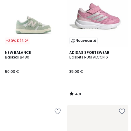
Nouveauté
-30% DÈS 2*
4,9
NEW BALANCE
ADIDAS SPORTSWEAR
/ 5
Baskets B480
Baskets RUNFALCON 6
50,00 €
35,00 €
4,9
/
5