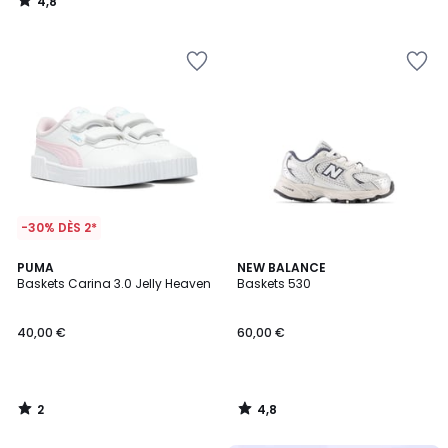
4,8
/
5
-30% DÈS 2*
2
4,8
PUMA
NEW BALANCE
/
/ 5
Baskets Carina 3.0 Jelly Heaven
Baskets 530
5
40,00 €
60,00 €
2
4,8
/
/
5
5