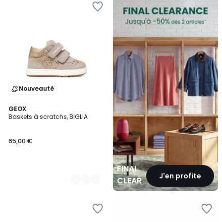
CLEARANCE
Nouveauté
2
GEOX
Baskets à scratchs, BIGLIA
Couleurs
65,00 €
FINAL
J'en profite
CLEARANCE