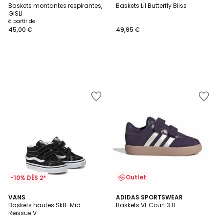
Baskets montantes respirantes,
Baskets Lil Butterfly Bliss
GISLI
à partir de
45,00 €
49,95 €
Outlet
-10% DÈS 2*
4,8
4,9
VANS
ADIDAS SPORTSWEAR
/ 5
/ 5
Baskets hautes Sk8-Mid
Baskets VL Court 3.0
Reissue V