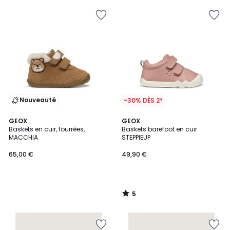
Nouveauté
-30% DÈS 2*
5
GEOX
GEOX
/
Baskets en cuir, fourrées,
Baskets barefoot en cuir
5
MACCHIA
STEPPIEUP
65,00 €
49,90 €
5
/
5