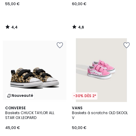
55,00 €
60,00 €
4,4
4,6
/
/
5
5
Nouveauté
-30% DÈS 2*
CONVERSE
VANS
Baskets CHUCK TAYLOR ALL
Baskets à scratchs OLD SKOOL
STAR OX LEOPARD
V
45,00 €
50,00 €