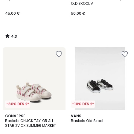
OLD SKOOL V
45,00 €
50,00 €
4,3
/
5
-30% DÈS 2*
-10% DÈS 2*
4,6
CONVERSE
VANS
/ 5
Baskets CHUCK TAYLOR ALL
Baskets Old Skool
STAR 2V OX SUMMER MARKET