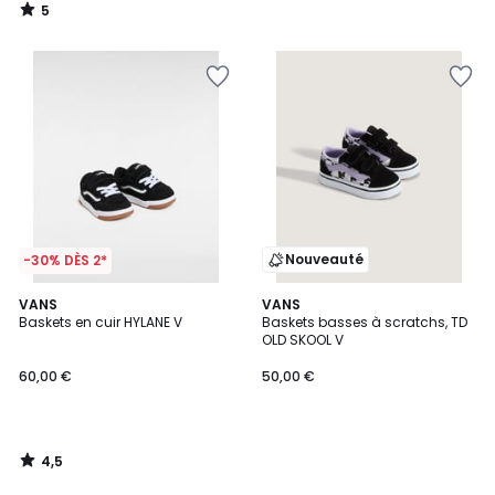
5
/
5
Nouveauté
-30% DÈS 2*
4,5
VANS
VANS
/ 5
Baskets en cuir HYLANE V
Baskets basses à scratchs, TD
OLD SKOOL V
60,00 €
50,00 €
4,5
/
5