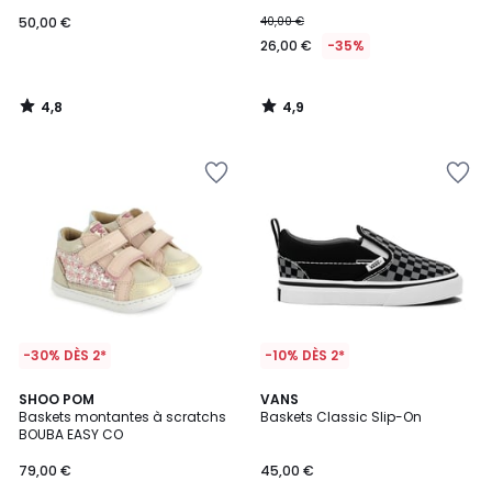
50,00 €
40,00 €
26,00 €
-35%
4,8
4,9
/
/
5
5
-30% DÈS 2*
-10% DÈS 2*
4,1
SHOO POM
VANS
/ 5
Baskets montantes à scratchs
Baskets Classic Slip-On
BOUBA EASY CO
79,00 €
45,00 €