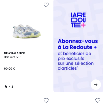
Redoute
+
4,5
NEW BALANCE
/ 5
Baskets 530
60,00 €
4,5
/
5