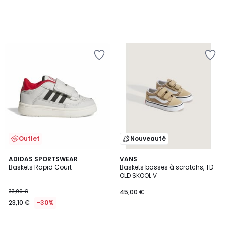
Outlet
Nouveauté
5
ADIDAS SPORTSWEAR
VANS
/
Baskets Rapid Court
Baskets basses à scratchs, TD
5
OLD SKOOL V
33,00 €
45,00 €
23,10 €
-30%