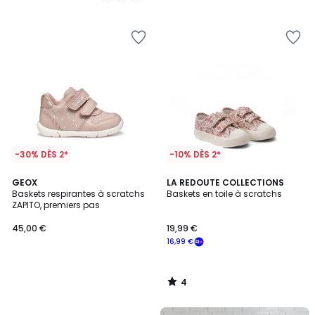
/
/
5
5
-30% DÈS 2*
-10% DÈS 2*
4
GEOX
LA REDOUTE COLLECTIONS
/
Baskets respirantes à scratchs
Baskets en toile à scratchs
5
ZAPITO, premiers pas
45,00 €
19,99 €
16,99 €
4
/
5
FINAL