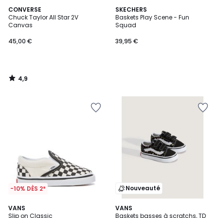
4,9
CONVERSE
SKECHERS
/ 5
Chuck Taylor All Star 2V
Baskets Play Scene - Fun
Canvas
Squad
45,00 €
39,95 €
4,9
/
5
Nouveauté
-10% DÈS 2*
4,3
VANS
VANS
/ 5
Slip on Classic
Baskets basses à scratchs, TD