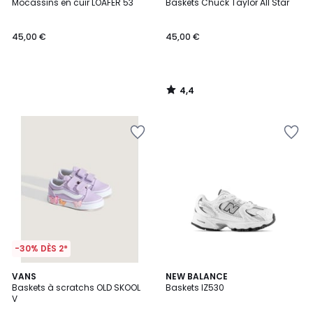
/ 5
Mocassins en cuir LOAFER 53
Baskets Chuck Taylor All Star
45,00 €
45,00 €
4,4
/
5
-30% DÈS 2*
4,4
4,6
VANS
NEW BALANCE
/ 5
/ 5
Baskets à scratchs OLD SKOOL
Baskets IZ530
V