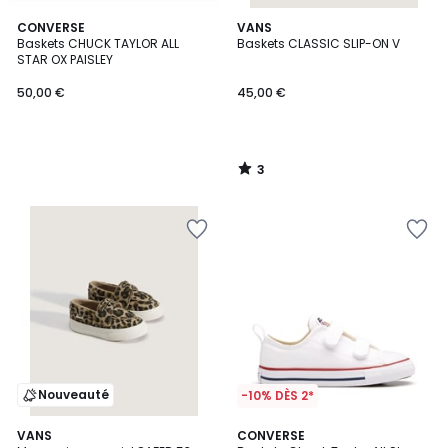
3
CONVERSE
VANS
/
Baskets CHUCK TAYLOR ALL
Baskets CLASSIC SLIP-ON V
5
STAR OX PAISLEY
50,00 €
45,00 €
3
/
5
Nouveauté
-10% DÈS 2*
4,4
VANS
CONVERSE