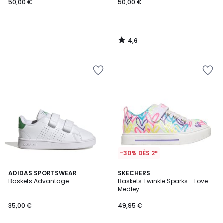
50,00 €
50,00 €
4,6
/
5
-30% DÈS 2*
4,8
2
ADIDAS SPORTSWEAR
SKECHERS
/ 5
Baskets Advantage
Baskets Twinkle Sparks - Love
Couleurs
Medley
35,00 €
49,95 €