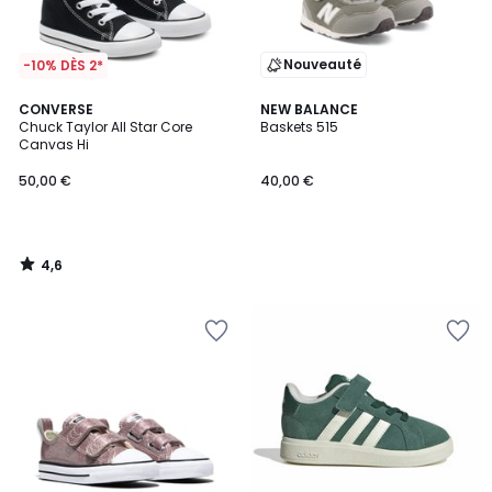
Nouveauté
-10% DÈS 2*
4,6
CONVERSE
NEW BALANCE
/ 5
Chuck Taylor All Star Core
Baskets 515
Canvas Hi
50,00 €
40,00 €
4,6
/
5