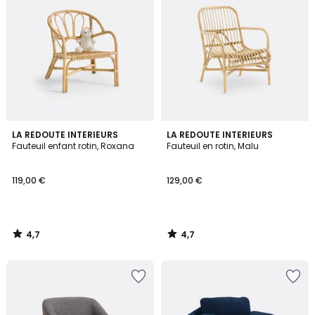
4,7
4,7
LA REDOUTE INTERIEURS
LA REDOUTE INTERIEURS
/ 5
/ 5
Fauteuil enfant rotin, Roxana
Fauteuil en rotin, Malu
119,00 €
129,00 €
4,7
4,7
/
/
5
5