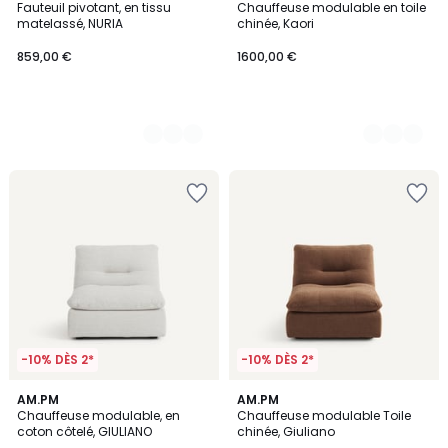
Fauteuil pivotant, en tissu
Chauffeuse modulable en toile
Couleurs
Couleurs
matelassé, NURIA
chinée, Kaori
859,00 €
1600,00 €
-10% DÈS 2*
-10% DÈS 2*
5
3
AM.PM
7
AM.PM
/
Chauffeuse modulable, en
Chauffeuse modulable Toile
Couleurs
Couleurs
5
coton côtelé, GIULIANO
chinée, Giuliano