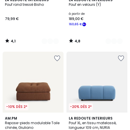
2
6
/ 5
/ 5
Pouf rond tressé Bisho
Pouf en velours (Y)
Couleurs
Couleurs
à partir de
79,99 €
189,00 €
160,65 €
4,1
4,8
/
/
5
5
-10% DÈS 2*
-20% DÈS 2*
7
AM.PM
3
LA REDOUTE INTERIEURS
Repose-pieds modulable Toile
Pouf XL, en tissu matelassé,
Couleurs
Couleurs
chinée, Giuliano
longueur 109 cm, NURIA