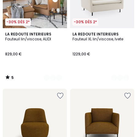
-30% DÈS 2*
-30% DÈS 2*
5
3
LA REDOUTE INTERIEURS
3
LA REDOUTE INTERIEURS
/
Fauteuil lin/viscose, ALIDI
Fauteuil XL lin/viscose, Ivete
Couleurs
Couleurs
5
829,00 €
1229,00 €
5
/
5