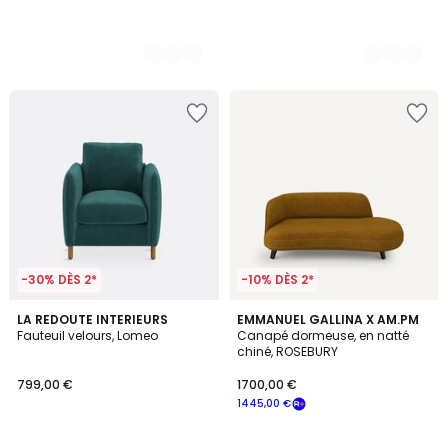
-30% DÈS 2*
-10% DÈS 2*
1
3
LA REDOUTE INTERIEURS
2
EMMANUEL GALLINA X AM.PM
/
Fauteuil velours, Lomeo
Canapé dormeuse, en natté
Couleurs
Couleurs
5
chiné, ROSEBURY
799,00 €
1700,00 €
1445,00 €