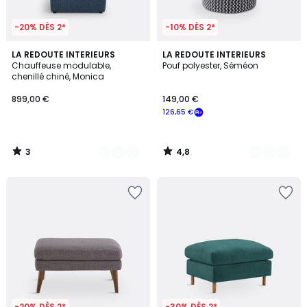
-20% DÈS 2*
-10% DÈS 2*
3
4,8
3
LA REDOUTE INTERIEURS
3
LA REDOUTE INTERIEURS
/
/ 5
Chauffeuse modulable,
Pouf polyester, Séméon
Couleurs
Couleurs
5
chenillé chiné, Monica
899,00 €
149,00 €
126,65 €
3
4,8
/
/
5
5
-20% DÈS 2*
-30% DÈS 2*