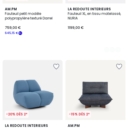
AM.PM
3
LA REDOUTE INTERIEURS
Fauteuil petit modèle
Fauteuil XL, en tissu matelassé,
Couleurs
polypropylène texturé Darrel
NURIA
759,00 €
1199,00 €
645,15 €
-20% DÈS 2*
-15% DÈS 2*
3
LA REDOUTE INTERIEURS
7
AM.PM