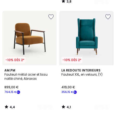
3,8
/
5
-10% DÈS 2*
-10% DÈS 2*
4,4
4,1
2
AM.PM
7
LA REDOUTE INTERIEURS
/ 5
/ 5
Fauteuil métal acier et tissu
Fauteuil XXL, en velours, (Y)
Couleurs
Couleurs
natté chiné, Abraxas
899,00 €
419,00 €
764,15 €
356,15 €
4,4
4,1
/
/
5
5