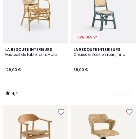
-15% DÈS 2*
4,4
LA REDOUTE INTERIEURS
2
LA REDOUTE INTERIEURS
/ 5
Fauteuil de table rotin, Malu
Chaise enfant en rotin, Tina
Couleurs
129,00 €
89,00 €
4,4
/
5