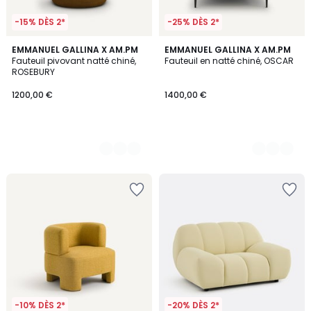
-15% DÈS 2*
-25% DÈS 2*
2
EMMANUEL GALLINA X AM.PM
2
EMMANUEL GALLINA X AM.PM
Fauteuil pivovant natté chiné,
Fauteuil en natté chiné, OSCAR
Couleurs
Couleurs
ROSEBURY
1200,00 €
1400,00 €
-10% DÈS 2*
-20% DÈS 2*