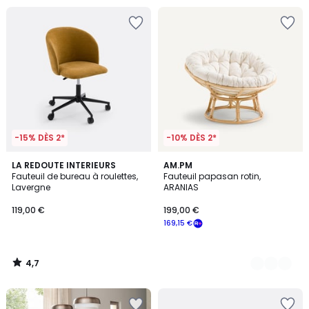
-15% DÈS 2*
-10% DÈS 2*
4,7
LA REDOUTE INTERIEURS
2
AM.PM
/ 5
Fauteuil de bureau à roulettes,
Fauteuil papasan rotin,
Couleurs
Lavergne
ARANIAS
119,00 €
199,00 €
169,15 €
4,7
/
5