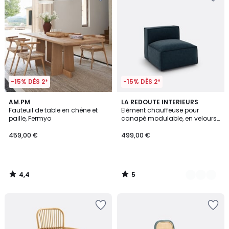
-15% DÈS 2*
-15% DÈS 2*
4,4
5
AM.PM
3
LA REDOUTE INTERIEURS
/ 5
/
Fauteuil de table en chêne et
Elément chauffeuse pour
Couleurs
5
paille, Fermyo
canapé modulable, en velours
texturé, SEVEN
459,00 €
499,00 €
4,4
5
/
/
5
5