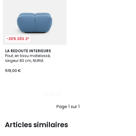
-20% DÈS 2*
3
LA REDOUTE INTERIEURS
Pouf, en tissu matelassé,
Couleurs
largeur 83 cm, NURIA
519,00 €
Page 1 sur 1
Articles similaires