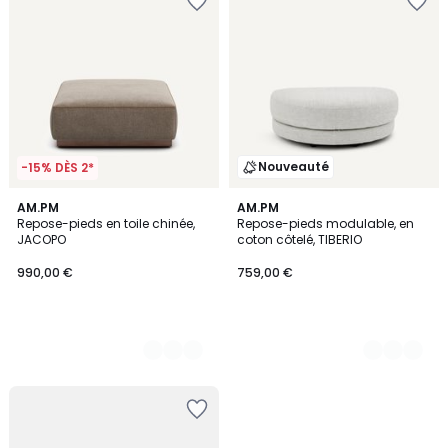
Nouveauté
-15% DÈS 2*
7
AM.PM
3
AM.PM
Repose-pieds en toile chinée,
Repose-pieds modulable, en
Couleurs
Couleurs
JACOPO
coton côtelé, TIBERIO
990,00 €
759,00 €