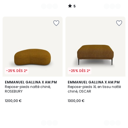
5
/
5
-25% DÈS 2*
-25% DÈS 2*
2
EMMANUEL GALLINA X AM.PM
2
EMMANUEL GALLINA X AM.PM
Repose-pieds natté chiné,
Repose-pieds XL en tissu natté
Couleurs
Couleurs
ROSEBURY
chiné, OSCAR
1200,00 €
1300,00 €