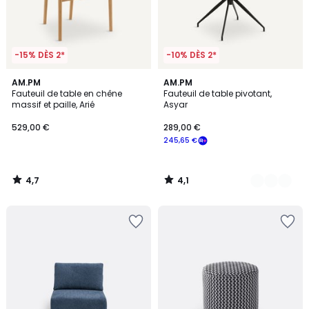
-15% DÈS 2*
-10% DÈS 2*
4,7
4,1
AM.PM
2
AM.PM
/ 5
/ 5
Fauteuil de table en chêne
Fauteuil de table pivotant,
Couleurs
massif et paille, Arié
Asyar
529,00 €
289,00 €
245,65 €
4,7
4,1
/
/
5
5