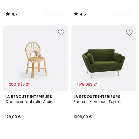
4,7
4,5
/
/
5
5
-20% DÈS 2*
-15% DÈS 2*
3,8
LA REDOUTE INTERIEURS
6
LA REDOUTE INTERIEURS
/ 5
Chaise enfant rotin, Albin
Fauteuil XL velours Topim
Couleurs
129,00 €
1099,00 €