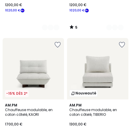
1200,00 €
1200,00 €
1020,00 €
1020,00 €
5
/
5
Nouveauté
-15% DÈS 2*
3
AM.PM
3
AM.PM
Chauffeuse modulable, en
Chauffeuse modulable, en
Couleurs
Couleurs
coton côtelé, KAORI
coton côtelé, TIBERIO
1700,00 €
1300,00 €