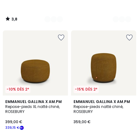
3,8
/
5
-10% DÈS 2*
-15% DÈS 2*
5
2
EMMANUEL GALLINA X AM.PM
2
EMMANUEL GALLINA X AM.PM
/
Repose-pieds XL natté chiné,
Repose-pieds natté chiné,
Couleurs
Couleurs
5
ROSEBURY
ROSEBURY
399,00 €
359,00 €
339,15 €