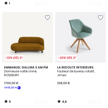
1
/
5
-10% DÈS 2*
-20% DÈS 2*
5
4,6
2
EMMANUEL GALLINA X AM.PM
3
LA REDOUTE INTERIEURS
/
/ 5
Dormeuse natté chiné,
Fauteuil de bureau rotatif,
Couleurs
Couleurs
5
ROSEBURY
Jimeo
1700,00 €
239,00 €
1445,00 €
5
4,6
/
/
5
5