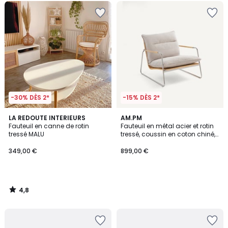
-30% DÈS 2*
-15% DÈS 2*
4,8
LA REDOUTE INTERIEURS
AM.PM
/ 5
Fauteuil en canne de rotin
Fauteuil en métal acier et rotin
tressé MALU
tressé, coussin en coton chiné,
SVEN
349,00 €
899,00 €
4,8
/
5