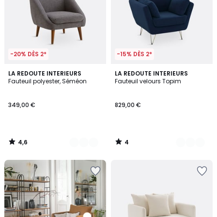
-20% DÈS 2*
-15% DÈS 2*
4,6
4
5
LA REDOUTE INTERIEURS
6
LA REDOUTE INTERIEURS
/ 5
/
Fauteuil polyester, Séméon
Fauteuil velours Topim
Couleurs
Couleurs
5
349,00 €
829,00 €
4,6
4
/
/
5
5