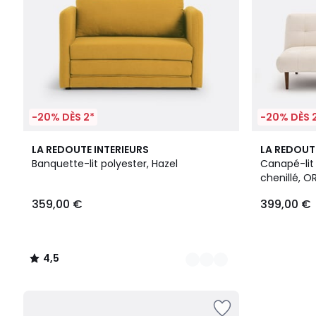
-20% DÈS 2*
-20% DÈS 
2
4,5
LA REDOUTE INTERIEURS
LA REDOUT
Couleurs
/ 5
Banquette-lit polyester, Hazel
Canapé-lit 
chenillé, O
359,00 €
399,00 €
4,5
/
5