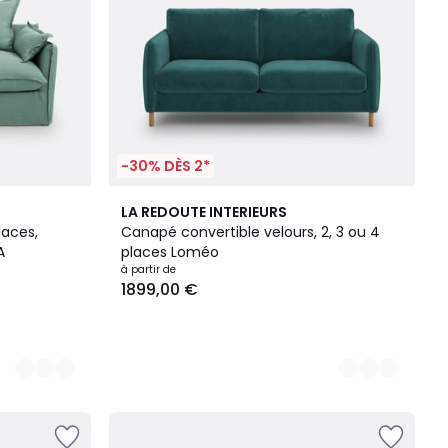
-30% DÈS 2*
3
LA REDOUTE INTERIEURS
Couleurs
laces,
Canapé convertible velours, 2, 3 ou 4
A
places Loméo
à partir de
1899,00 €