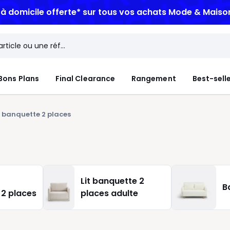
n à domicile offerte*
sur tous vos achats Mode & Maiso
Bons Plans
Final Clearance
Rangement
Best-sell
t banquette 2 places
Lit banquette 2
B
 2 places
places adulte