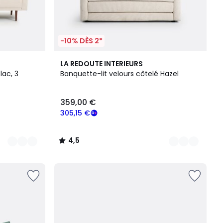
-10% DÈS 2*
2
4,5
LA REDOUTE INTERIEURS
Couleurs
/ 5
lac, 3
Banquette-lit velours côtelé Hazel
359,00 €
305,15 €
4,5
/
5