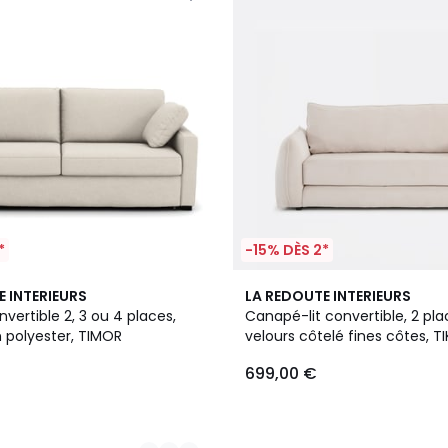
*
-15% DÈS 2*
6
E INTERIEURS
LA REDOUTE INTERIEURS
Couleurs
ertible 2, 3 ou 4 places,
Canapé-lit convertible, 2 pla
 polyester, TIMOR
velours côtelé fines côtes, TI
699,00 €