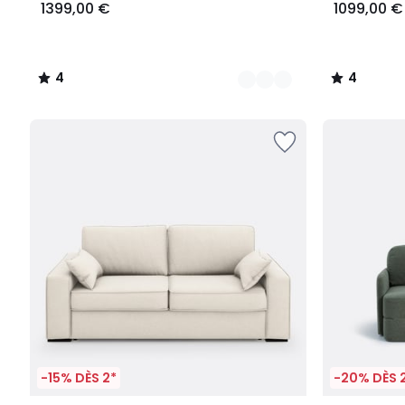
1399,00 €
1099,00 €
4
4
/
/
5
5
-15% DÈS 2*
-20% DÈS 