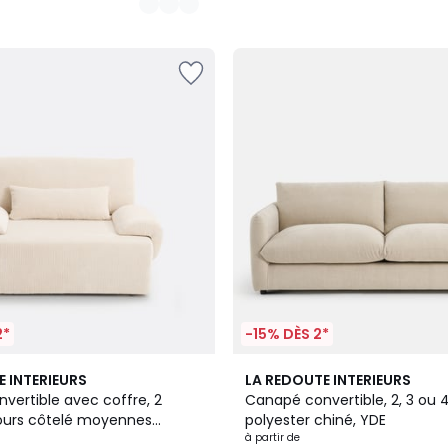
2*
-15% DÈS 2*
5
E INTERIEURS
LA REDOUTE INTERIEURS
Couleurs
vertible avec coffre, 2
Canapé convertible, 2, 3 ou 4
lours côtelé moyennes
polyester chiné, YDE
NA
à partir de