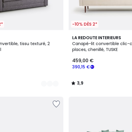
2*
-10% DÈS 2*
4
3,9
LA REDOUTE INTERIEURS
Couleurs
/ 5
ertible, tissu texturé, 2
Canapé-lit convertible clic-c
l
places, chenillé, TUSKE
459,00 €
390,15 €
3,9
/
5