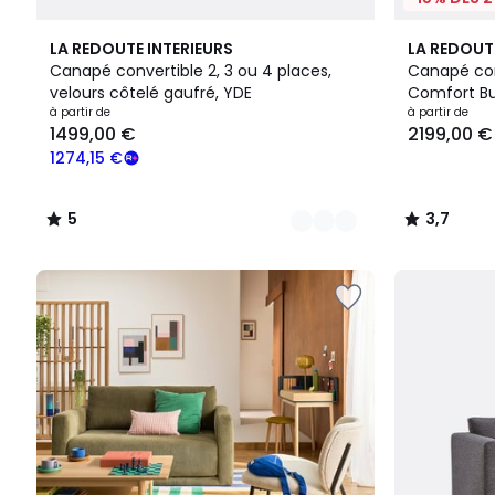
8
5
3
3,7
LA REDOUTE INTERIEURS
LA REDOUT
Couleurs
/
Couleurs
/ 5
Canapé convertible 2, 3 ou 4 places,
Canapé conv
5
velours côtelé gaufré, YDE
Comfort Bu
Prix
à partir de
à partir de
1499,00 €
2199,00 €
à
partir
1274,15 €
de
1499,00
5
3,7
€
/
/
souscrivez
5
5
à
notre
programme
pour
payer
à
la
place
1274,15
€.