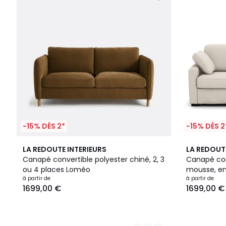
-15% DÈS 2*
-15% DÈS 2
4
3
LA REDOUTE INTERIEURS
LA REDOUT
Couleurs
Couleurs
Canapé convertible polyester chiné, 2, 3
Canapé conv
ou 4 places Loméo
mousse, en
à partir de
à partir de
1699,00 €
1699,00 €