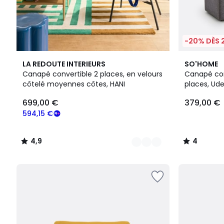
-20% DÈS 
5
4,9
3
4
LA REDOUTE INTERIEURS
SO'HOME
Couleurs
/ 5
Couleurs
/
Canapé convertible 2 places, en velours
Canapé conv
5
côtelé moyennes côtes, HANI
places, Ude
699,00 €
379,00 €
594,15 €
4,9
4
/
/
5
5