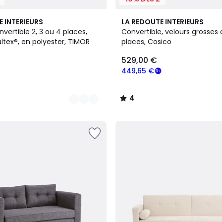
4
E INTERIEURS
LA REDOUTE INTERIEURS
/
ertible 2, 3 ou 4 places,
Convertible, velours grosses 
5
ltex®, en polyester, TIMOR
places, Cosico
529,00 €
449,65 €
4
/
5