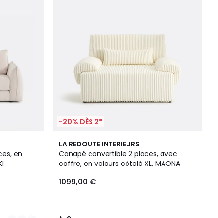
-20% DÈS 2*
3
LA REDOUTE INTERIEURS
/
ces, en
Canapé convertible 2 places, avec
5
KI
coffre, en velours côtelé XL, MAONA
1099,00 €