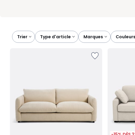
Trier
type d'article
marques
couleur
-15% DÈS 2