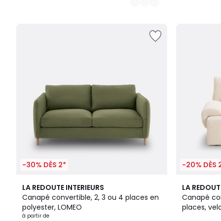
-30% DÈS 2*
-20% DÈS 
6
4
7
4
LA REDOUTE INTERIEURS
LA REDOUT
Couleurs
/
Couleurs
/
Canapé convertible, 2, 3 ou 4 places en
Canapé con
5
5
polyester, LOMEO
places, ve
à partir de
côtes,MAO