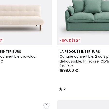
2*
-15% DÈS 2*
8
2
E INTERIEURS
LA REDOUTE INTERIEURS
Couleurs
/
convertible clic-clac,
Canapé convertible, 2 ou 3 p
5
RO
déhoussable, lin froissé, ODN
à partir de
1899,00 €
2
/
5