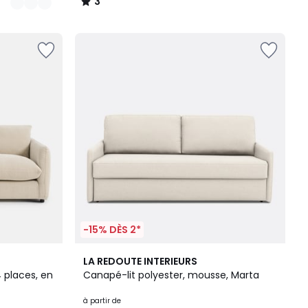
3
/
5
-15% DÈS 2*
3
LA REDOUTE INTERIEURS
Couleurs
 places, en
Canapé-lit polyester, mousse, Marta
à partir de