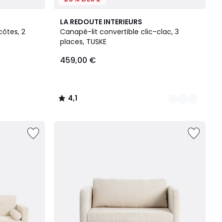
3
4,1
LA REDOUTE INTERIEURS
Couleurs
/ 5
côtes, 2
Canapé-lit convertible clic-clac, 3
places, TUSKE
459,00 €
4,1
/
5