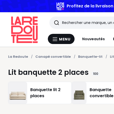
Profitez de la livraiso
Rechercher
Les
Nouveautés
MENU
Menu
derniers
La
Redoute
articles
La Redoute
Canapé convertible
Banquette-lit
Li
consultés
Lit banquette 2 places
100
Banquette lit 2
Banquette
places
convertible