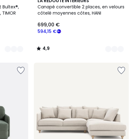
5
4,9
LA REDOUTE INTERIEURS
Couleurs
/ 5
 Bultex®,
Canapé convertible 2 places, en velours
s, TIMOR
côtelé moyennes côtes, HANI
699,00 €
594,15 €
4,9
/
5