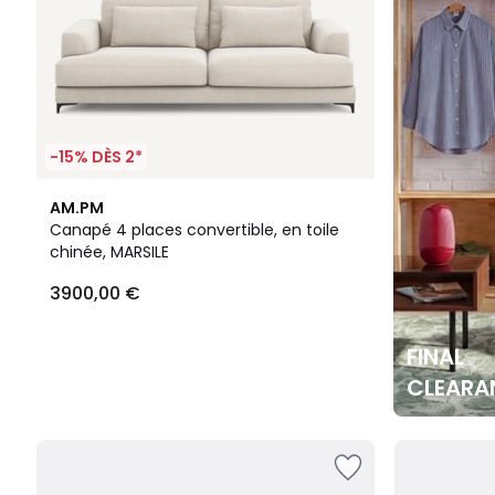
1189,15
€.
-15% DÈS 2*
AM.PM
Canapé 4 places convertible, en toile
chinée, MARSILE
3900,00 €
FINAL
CLEARA