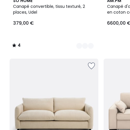
3
4
3
SO'HOME
AM.PM
Couleurs
/
Couleurs
Canapé convertible, tissu texturé, 2
Canapé d'a
5
places, Udel
en coton c
379,00 €
6600,00 
4
/
5