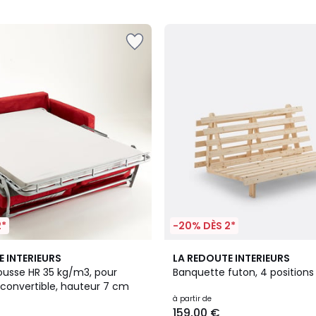
5
2*
-20% DÈS 2*
3
3,9
E INTERIEURS
LA REDOUTE INTERIEURS
Couleurs
/ 5
usse HR 35 kg/m3, pour
Banquette futon, 4 positions
convertible, hauteur 7 cm
à partir de
159,00 €