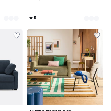
5
/
5