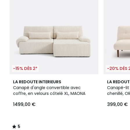
-15% DÈS 2*
-20% DÈS 
5
LA REDOUTE INTERIEURS
LA REDOUT
/
Canapé d'angle convertible avec
Canapé-lit 
5
coffre, en velours côtelé XL, MAONA
chenillé, O
1499,00 €
399,00 €
5
/