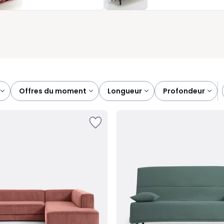
le linge de lit ou les accoudoirs compacts pour libérer de
offres du moment
longueur
profondeur