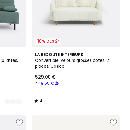
-10% DÈS 2*
4
LA REDOUTE INTERIEURS
/
10 lattes,
Convertible, velours grosses côtes, 2
5
places, Cosico
529,00 €
449,65 €
4
/
5