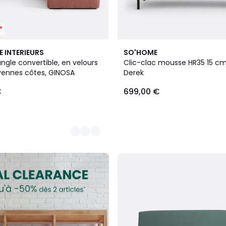
*
7
E INTERIEURS
SO'HOME
Couleurs
ngle convertible, en velours
Clic-clac mousse HR35 15 cm, 
ennes côtes, GINOSA
Derek
€
699,00 €