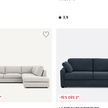
3,9
/
5
*
-15% DÈS 2*