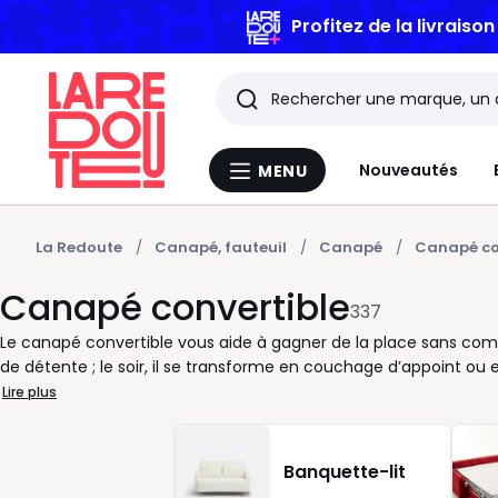
Profitez de la livraiso
Rechercher
Les
Nouveautés
MENU
Menu
derniers
La
Redoute
articles
La Redoute
Canapé, fauteuil
Canapé
Canapé co
Canapé convertible
consultés
337
Le canapé convertible vous aide à gagner de la place sans compl
de détente ; le soir, il se transforme en couchage d’appoint ou en
vous recevez souvent, si vous aménagez un studio ou si vous c
Lire plus
vous proposons des canapés convertibles dans différents formats
famille, angle convertible pour structurer une grande pièce. C
occasionnel ou plus fréquent, avec une ouverture simple pour un 
Banquette-lit
ou formes plus enveloppantes : à vous de trouver le modèle qui s