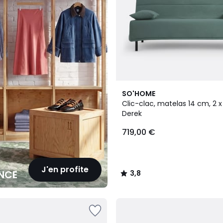
7
3,8
SO'HOME
Couleurs
/ 5
Clic-clac, matelas 14 cm, 2 x 
Derek
719,00 €
J'en profite
NCE
3,8
/
5