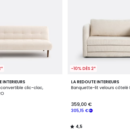
2*
-10% DÈS 2*
2
4,5
E INTERIEURS
LA REDOUTE INTERIEURS
Couleurs
/ 5
convertible clic-clac,
Banquette-lit velours côtelé 
RO
359,00 €
305,15 €
4,5
/