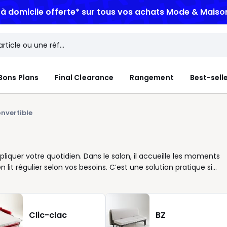
n à domicile offerte*
sur tous vos achats Mode & Maiso
Bons Plans
Final Clearance
Rangement
Best-sell
nvertible
iquer votre quotidien. Dans le salon, il accueille les moments
 lit régulier selon vos besoins. C’est une solution pratique si
herchez un meuble 2-en-1 facile à vivre. Chez La Redoute, nous
 : 2 places pour les petits espaces, 3 places pour toute la
ôté confort, vous pouvez choisir un matelas adapté à un usage
dépliage rapide. Velours, tissu chiné, bouclette, lignes droites
Clic-clac
BZ
uit votre style et votre rythme. Pensez aussi aux détails qui