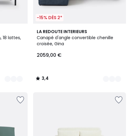
-15% DÈS 2*
5
3,4
LA REDOUTE INTERIEURS
Couleurs
/ 5
18 lattes,
Canapé d'angle convertible chenille
croisée, Gina
2059,00 €
3,4
/
5