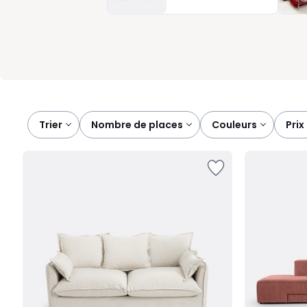
changent tout au quotidien, comme le coffre de rangement pour 
l’espace.
Trier
nombre de places
couleurs
prix