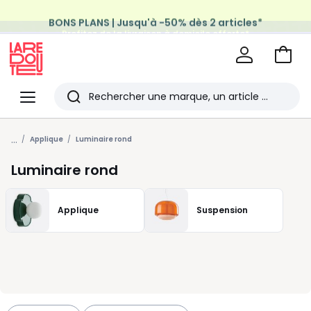
BONS PLANS | Jusqu'à -50% dès 2 articles*
Profitez de la livraison à domicile offerte*
sur tous vos achats Mode & Maison
Aller
au
La
panie
Redoute
Menu
Rechercher
Les
...
derniers
Applique
Luminaire rond
articles
Luminaire rond
consultés
Applique
Suspension