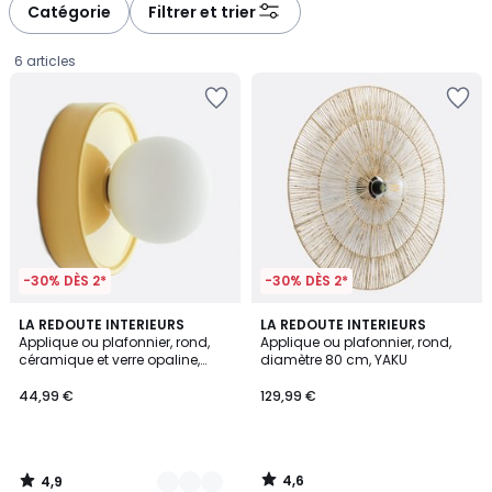
Catégorie
Filtrer et trier
6 articles
-30% DÈS 2*
-30% DÈS 2*
4,9
4,6
4
LA REDOUTE INTERIEURS
LA REDOUTE INTERIEURS
/ 5
/ 5
Applique ou plafonnier, rond,
Applique ou plafonnier, rond,
Couleurs
céramique et verre opaline,
diamètre 80 cm, YAKU
44,99
diamètre 16,8 cm, HOLI
44,99 €
129,99 €
€.
4,6
4,9
/
/