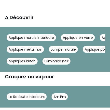
A Découvrir
Applique murale intérieure
Applique en verre
Appli
Applique métal noir
Lampe murale
Applique pour 
Appliques laiton
Luminaire noir
Craquez aussi pour
La Redoute Interieurs
Am.Pm