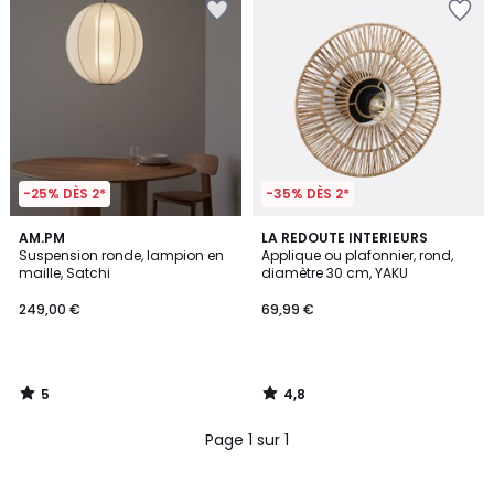
-25% DÈS 2*
-35% DÈS 2*
5
4,8
AM.PM
LA REDOUTE INTERIEURS
/
/ 5
Suspension ronde, lampion en
Applique ou plafonnier, rond,
5
maille, Satchi
diamètre 30 cm, YAKU
249,00 €
69,99 €
5
4,8
/
/
5
5
Page 1 sur 1