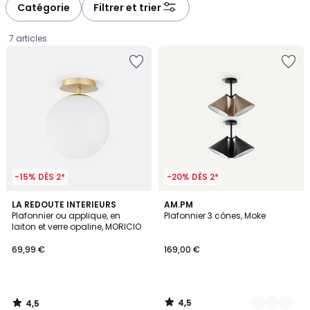
à
à
Catégorie
Filtrer et trier
gauche
droite
7 articles
-15% DÈS 2*
-20% DÈS 2*
4,5
4,5
LA REDOUTE INTERIEURS
2
AM.PM
/ 5
/ 5
Plafonnier ou applique, en
Plafonnier 3 cônes, Moke
Couleurs
laiton et verre opaline, MORICIO
69,99
69,99 €
169,00 €
€.
4,5
4,5
/
/