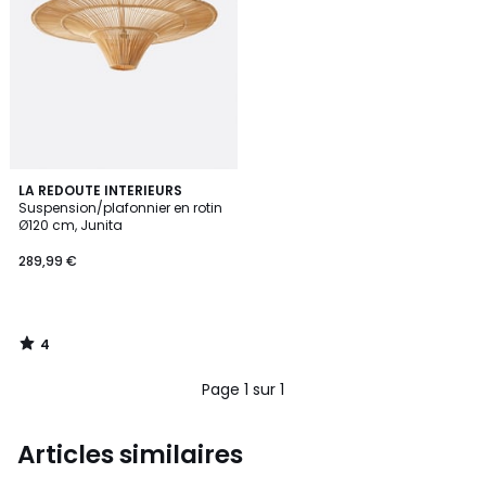
4
LA REDOUTE INTERIEURS
/
Suspension/plafonnier en rotin
5
Ø120 cm, Junita
289,99 €
4
/
5
Page 1 sur 1
Articles similaires