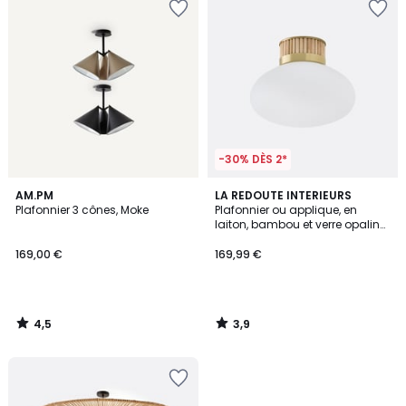
-30% DÈS 2*
4,5
3,9
AM.PM
LA REDOUTE INTERIEURS
/ 5
/ 5
Plafonnier 3 cônes, Moke
Plafonnier ou applique, en
laiton, bambou et verre opaline,
DOLCE
169,00 €
169,99 €
4,5
3,9
/
/
5
5