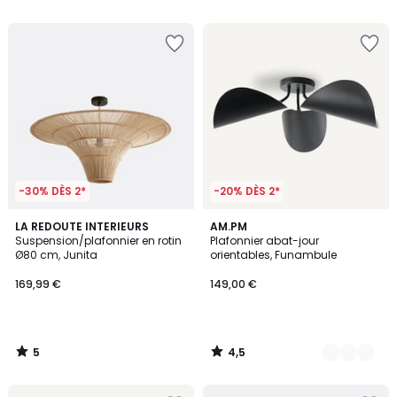
5
5
-30% DÈS 2*
-20% DÈS 2*
5
4,5
LA REDOUTE INTERIEURS
2
AM.PM
/
/ 5
Suspension/plafonnier en rotin
Plafonnier abat-jour
Couleurs
5
Ø80 cm, Junita
orientables, Funambule
169,99 €
149,00 €
5
4,5
/
/
5
5