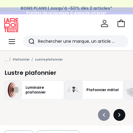
BONS PLANS | Jusqu'à -50% dès 2 articles*
Profitez de la livraison à domicile offerte*
sur tous vos achats Mode & Maison
Aller
au
La
panie
Redoute
Menu
Rechercher
Les
...
derniers
Plafonnier
Lustre plafonnier
articles
Lustre plafonnier
consultés
Luminaire
Plafonnier métal
plafonnier
Précédent
Suivan
-
-
défiler
défiler