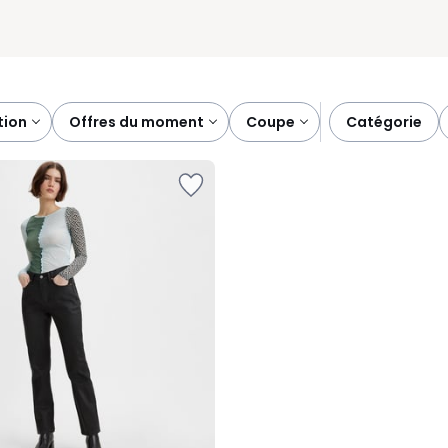
tion
offres du moment
coupe
catégorie