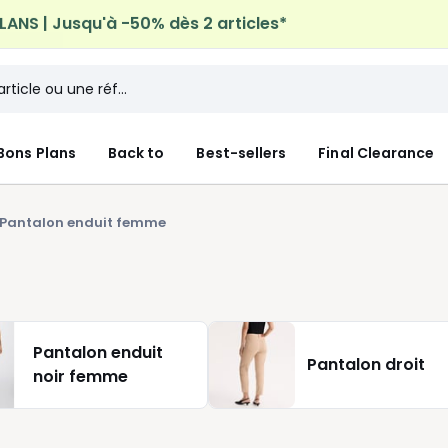
n à domicile offerte*
sur tous vos achats Mode & Maiso
Bons Plans
Back to
Best-sellers
Final Clearance
Pantalon enduit femme
Pantalon enduit
Pantalon droit
noir femme