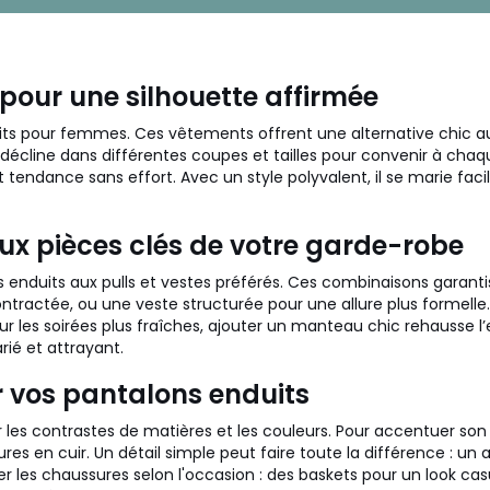
 pour une silhouette affirmée
 pour femmes. Ces vêtements offrent une alternative chic aux je
décline dans différentes coupes et tailles pour convenir à chaqu
et tendance sans effort. Avec un style polyvalent, il se marie f
ux pièces clés de votre garde-robe
s enduits aux pulls et vestes préférés. Ces combinaisons garanti
tractée, ou une veste structurée pour une allure plus formelle. 
Pour les soirées plus fraîches, ajouter un manteau chic rehausse 
ié et attrayant.
r vos pantalons enduits
les contrastes de matières et les couleurs. Pour accentuer son f
en cuir. Un détail simple peut faire toute la différence : un a
r les chaussures selon l'occasion : des baskets pour un look ca