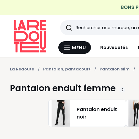
Profitez de la livraiso
Rechercher
Les
Nouveautés
MENU
Menu
derniers
La
Redoute
articles
La Redoute
Pantalon, pantacourt
Pantalon slim
consultés
Pantalon enduit femme
2
Pantalon enduit
noir