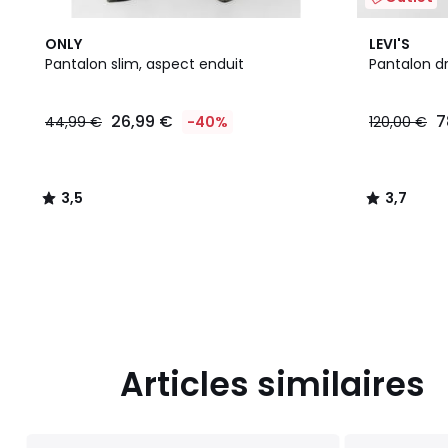
3,5
3,7
ONLY
LEVI'S
/ 5
/ 5
Pantalon slim, aspect enduit
Pantalon dr
26,99
26,99 €
7
44,99 €
-40%
120,00 €
€
au
lieu
de
3,5
3,7
44,99
/
/
€
5
5
40%
de
réduction
appliquée.
Articles similaires