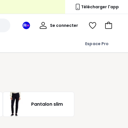
Télécharger l'app
n
Mon
Se connecter
Mon
Voir
Aller
compte
espace
ma
au
La
wishlist
panier
Espace Pro
Redoute
+
Pantalon slim