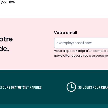
a journée.
Envie
d'inspirations
et
Votre email
otre
de
surprises?
de.
Vous disposez déjà d'un compte cl
newsletter depuis votre espace p
ETOURS GRATUITS ET RAPIDES
30 JOURS POUR CHAN