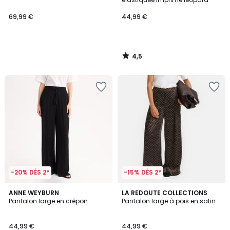
69,99 €
44,99 €
4,5
/
5
-20% DÈS 2*
-15% DÈS 2*
4,6
2
ANNE WEYBURN
LA REDOUTE COLLECTIONS
/ 5
Pantalon large en crêpon
Pantalon large à pois en satin
Couleurs
44,99 €
44,99 €