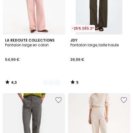
-25% DÈS 2*
4,3
5
2
LA REDOUTE COLLECTIONS
JDY
/ 5
/
Pantalon large en coton
Pantalon large, taille haute
Couleurs
5
54,99 €
39,99 €
4,3
5
/
/
5
5