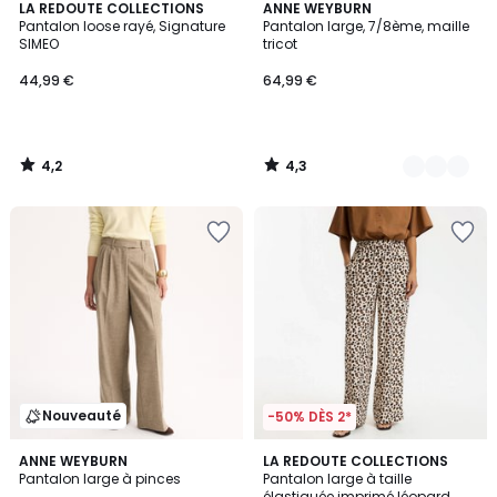
4,2
4,3
LA REDOUTE COLLECTIONS
2
ANNE WEYBURN
/ 5
/ 5
Pantalon loose rayé, Signature
Pantalon large, 7/8ème, maille
Couleurs
SIMEO
tricot
44,99 €
64,99 €
4,2
4,3
/
/
5
5
Nouveauté
-50% DÈS 2*
4,5
ANNE WEYBURN
LA REDOUTE COLLECTIONS
/ 5
Pantalon large à pinces
Pantalon large à taille
élastiquée imprimé léopard