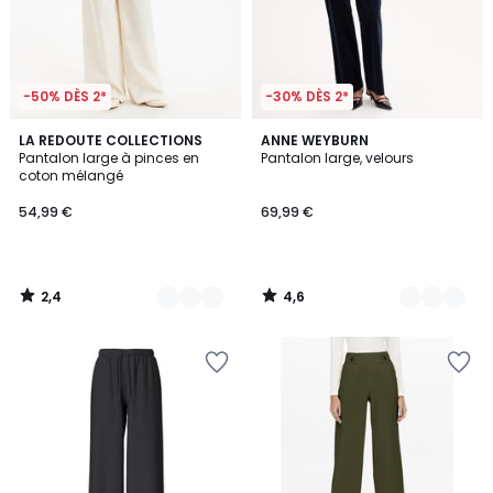
-50% DÈS 2*
-30% DÈS 2*
2,4
4,6
3
LA REDOUTE COLLECTIONS
3
ANNE WEYBURN
/ 5
/ 5
Pantalon large à pinces en
Pantalon large, velours
Couleurs
Couleurs
coton mélangé
54,99 €
69,99 €
2,4
4,6
/
/
5
5