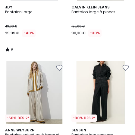
5
JDY
CALVIN KLEIN JEANS
/
Pantalon large
Pantalon large à pinces
5
49,99 €
129,00 €
29,99 €
-40%
90,30 €
-30%
5
/
5
-50% DÈS 2*
-30% DÈS 2*
4
ANNE WEYBURN
SESSUN
/
Pantalon satiné, rayé, large et
Pantalon large poches