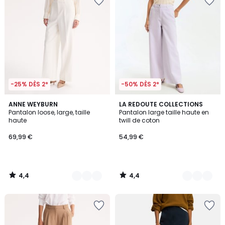
-25% DÈS 2*
-50% DÈS 2*
4,4
4,4
2
ANNE WEYBURN
3
LA REDOUTE COLLECTIONS
/ 5
/ 5
Pantalon loose, large, taille
Pantalon large taille haute en
Couleurs
Couleurs
haute
twill de coton
69,99 €
54,99 €
4,4
4,4
/
/
5
5