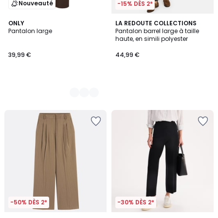
Nouveauté
-15% DÈS 2*
2
ONLY
LA REDOUTE COLLECTIONS
Pantalon large
Pantalon barrel large à taille
Couleurs
haute, en simili polyester
39,99 €
44,99 €
-50% DÈS 2*
-30% DÈS 2*