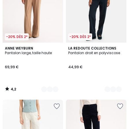
-20% DÈS 2*
-20% DÈS 2*
4,2
2
ANNE WEYBURN
3
LA REDOUTE COLLECTIONS
/ 5
Pantalon large, taille haute
Pantalon droit en polyviscose
Couleurs
Couleurs
69,99 €
44,99 €
4,2
/
5