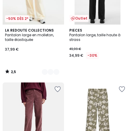
Outlet
-50% DÈS 2*
2,5
2
LA REDOUTE COLLECTIONS
PIECES
/ 5
Pantalon large en molleton,
Pantalon large, taille haute à
Couleurs
taille élastiquée
strass
37,99 €
49,99 €
34,99 €
-30%
2,5
/
5