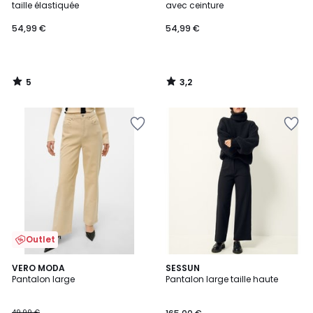
5
taille élastiquée
avec ceinture
54,99 €
54,99 €
5
3,2
/
/
5
5
Outlet
5
VERO MODA
SESSUN
/
Pantalon large
Pantalon large taille haute
5
49,99 €