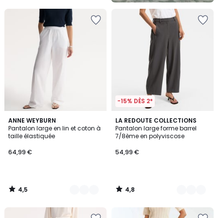
-15% DÈS 2*
4,5
4,8
3
ANNE WEYBURN
2
LA REDOUTE COLLECTIONS
/ 5
/ 5
Pantalon large en lin et coton à
Pantalon large forme barrel
Couleurs
Couleurs
taille élastiquée
7/8ème en polyviscose
64,99 €
54,99 €
4,5
4,8
/
/
5
5