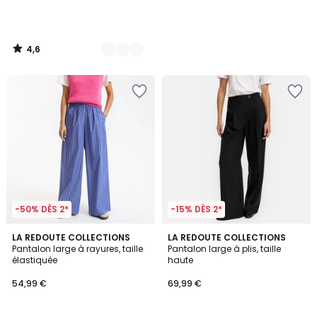
4,6
/
5
-50% DÈS 2*
-15% DÈS 2*
3,5
4,3
LA REDOUTE COLLECTIONS
2
LA REDOUTE COLLECTIONS
/ 5
/ 5
Pantalon large à rayures, taille
Pantalon large à plis, taille
Couleurs
élastiquée
haute
54,99 €
69,99 €