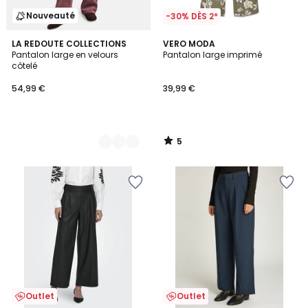
Nouveauté
-30% DÈS 2*
5
3
LA REDOUTE COLLECTIONS
VERO MODA
/
Pantalon large en velours
Pantalon large imprimé
Couleurs
5
côtelé
54,99 €
39,99 €
5
/
5
Outlet
Outlet