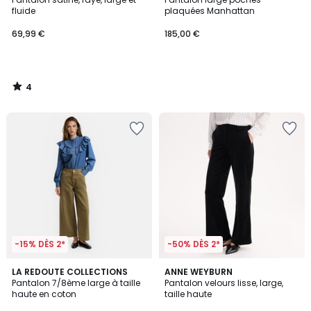
5
fluide
plaquées Manhattan
69,99 €
185,00 €
4
/
5
-15% DÈS 2*
-50% DÈS 2*
4,4
2
LA REDOUTE COLLECTIONS
ANNE WEYBURN
/ 5
Pantalon 7/8ème large à taille
Pantalon velours lisse, large,
Couleurs
haute en coton
taille haute