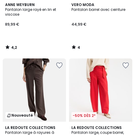
4,2
4
ANNE WEYBURN
VERO MODA
/ 5
/
Pantalon large rayé en lin et
Pantalon barrel avec ceinture
5
viscose
89,99 €
44,99 €
4,2
4
/
/
5
5
Nouveauté
-50% DÈS 2*
5
3,2
LA REDOUTE COLLECTIONS
LA REDOUTE COLLECTIONS
/
/ 5
Pantalon large à rayures à
Pantalon large, coupe barrel,