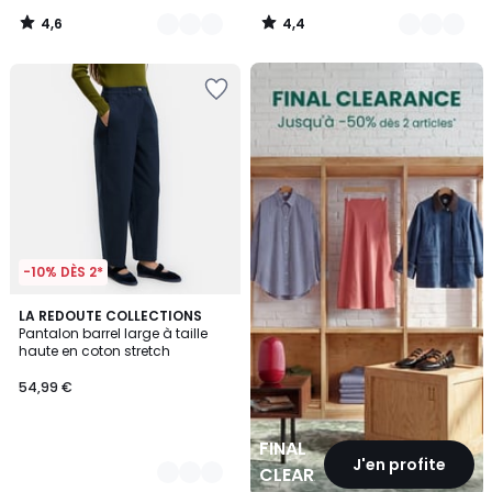
4,6
4,4
/
/
5
5
FINAL
CLEARANCE
-10% DÈS 2*
2
LA REDOUTE COLLECTIONS
Pantalon barrel large à taille
Couleurs
haute en coton stretch
54,99 €
FINAL
J'en profite
CLEARANCE