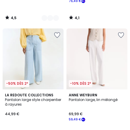
76,49 €
4,5
4,1
/
/
5
5
-50% DÈS 2*
-10% DÈS 2*
4,6
4,4
2
LA REDOUTE COLLECTIONS
2
ANNE WEYBURN
/ 5
/ 5
Pantalon large style charpentier
Pantalon large, lin mélangé
Couleurs
Couleurs
à rayures
44,99 €
69,99 €
59,49 €