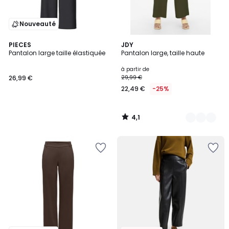
Nouveauté
4,1
PIECES
2
JDY
/ 5
Pantalon large taille élastiquée
Pantalon large, taille haute
Couleurs
à partir de
26,99 €
29,99 €
22,49 €
-25%
4,1
/
5