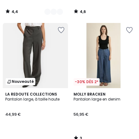
4,4
4,6
/
/
5
5
Nouveauté
-30% DÈS 2*
3
LA REDOUTE COLLECTIONS
MOLLY BRACKEN
/
Pantalon large, à taille haute
Pantalon large en denim
5
44,99 €
56,95 €
3