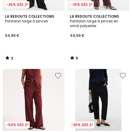
-25% DÈS 2*
-15% DÈS 2*
3
5
LA REDOUTE COLLECTIONS
LA REDOUTE COLLECTIONS
/
/
Pantalon large à pinces
Pantalon large à pinces en
5
5
simili polyester
54,99 €
44,99 €
3
5
/
/
5
5
-50% DÈS 2*
-25% DÈS 2*