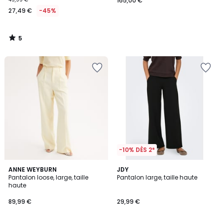
165,00 €
27,49 €
-45%
5
/
5
-10% DÈS 2*
4,4
4,6
2
ANNE WEYBURN
JDY
/ 5
/ 5
Pantalon loose, large, taille
Pantalon large, taille haute
Couleurs
haute
89,99 €
29,99 €