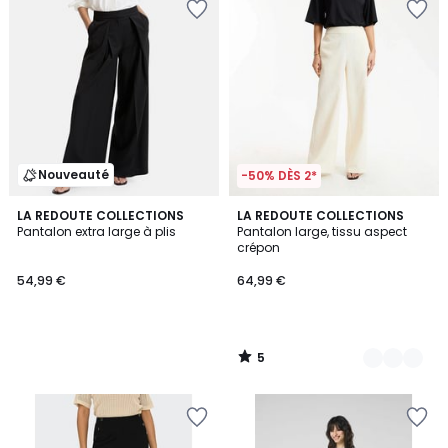
Nouveauté
-50% DÈS 2*
5
LA REDOUTE COLLECTIONS
2
LA REDOUTE COLLECTIONS
/
Pantalon extra large à plis
Pantalon large, tissu aspect
Couleurs
5
crépon
54,99 €
64,99 €
5
/
5