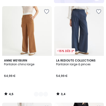
5
-15% DÈS 2*
4,5
3,4
2
ANNE WEYBURN
LA REDOUTE COLLECTIONS
/ 5
/ 5
Pantalon chino large
Pantalon large à pinces
Couleurs
64,99 €
54,99 €
4,5
3,4
/
/
5
5