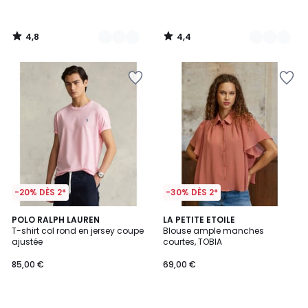
4,8
4,4
/
/
5
5
-20% DÈS 2*
-30% DÈS 2*
4,6
2
POLO RALPH LAUREN
LA PETITE ETOILE
/ 5
T-shirt col rond en jersey coupe
Blouse ample manches
Couleurs
ajustée
courtes, TOBIA
85,00 €
69,00 €