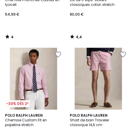
5
lyocell
classiques coton stretch
54,99 €
80,00 €
4
4,4
/
/
5
5
-30% DÈS 2*
5
2
POLO RALPH LAUREN
4
POLO RALPH LAUREN
/
Chemise Custom Fit en
Short de bain Traveler
Couleurs
Couleurs
5
popeline stretch
classique 14,6 cm