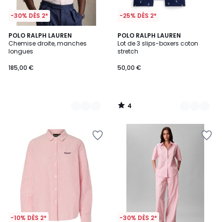
-30% DÈS 2*
-25% DÈS 2*
4
2
POLO RALPH LAUREN
6
POLO RALPH LAUREN
/
Chemise droite, manches
Lot de 3 slips-boxers coton
Couleurs
Couleurs
5
longues
stretch
185,00 €
50,00 €
4
/
5
-10% DÈS 2*
-30% DÈS 2*