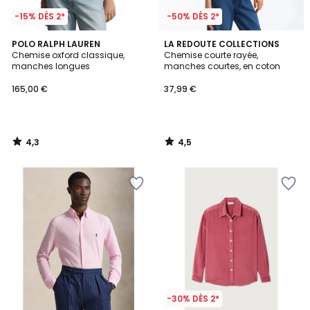
-15% DÈS 2*
-50% DÈS 2*
4,3
4,5
POLO RALPH LAUREN
LA REDOUTE COLLECTIONS
/ 5
/ 5
Chemise oxford classique,
Chemise courte rayée,
manches longues
manches courtes, en coton
165,00 €
37,99 €
4,3
4,5
/
/
5
5
-30% DÈS 2*