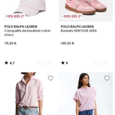
-15% DÈS 2*
-30% DÈS 2*
4,7
5
10
POLO RALPH LAUREN
2
POLO RALPH LAUREN
/ 5
/
Casquette de baseball coton
Baskets HERITAGE AERA
Couleurs
Couleurs
5
chino
75,00 €
145,00 €
4,7
5
/
/
5
5