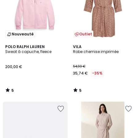
Nouveauté
Outlet
5
5
POLO RALPH LAUREN
VILA
/
/
Sweat à capuche, fleece
Robe chemise imprimée
5
5
200,00 €
54,99 €
35,74 €
-35%
5
5
/
/
5
5