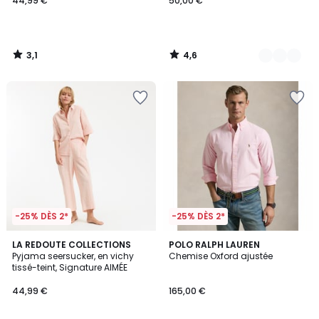
44,99 €
50,00 €
3,1
4,6
/
/
5
5
-25% DÈS 2*
-25% DÈS 2*
4,3
4,7
LA REDOUTE COLLECTIONS
POLO RALPH LAUREN
/ 5
/ 5
Pyjama seersucker, en vichy
Chemise Oxford ajustée
tissé-teint, Signature AIMÉE
44,99 €
165,00 €