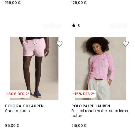
155,00 €
125,00 €
5
/
5
-30% DÈS 2*
-15% DÈS 2*
5
5
6
POLO RALPH LAUREN
4
POLO RALPH LAUREN
/
/
Short de bain
Pull col rond, maille torsadée en
Couleurs
Couleurs
5
5
coton
95,00 €
215,00 €