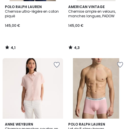
4,1
4,3
POLO RALPH LAUREN
AMERICAN VINTAGE
/ 5
/ 5
Chemise ultra-légère en coton
Chemise ample en velours,
piqué
manches longues, PADOW
145,00 €
145,00 €
4,1
4,3
/
/
5
5
4
4,4
ANNE WEYBURN
POLO RALPH LAUREN
/
/ 5
Chemise manches courtes en
Lot de 5 slips-boxers