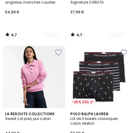
anglaise, manches coudes
Signature CARLITA
54,99 €
37,99 €
4,7
4,7
/
/
5
5
-25% DÈS 2*
3,1
4,6
LA REDOUTE COLLECTIONS
16
POLO RALPH LAUREN
/
/ 5
Sweat col polo, pur coton
Lot de 3 boxers classiques
Couleurs
5
coton stretch