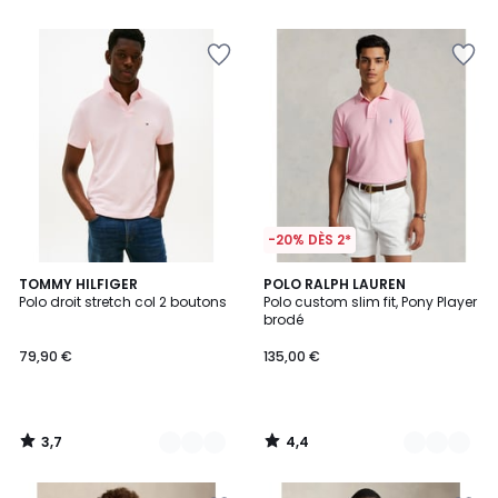
5
5
-20% DÈS 2*
3,7
4,4
5
TOMMY HILFIGER
2
POLO RALPH LAUREN
/ 5
/ 5
Polo droit stretch col 2 boutons
Polo custom slim fit, Pony Player
Couleurs
Couleurs
brodé
79,90 €
135,00 €
3,7
4,4
/
/
5
5