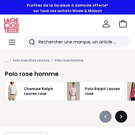
BONS PLANS | Jusqu'à -50% dès 2 articles*
Aller
au
La
panie
Redoute
Menu
Rechercher
Les
...
derniers
Polo manches courtes
Polo rose homme
articles
Polo rose homme
consultés
Chemise Ralph
Polo Ralph Lauren
Lauren rose
rose
Précédent
Suivan
-
-
défiler
défiler