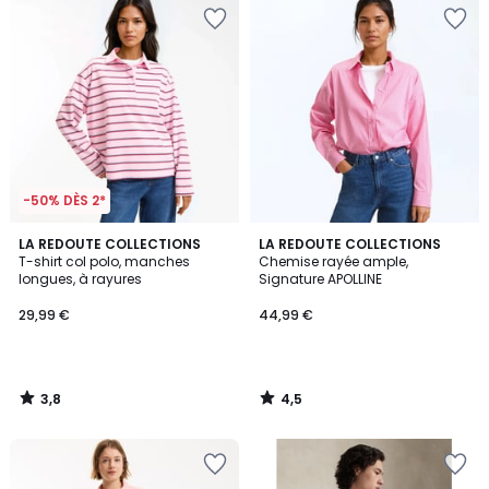
-50% DÈS 2*
3,8
4,5
LA REDOUTE COLLECTIONS
LA REDOUTE COLLECTIONS
/ 5
/ 5
T-shirt col polo, manches
Chemise rayée ample,
longues, à rayures
Signature APOLLINE
29,99 €
44,99 €
3,8
4,5
/
/
5
5