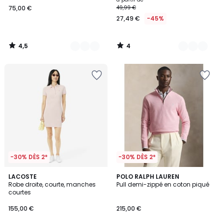
75,00 €
49,99 €
27,49 €
-45%
4,5
4
/
/
5
5
-30% DÈS 2*
-30% DÈS 2*
4,8
4,4
3
LACOSTE
5
POLO RALPH LAUREN
/ 5
/ 5
Robe droite, courte, manches
Pull demi-zippé en coton piqué
Couleurs
Couleurs
courtes
155,00 €
215,00 €