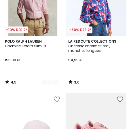
-10% DÈS 2*
-50% DÈS 2*
4,5
3,6
3
POLO RALPH LAUREN
LA REDOUTE COLLECTIONS
/ 5
/ 5
Chemise Oxford Slim Fit
Chemise imprimé floral,
Couleurs
manches longues
155,00 €
54,99 €
4,5
3,6
/
/
5
5