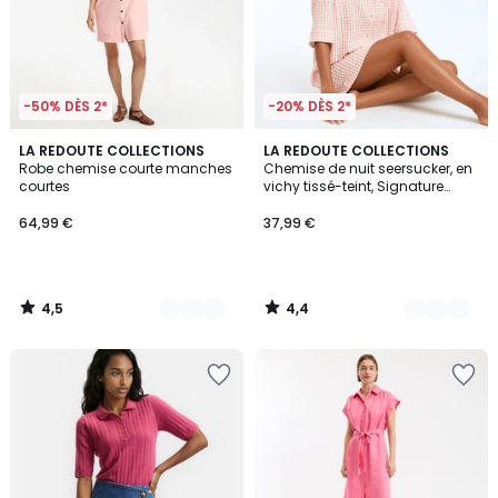
-50% DÈS 2*
-20% DÈS 2*
4,5
4,4
2
LA REDOUTE COLLECTIONS
2
LA REDOUTE COLLECTIONS
/ 5
/ 5
Robe chemise courte manches
Chemise de nuit seersucker, en
Couleurs
Couleurs
courtes
vichy tissé-teint, Signature
AIMÉE
64,99 €
37,99 €
4,5
4,4
/
/
5
5