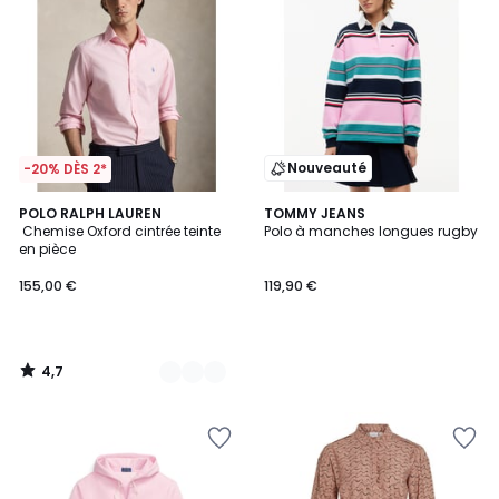
Nouveauté
-20% DÈS 2*
4,7
3
POLO RALPH LAUREN
TOMMY JEANS
/ 5
Chemise Oxford cintrée teinte
Polo à manches longues rugby
Couleurs
en pièce
155,00 €
119,90 €
4,7
/
5