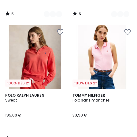
5
5
/
/
5
5
-30% DÈS 2*
-30% DÈS 2*
5
POLO RALPH LAUREN
TOMMY HILFIGER
/
Sweat
Polo sans manches
5
195,00 €
89,90 €