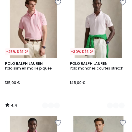
-25% DÈS 2*
-30% DÈS 2*
4,4
5
POLO RALPH LAUREN
2
POLO RALPH LAUREN
/ 5
Polo slim en maille piquée
Polo manches courtes stretch
Couleurs
Couleurs
135,00 €
145,00 €
4,4
/
5