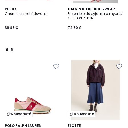
5
PIECES
CALVIN KLEIN UNDERWEAR
/
Chemisier motif devant
Ensemble de pyjama à rayures
5
COTTON POPLIN
36,99 €
74,90 €
5
/
5
Nouveauté
Nouveauté
POLO RALPH LAUREN
2
FLOTTE