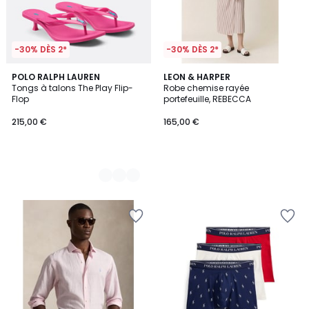
-30% DÈS 2*
-30% DÈS 2*
2
POLO RALPH LAUREN
LEON & HARPER
Tongs à talons The Play Flip-
Robe chemise rayée
Couleurs
Flop
portefeuille, REBECCA
215,00 €
165,00 €