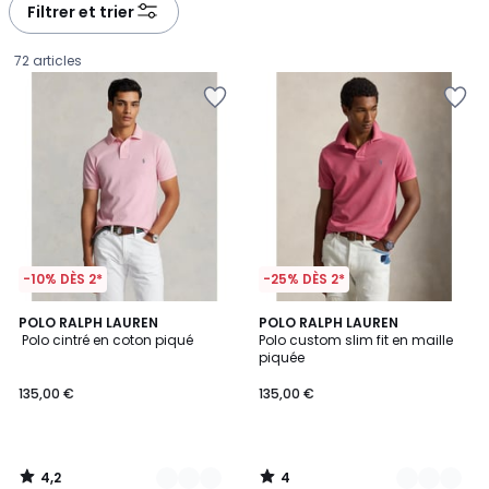
à
à
Filtrer et trier
gauche
droite
72 articles
-10% DÈS 2*
-25% DÈS 2*
4,2
4
5
POLO RALPH LAUREN
4
POLO RALPH LAUREN
/ 5
/
Polo cintré en coton piqué
Polo custom slim fit en maille
Couleurs
Couleurs
5
piquée
135,00
135,00 €
135,00 €
€.
4,2
4
/
/