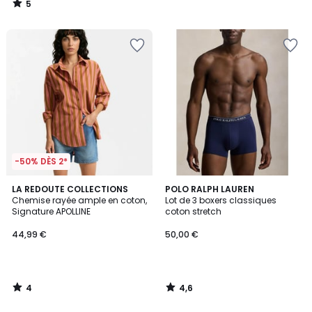
5
/
5
-50% DÈS 2*
4
4,6
LA REDOUTE COLLECTIONS
POLO RALPH LAUREN
/
/ 5
Chemise rayée ample en coton,
Lot de 3 boxers classiques
5
Signature APOLLINE
coton stretch
44,99 €
50,00 €
4
4,6
/
/
5
5