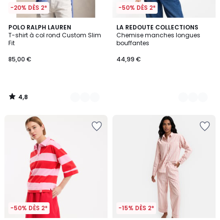
-20% DÈS 2*
-50% DÈS 2*
4,8
12
POLO RALPH LAUREN
2
LA REDOUTE COLLECTIONS
/ 5
T-shirt à col rond Custom Slim
Chemise manches longues
Couleurs
Couleurs
Fit
bouffantes
85,00 €
44,99 €
4,8
/
5
-50% DÈS 2*
-15% DÈS 2*