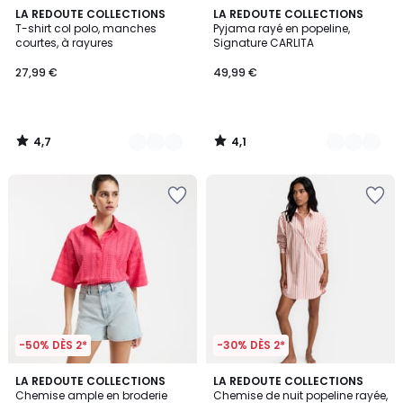
4,7
4,1
2
LA REDOUTE COLLECTIONS
2
LA REDOUTE COLLECTIONS
/ 5
/ 5
T-shirt col polo, manches
Pyjama rayé en popeline,
Couleurs
Couleurs
courtes, à rayures
Signature CARLITA
27,99 €
49,99 €
4,7
4,1
/
/
5
5
-50% DÈS 2*
-30% DÈS 2*
4,7
4,7
3
LA REDOUTE COLLECTIONS
2
LA REDOUTE COLLECTIONS
/ 5
/ 5
Chemise ample en broderie
Chemise de nuit popeline rayée,
Couleurs
Couleurs