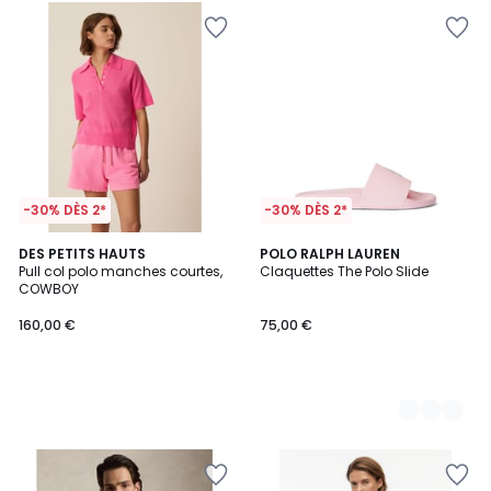
-30% DÈS 2*
-30% DÈS 2*
DES PETITS HAUTS
3
POLO RALPH LAUREN
Pull col polo manches courtes,
Claquettes The Polo Slide
Couleurs
COWBOY
160,00 €
75,00 €