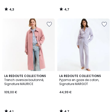
4,3
4,7
/
/
5
5
4,1
4,7
LA REDOUTE COLLECTIONS
LA REDOUTE COLLECTIONS
/ 5
/ 5
Trench oversize boutonné,
Pyjama en gaze de coton,
Signature MAURICE
Signature MARGOT
109,00 €
44,99 €
4,1
4,7