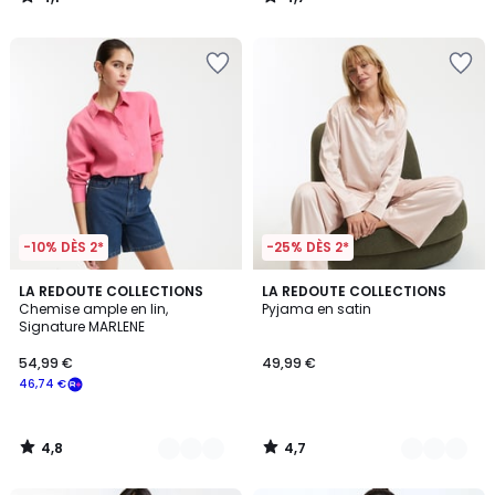
/
/
5
5
-10% DÈS 2*
-25% DÈS 2*
4,8
4,7
2
LA REDOUTE COLLECTIONS
2
LA REDOUTE COLLECTIONS
/ 5
/ 5
Chemise ample en lin,
Pyjama en satin
Couleurs
Couleurs
Signature MARLENE
54,99 €
49,99 €
46,74 €
4,8
4,7
/
/
5
5