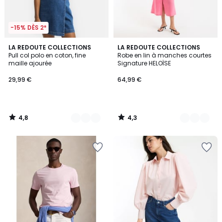
-15% DÈS 2*
4,8
4,3
3
LA REDOUTE COLLECTIONS
2
LA REDOUTE COLLECTIONS
/ 5
/ 5
Pull col polo en coton, fine
Robe en lin à manches courtes
Couleurs
Couleurs
maille ajourée
Signature HELOÏSE
29,99 €
64,99 €
4,8
4,3
/
/
5
5