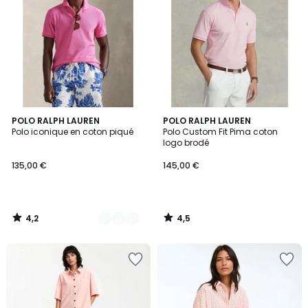
4,2
4,5
5
POLO RALPH LAUREN
POLO RALPH LAUREN
/ 5
/ 5
Polo iconique en coton piqué
Polo Custom Fit Pima coton
Couleurs
logo brodé
135,00 €
145,00 €
4,2
4,5
/
/
5
5