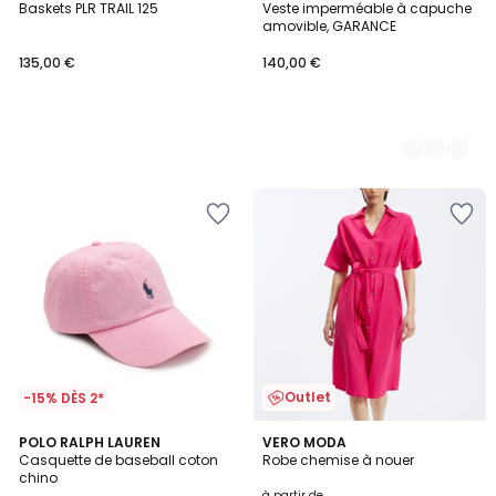
Baskets PLR TRAIL 125
Veste imperméable à capuche
Couleurs
amovible, GARANCE
135,00 €
140,00 €
Outlet
-15% DÈS 2*
4,5
4
2
POLO RALPH LAUREN
2
VERO MODA
/ 5
/
Casquette de baseball coton
Robe chemise à nouer
Couleurs
Couleurs
5
chino
à partir de