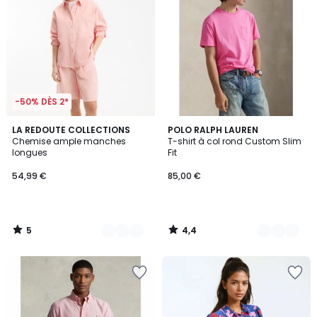
-50% DÈS 2*
5
4,4
2
LA REDOUTE COLLECTIONS
7
POLO RALPH LAUREN
/
/ 5
Chemise ample manches
T-shirt à col rond Custom Slim
Couleurs
Couleurs
5
longues
Fit
54,99 €
85,00 €
5
4,4
/
/
5
5