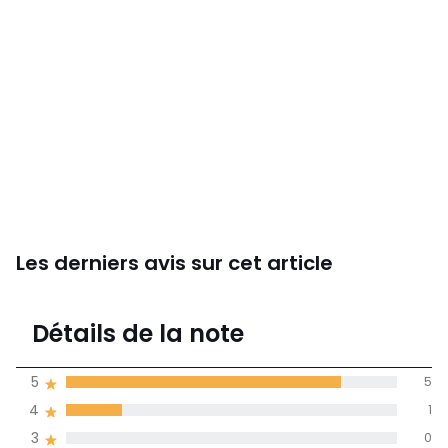
Les derniers avis sur cet article
4,8
Détails de la note
6 avis
de moyenne
5
5
obtenue sur
4
1
l'ensemble des
pays
3
0