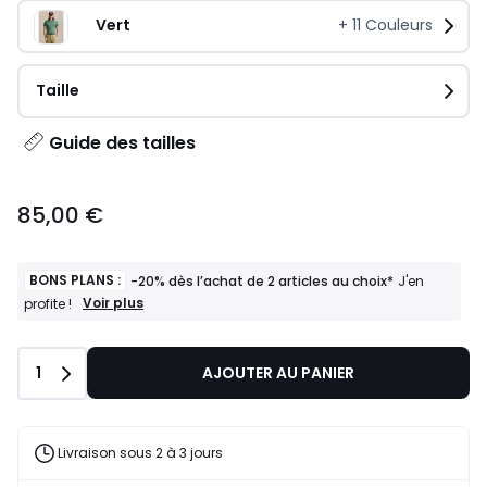
Vert
+
11
Couleurs
Taille
Guide des tailles
85,00 €
BONS PLANS :
-20% dès l’achat de 2 articles au choix*
J'en
BONS
Voir plus
profite !
PLANS
:
-20%
Quantité
1
AJOUTER AU PANIER
dès
l’achat
de
2
articles
Livraison sous 2 à 3 jours
au
choix*