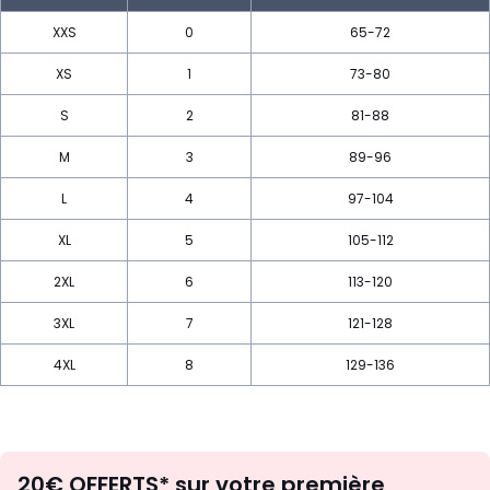
XXS
0
65-72
XS
1
73-80
S
2
81-88
M
3
89-96
L
4
97-104
XL
5
105-112
2XL
6
113-120
3XL
7
121-128
4XL
8
129-136
Envie
20€ OFFERTS* sur votre première