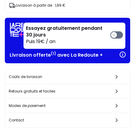
J'en
Livraison à partir de :
1,99 €
profite
!
Essayez gratuitement pendant
30 jours
Puis 19€ / an
(1)
Livraison offerte
avec La Redoute +
Coûts de livraison
Retours gratuits et faciles
Modes de paiement
Contact