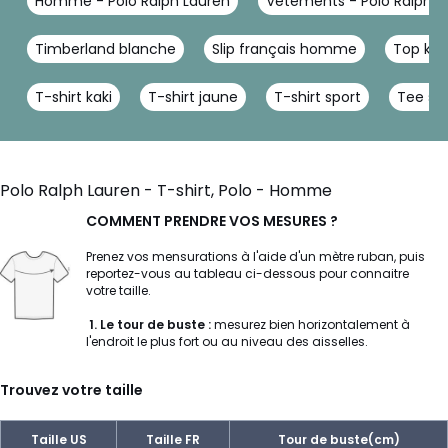
Homme - Polo Ralph Lauren
Vêtements - Polo Ralph L
Timberland blanche
Slip français homme
Top kak
T-shirt kaki
T-shirt jaune
T-shirt sport
Tee shi
Polo Ralph Lauren - T-shirt, Polo - Homme
COMMENT PRENDRE VOS MESURES ?
Prenez vos mensurations à l'aide d'un mètre ruban, puis
reportez-vous au tableau ci-dessous pour connaitre
votre taille.
1
. Le tour de buste :
mesurez bien horizontalement à
l'endroit le plus fort ou au niveau des aisselles.
Trouvez votre taille
Taille US
Taille FR
Tour de buste(cm)