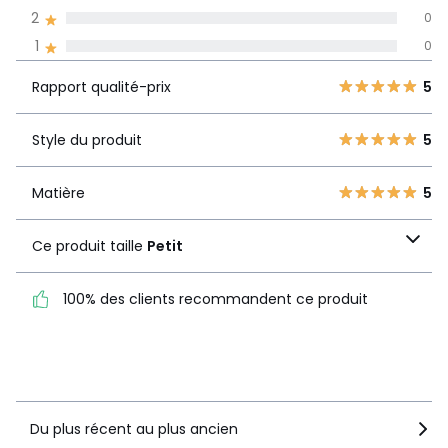
2
0
Avis 100% certifiés,
1
0
La Redoute s'engage
Rapport
5
5
5
Rapport qualité-prix
5
qualité-prix
4
1
3
0
Style du produit
5
Style du produit
5
2
0
1
0
Matière
5
Matière
5
Ce produit taille
Petit
Ce produit taille
Petit
100% des clients recommandent ce produit
100% des clients
recommandent ce produit
Voir le détail de la note
Du plus récent au plus ancien