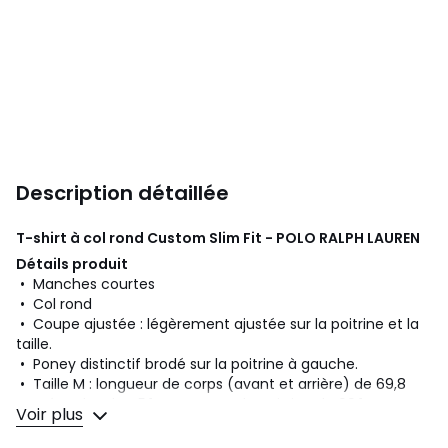
Description détaillée
T-shirt à col rond Custom Slim Fit - POLO RALPH LAUREN
Détails produit
• Manches courtes
• Col rond
• Coupe ajustée : légèrement ajustée sur la poitrine et la
taille.
• Poney distinctif brodé sur la poitrine à gauche.
• Taille M : longueur de corps (avant et arrière) de 69,8
cm, épaules de 45,1 cm et tour de poitrine de 99,1 cm.
Voir plus
Composition et Entretien