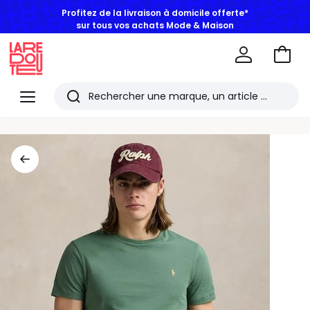
Profitez de la livraison à domicile offerte*
sur tous vos achats Mode & Maison
Aller
au
La
panie
Redoute
Menu
Rechercher
Les
derniers
articles
consultés