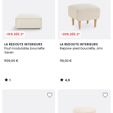
-15% DÈS 2*
-20% DÈS 2*
1
4,9
LA REDOUTE INTERIEURS
LA REDOUTE INTERIEURS
/
/ 5
Pouf modulable, bouclette
Repose-pied bouclette, Jimi
5
Seven
509,00 €
119,00 €
1
4,9
/
/
5
5