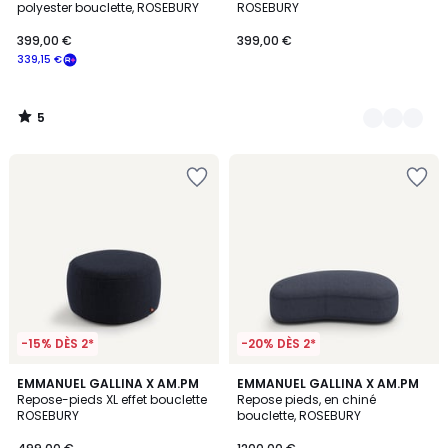
5
polyester bouclette, ROSEBURY
ROSEBURY
399,00 €
399,00 €
339,15 €
5
/
5
-15% DÈS 2*
-20% DÈS 2*
5
3
EMMANUEL GALLINA X AM.PM
3
EMMANUEL GALLINA X AM.PM
/
Repose-pieds XL effet bouclette
Repose pieds, en chiné
Couleurs
Couleurs
5
ROSEBURY
bouclette, ROSEBURY