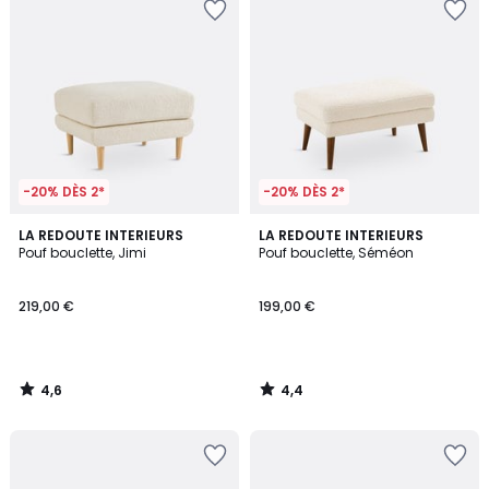
-20% DÈS 2*
-20% DÈS 2*
4,6
4,4
LA REDOUTE INTERIEURS
LA REDOUTE INTERIEURS
/ 5
/ 5
Pouf bouclette, Jimi
Pouf bouclette, Séméon
219,00 €
199,00 €
4,6
4,4
/
/
5
5