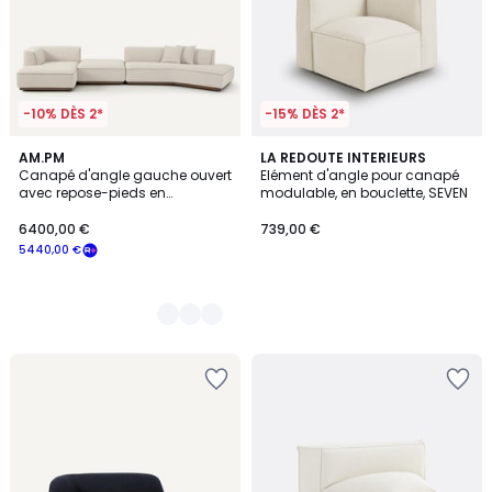
-10% DÈS 2*
-15% DÈS 2*
3
AM.PM
LA REDOUTE INTERIEURS
Canapé d'angle gauche ouvert
Elément d'angle pour canapé
Couleurs
avec repose-pieds en
modulable, en bouclette, SEVEN
bouclette, JACOPO
6400,00 €
739,00 €
5440,00 €