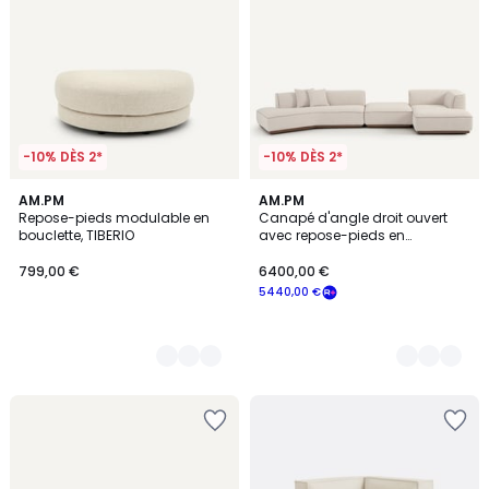
-10% DÈS 2*
-10% DÈS 2*
3
AM.PM
3
AM.PM
Repose-pieds modulable en
Canapé d'angle droit ouvert
Couleurs
Couleurs
bouclette, TIBERIO
avec repose-pieds en
bouclette, JACOPO
799,00 €
6400,00 €
5440,00 €