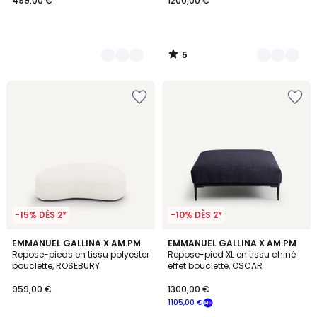
499,00 €
1200,00 €
5
/
5
-15% DÈS 2*
-10% DÈS 2*
EMMANUEL GALLINA X AM.PM
3
EMMANUEL GALLINA X AM.PM
Repose-pieds en tissu polyester
Repose-pied XL en tissu chiné
Couleurs
bouclette, ROSEBURY
effet bouclette, OSCAR
959,00 €
1300,00 €
1105,00 €