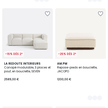
-15% DÈS 2*
-25% DÈS 2*
LA REDOUTE INTERIEURS
3
AM.PM
Canapé modulable, 3 places et
Repose-pieds en bouclette,
Couleurs
pouf, en bouclette, SEVEN
JACOPO
2589,00 €
1200,00 €