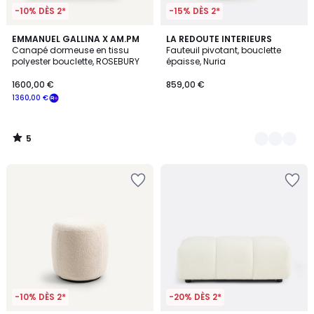
-10% DÈS 2*
-15% DÈS 2*
5
EMMANUEL GALLINA X AM.PM
4
LA REDOUTE INTERIEURS
/
Canapé dormeuse en tissu
Fauteuil pivotant, bouclette
Couleurs
5
polyester bouclette, ROSEBURY
épaisse, Nuria
1600,00 €
859,00 €
1360,00 €
5
/
5
-10% DÈS 2*
-20% DÈS 2*