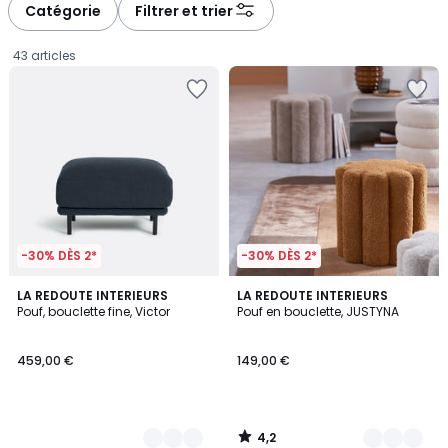
à
à
Catégorie
Filtrer et trier
gauche
droite
43 articles
-30% DÈS 2*
-30% DÈS 2*
4,2
3
LA REDOUTE INTERIEURS
2
LA REDOUTE INTERIEURS
/ 5
Pouf, bouclette fine, Victor
Pouf en bouclette, JUSTYNA
Couleurs
Couleurs
459,00
459,00 €
149,00 €
€.
4,2
/