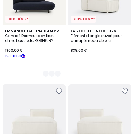
-10% DÈS 2*
-30% DÈS 2*
3
EMMANUEL GALLINA X AM.PM
LA REDOUTE INTERIEURS
Canapé Dormeuse en tissu
Elément d'angle ouvert pour
Couleurs
chiné bouclette, ROSEBURY
canapé modulable, en
bouclette, SEVEN
1800,00 €
839,00 €
1530,00 €