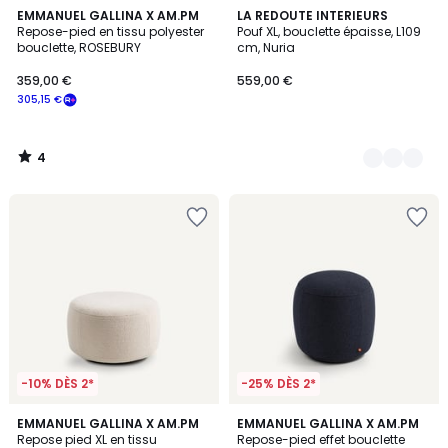
4
EMMANUEL GALLINA X AM.PM
4
LA REDOUTE INTERIEURS
/
Repose-pied en tissu polyester
Pouf XL, bouclette épaisse, L109
Couleurs
5
bouclette, ROSEBURY
cm, Nuria
359,00 €
559,00 €
305,15 €
4
/
5
-10% DÈS 2*
-25% DÈS 2*
5
EMMANUEL GALLINA X AM.PM
3
EMMANUEL GALLINA X AM.PM
/
Repose pied XL en tissu
Repose-pied effet bouclette
Couleurs