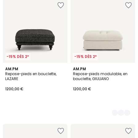
-15% DÈS 2*
-15% DÈS 2*
AM.PM
3
AM.PM
Repose-pieds en bouclette,
Repose-pieds modulable, en
Couleurs
LAZARE
bouclette, GIULIANO
1200,00 €
1200,00 €