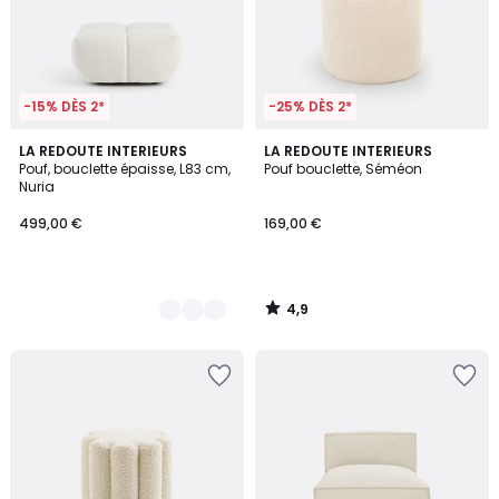
-15% DÈS 2*
-25% DÈS 2*
4,9
4
LA REDOUTE INTERIEURS
LA REDOUTE INTERIEURS
/ 5
Pouf, bouclette épaisse, L83 cm,
Pouf bouclette, Séméon
Couleurs
Nuria
499,00 €
169,00 €
4,9
/
5