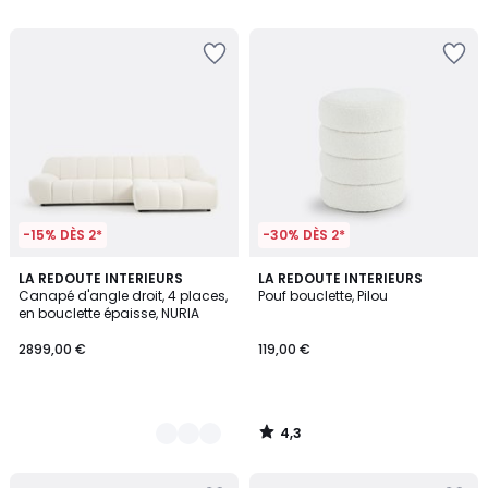
5
-15% DÈS 2*
-30% DÈS 2*
4,3
4
LA REDOUTE INTERIEURS
LA REDOUTE INTERIEURS
/ 5
Canapé d'angle droit, 4 places,
Pouf bouclette, Pilou
Couleurs
en bouclette épaisse, NURIA
2899,00 €
119,00 €
4,3
/
5