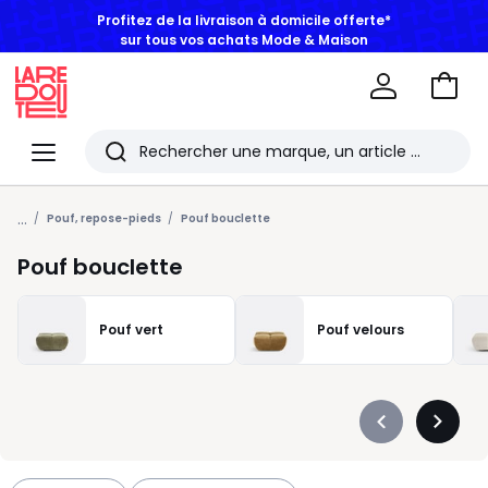
Profitez de la livraison à domicile offerte*
sur tous vos achats Mode & Maison
Aller
au
La
panie
Redoute
Menu
Rechercher
Les
...
derniers
Pouf, repose-pieds
Pouf bouclette
articles
Pouf bouclette
consultés
Pouf vert
Pouf velours
Précédent
Suivan
-
-
défiler
défiler