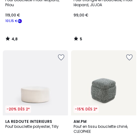
5
Pilou
léopard, JUJOA
119,00 €
99,00 €
101,15 €
4,8
5
/
/
5
5
-20% DÈS 2*
-15% DÈS 2*
5
LA REDOUTE INTERIEURS
AM.PM
/
Pouf bouclette polyester, Tilly
Pouf en tissu bouclette chiné,
5
CLEOPHEE