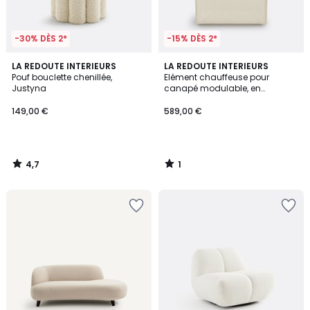
-30% DÈS 2*
-15% DÈS 2*
4,7
1
LA REDOUTE INTERIEURS
LA REDOUTE INTERIEURS
/ 5
/
Pouf bouclette chenillée,
Elément chauffeuse pour
5
Justyna
canapé modulable, en
bouclette, SEVEN
149,00 €
589,00 €
4,7
1
/
/
5
5