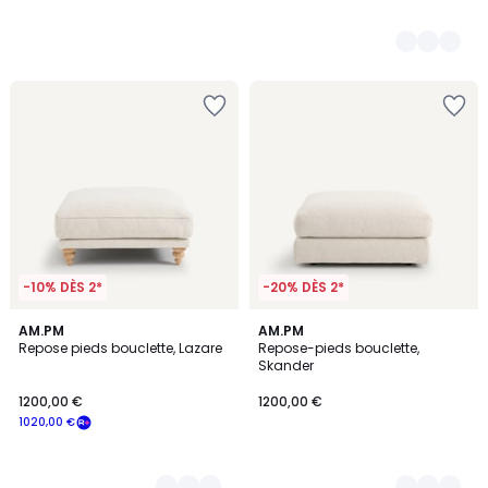
-10% DÈS 2*
-20% DÈS 2*
2
AM.PM
3
AM.PM
Repose pieds bouclette, Lazare
Repose-pieds bouclette,
Couleurs
Couleurs
Skander
1200,00 €
1200,00 €
1020,00 €