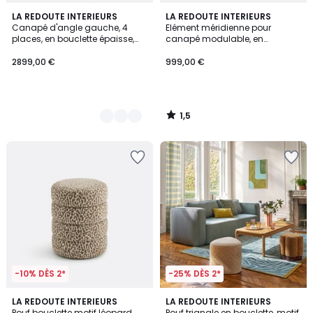
1,5
4
LA REDOUTE INTERIEURS
LA REDOUTE INTERIEURS
/
Canapé d'angle gauche, 4
Elément méridienne pour
Couleurs
5
places, en bouclette épaisse,
canapé modulable, en
NURIA
bouclette, SEVEN
2899,00 €
999,00 €
1,5
/
5
-10% DÈS 2*
-25% DÈS 2*
4,8
5
LA REDOUTE INTERIEURS
LA REDOUTE INTERIEURS
/ 5
/
Pouf bouclette motif léopard,
Pouf triangle en bouclette, motif