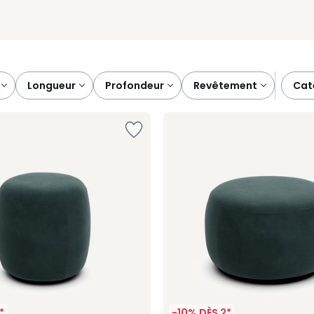
longueur
profondeur
revêtement
ca
*
-10% DÈS 2*