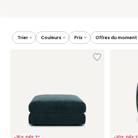
Trier
couleurs
prix
offres du moment
-15% DÈS 2*
-10% DÈS 2