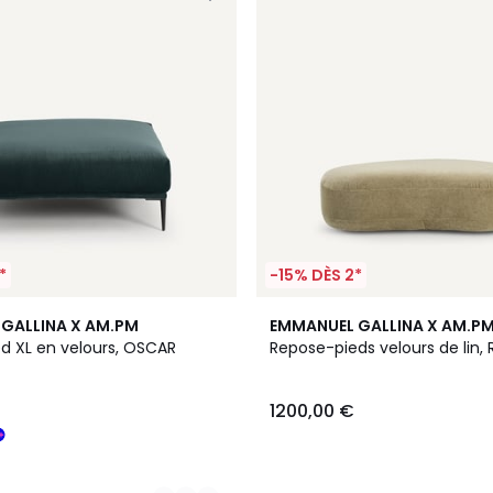
*
-15% DÈS 2*
3
GALLINA X AM.PM
EMMANUEL GALLINA X AM.P
Couleurs
d XL en velours, OSCAR
Repose-pieds velours de lin,
1200,00 €