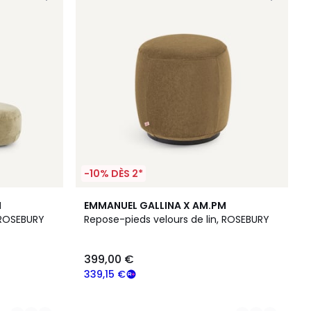
-10% DÈS 2*
5
M
EMMANUEL GALLINA X AM.PM
Couleurs
 ROSEBURY
Repose-pieds velours de lin, ROSEBURY
399,00 €
339,15 €