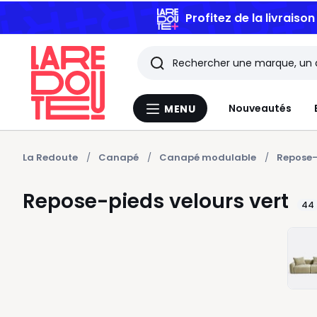
Profitez de la livraiso
Rechercher
Les
Nouveautés
MENU
Menu
derniers
La
Redoute
articles
La Redoute
Canapé
Canapé modulable
Repose-
consultés
Repose-pieds velours vert
44