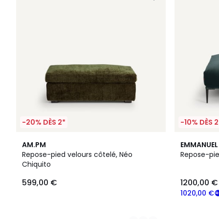
-20% DÈS 2*
-10% DÈS 2
2
8
AM.PM
EMMANUEL 
Couleurs
Couleurs
Repose-pied velours côtelé, Néo
Repose-pie
Chiquito
599,00 €
1200,00 €
1020,00 €