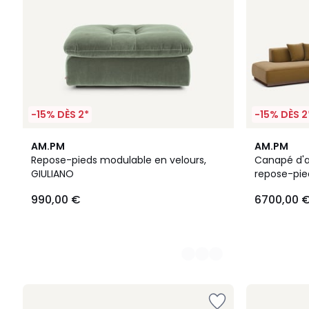
-15% DÈS 2*
-15% DÈS 2
14
5
AM.PM
AM.PM
Couleurs
Couleurs
Repose-pieds modulable en velours,
Canapé d'a
GIULIANO
repose-pie
990,00 €
6700,00 