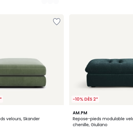
*
-10% DÈS 2*
8
AM.PM
Couleurs
ds velours, Skander
Repose-pieds modulable vel
chenille, Giuliano