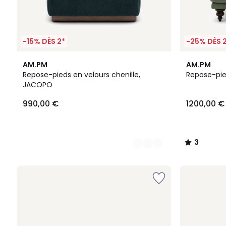
-15% DÈS 2*
-25% DÈS 
8
16
3
AM.PM
AM.PM
Couleurs
Couleurs
/
Repose-pieds en velours chenille,
Repose-pie
5
JACOPO
990,00 €
1200,00 €
3
/
5