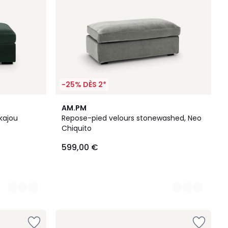
-25% DÈS 2*
2
AM.PM
Couleurs
kajou
Repose-pied velours stonewashed, Neo
Chiquito
599,00 €