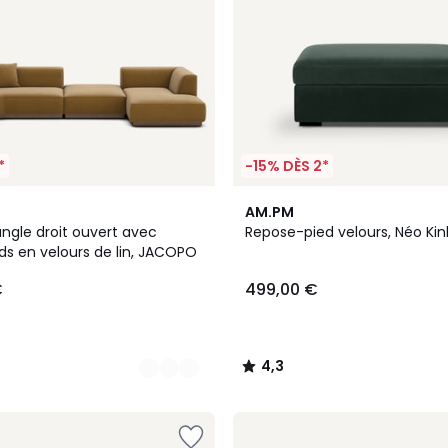
*
-15% DÈS 2*
4
4,3
AM.PM
Couleurs
/ 5
ngle droit ouvert avec
Repose-pied velours, Néo Kin
ds en velours de lin, JACOPO
€
499,00 €
4,3
/
5