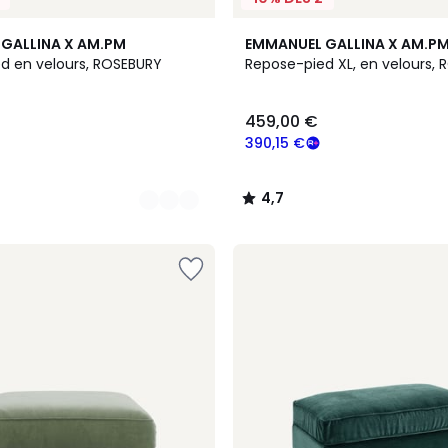
9
4,7
GALLINA X AM.PM
EMMANUEL GALLINA X AM.P
Couleurs
/ 5
d en velours, ROSEBURY
Repose-pied XL, en velours,
459,00 €
390,15 €
4,7
/
5