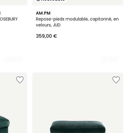
4
M
AM.PM
Couleurs
 ROSEBURY
Repose-pieds modulable, capitonné, en
velours, JUD
359,00 €