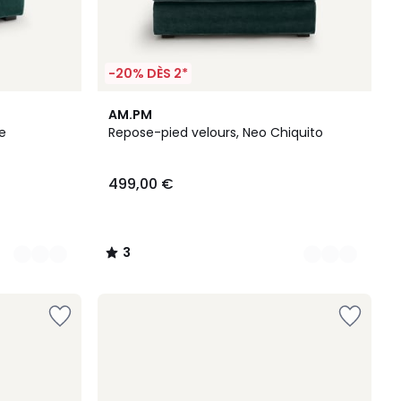
-20% DÈS 2*
5
3
AM.PM
Couleurs
/
e
Repose-pied velours, Neo Chiquito
5
499,00 €
3
/
5