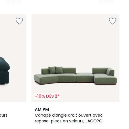
-10% DÈS 2*
15
AM.PM
Couleurs
ours
Canapé d'angle droit ouvert avec
repose-pieds en velours, JACOPO