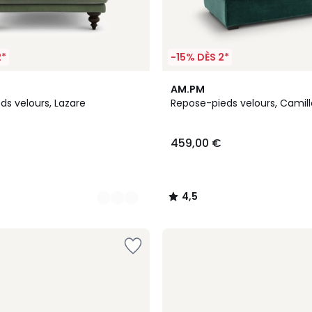
2*
-15% DÈS 2*
3
4,5
AM.PM
Couleurs
/ 5
ds velours, Lazare
Repose-pieds velours, Camill
459,00 €
4,5
/
5