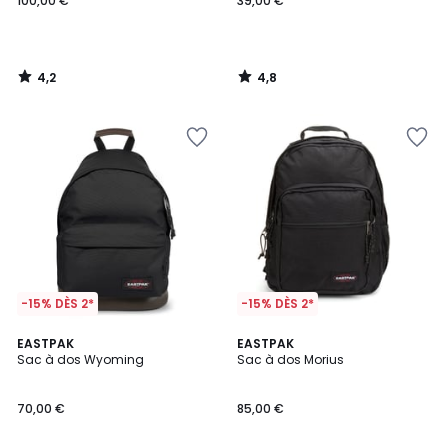
100,00 €
39,00 €
4,2
4,8
/
/
5
5
-15% DÈS 2*
-15% DÈS 2*
4,8
4
EASTPAK
2
EASTPAK
/ 5
/
Sac à dos Wyoming
Sac à dos Morius
Couleurs
5
70,00 €
85,00 €