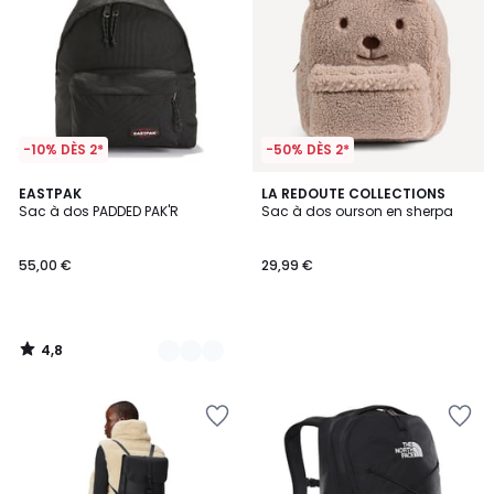
-10% DÈS 2*
-50% DÈS 2*
4,8
7
EASTPAK
LA REDOUTE COLLECTIONS
/ 5
Sac à dos PADDED PAK'R
Sac à dos ourson en sherpa
Couleurs
55,00 €
29,99 €
4,8
/
5