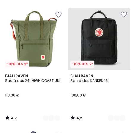
5
5
-10% DÈS 2*
-10% DÈS 2*
4,7
4,2
5
FJALLRAVEN
3
FJALLRAVEN
/ 5
/ 5
Sac à dos 24L HIGH COAST UNI
Sac à dos KANKEN 16L
Couleurs
Couleurs
110,00 €
100,00 €
4,7
4,2
/
/
5
5