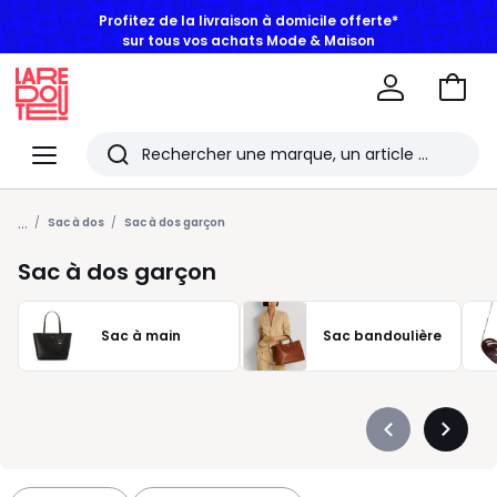
sur tous vos achats Mode & Maison
Aller
au
La
panie
Redoute
Menu
Rechercher
Les
...
derniers
Sac à dos
Sac à dos garçon
articles
Sac à dos garçon
consultés
Sac à main
Sac bandoulière
Précédent
Suivan
-
-
défiler
défiler