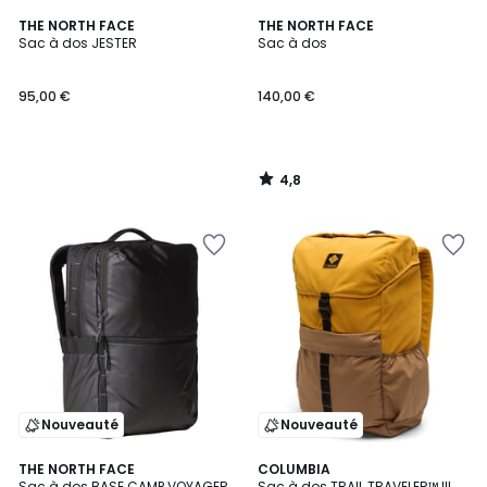
4,8
THE NORTH FACE
THE NORTH FACE
/ 5
Sac à dos JESTER
Sac à dos
95,00 €
140,00 €
4,8
/
5
Nouveauté
Nouveauté
4,8
THE NORTH FACE
COLUMBIA
/ 5
Sac à dos BASE CAMP VOYAGER
Sac à dos TRAIL TRAVELER™ III