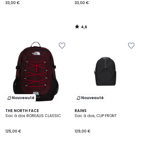
33,00 €
33,00 €
4,6
/
5
Nouveauté
Nouveauté
THE NORTH FACE
2
RAINS
Sac à dos BOREALIS CLASSIC
Sac à dos, CLIP FRONT
Couleurs
125,00 €
129,00 €