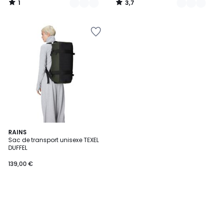
1
3,7
/
/
5
5
RAINS
Sac de transport unisexe TEXEL
DUFFEL
139,00 €