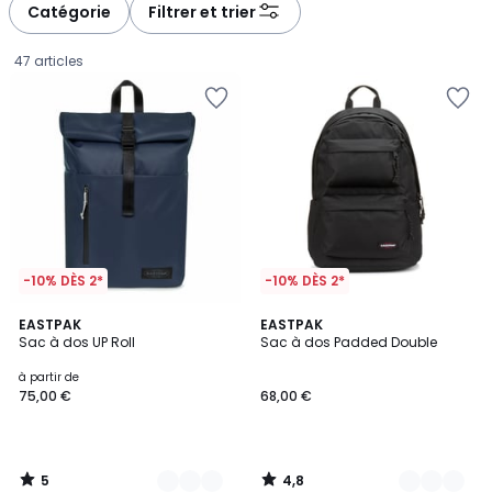
à
à
Catégorie
Filtrer et trier
gauche
droite
47 articles
-10% DÈS 2*
-10% DÈS 2*
5
4,8
4
EASTPAK
2
EASTPAK
/
/ 5
Sac à dos UP Roll
Sac à dos Padded Double
Couleurs
Couleurs
5
Prix
à partir de
75,00 €
68,00 €
à
partir
de
75,00
5
4,8
€.
/
/