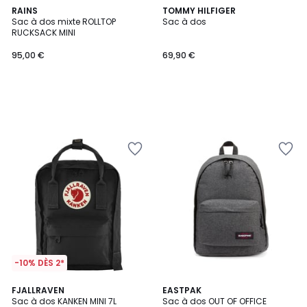
RAINS
TOMMY HILFIGER
Sac à dos mixte ROLLTOP
Sac à dos
RUCKSACK MINI
95,00 €
69,90 €
-10% DÈS 2*
4,6
4,7
4
FJALLRAVEN
EASTPAK
/ 5
/ 5
Sac à dos KANKEN MINI 7L
Sac à dos OUT OF OFFICE
Couleurs