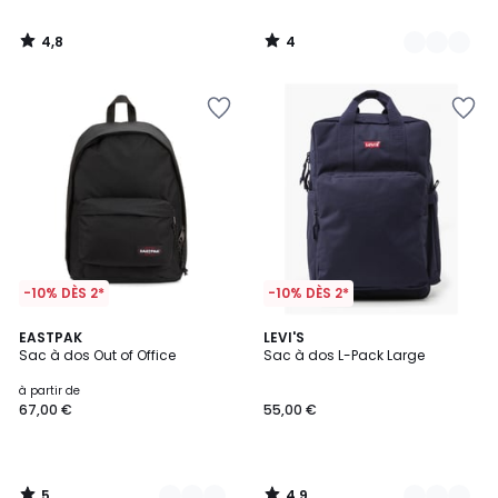
4,8
4
/
/
5
5
-10% DÈS 2*
-10% DÈS 2*
5
4,9
3
EASTPAK
3
LEVI'S
/
/ 5
Sac à dos Out of Office
Sac à dos L-Pack Large
Couleurs
Couleurs
5
à partir de
67,00 €
55,00 €
5
4,9