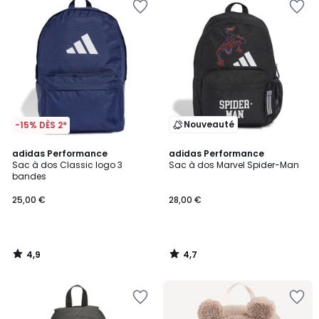
Nouveauté
-15% DÈS 2*
4,9
4,7
adidas Performance
adidas Performance
/ 5
/ 5
Sac à dos Classic logo 3
Sac à dos Marvel Spider-Man
bandes
25,00 €
28,00 €
4,9
4,7
/
/
5
5