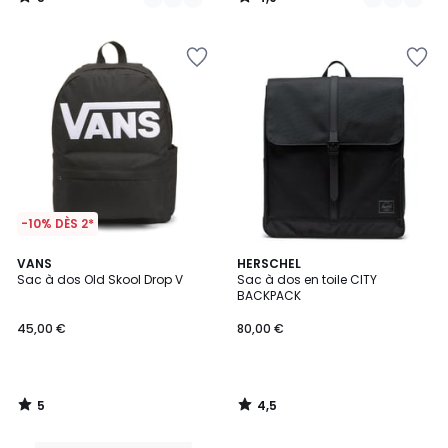
/
/
5
5
-10% DÈS 2*
5
4,5
VANS
HERSCHEL
/
/ 5
Sac à dos Old Skool Drop V
Sac à dos en toile CITY
5
BACKPACK
45,00 €
80,00 €
5
4,5
/
/
5
5