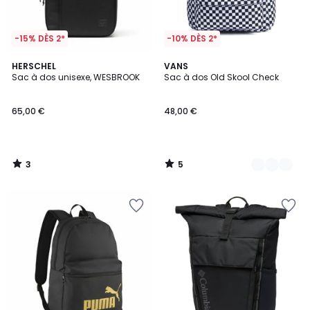
-15% DÈS 2*
-10% DÈS 2*
3
5
HERSCHEL
3
VANS
/
/
Sac à dos unisexe, WESBROOK
Sac à dos Old Skool Check
Couleurs
5
5
65,00 €
48,00 €
3
5
/
/
5
5