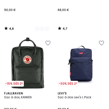
90,00 €
68,00 €
4,6
4,7
/
/
5
5
-15% DÈS 2*
-30% DÈS 2*
4,2
4,8
FJALLRAVEN
LEVI'S
/ 5
/ 5
Sac à dos, KANKEN
Sac à dos Levi's L Pack