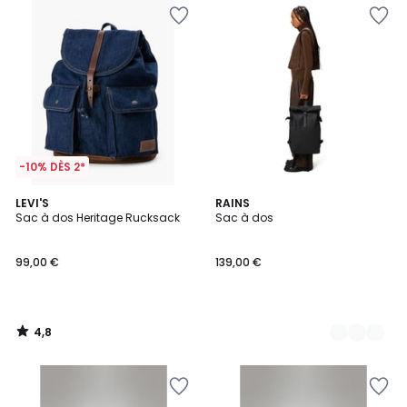
-10% DÈS 2*
4,8
LEVI'S
3
RAINS
/ 5
Sac à dos Heritage Rucksack
Sac à dos
Couleurs
99,00 €
139,00 €
4,8
/
5