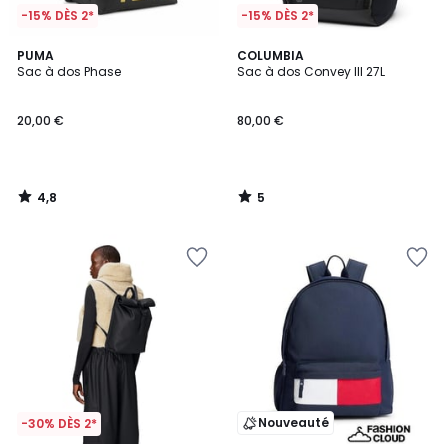
-15% DÈS 2*
-15% DÈS 2*
4,8
5
PUMA
COLUMBIA
/ 5
/
Sac à dos Phase
Sac à dos Convey III 27L
5
20,00 €
80,00 €
4,8
5
/
/
5
5
Nouveauté
-30% DÈS 2*