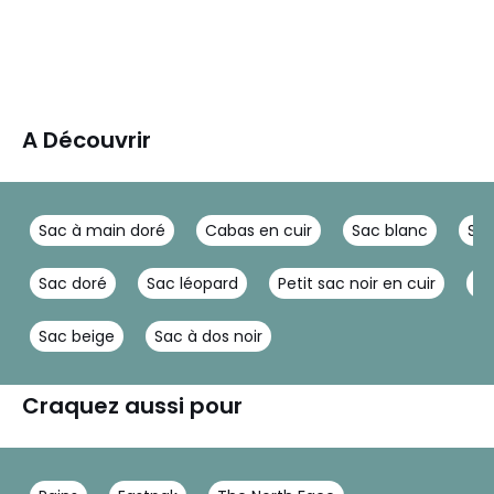
A Découvrir
Sac à main doré
Cabas en cuir
Sac blanc
Sa
Sac doré
Sac léopard
Petit sac noir en cuir
Sa
Sac beige
Sac à dos noir
Craquez aussi pour