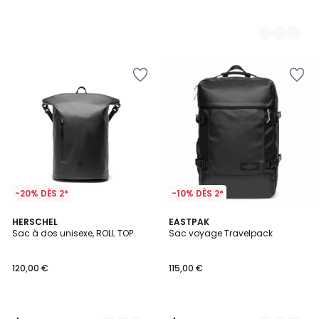
-20% DÈS 2*
-10% DÈS 2*
1
3,7
2
HERSCHEL
3
EASTPAK
/
/ 5
Sac à dos unisexe, ROLL TOP
Sac voyage Travelpack
Couleurs
Couleurs
5
120,00 €
115,00 €