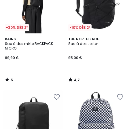
-30% DÈS 2*
-10% DÈS 2*
5
4,7
RAINS
THE NORTH FACE
/
/ 5
Sac à dos mixte BACKPACK
Sac à dos Jester
5
MICRO
69,90 €
95,00 €
5
4,7
/
/
5
5