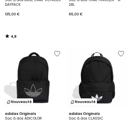
DAYPACK
28L
135,00 €
65,00 €
4,8
/
5
Nouveauté
Nouveauté
4,6
adidas Originals
adidas Originals
/ 5
Sac à dos ADICOLOR
Sac à dos CLASSIC