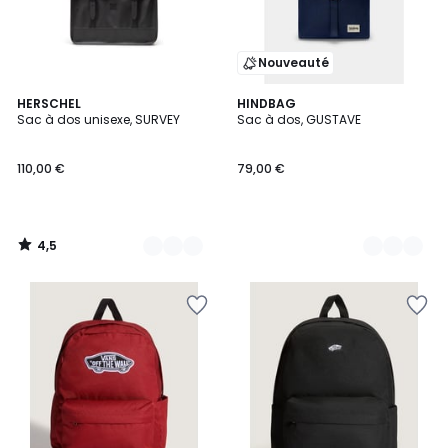
Nouveauté
4,5
2
HERSCHEL
3
HINDBAG
/ 5
Sac à dos unisexe, SURVEY
Sac à dos, GUSTAVE
Couleurs
Couleurs
110,00 €
79,00 €
4,5
/
5