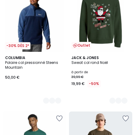
Outlet
-30% DÈS 2*
2
COLUMBIA
4
JACK & JONES
Polaire col pressionné Steens
Sweat col rond Noël
Couleurs
Couleurs
Mountain
à partir de
50,00 €
39,99 €
19,99 €
-50%