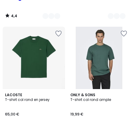
4,4
/
5
5
4,9
9
LACOSTE
3
ONLY & SONS
/
/ 5
T-shirt col rond en jersey
T-shirt col rond ample
Couleurs
Couleurs
5
65,00 €
19,99 €