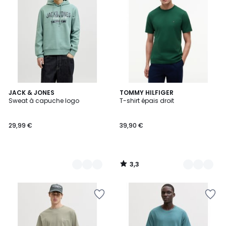
3,3
4
JACK & JONES
7
TOMMY HILFIGER
/ 5
Sweat à capuche logo
T-shirt épais droit
Couleurs
Couleurs
29,99 €
39,90 €
3,3
/
5