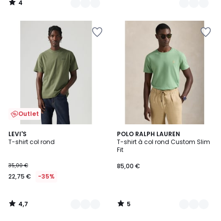
4
/
5
Outlet
4,7
5
4
LEVI'S
3
POLO RALPH LAUREN
/ 5
/
T-shirt col rond
T-shirt à col rond Custom Slim
Couleurs
Couleurs
5
Fit
35,00 €
85,00 €
22,75 €
-35%
4,7
5
/
/
5
5