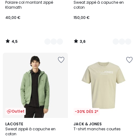
/ 5
/ 5
Polaire col montant zippé
Sweat zippé à capuche en
Couleurs
Couleurs
Klamath
coton
40,00 €
150,00 €
4,5
3,6
/
/
5
5
Outlet
-30% DÈS 2*
3,6
5
2
LACOSTE
2
JACK & JONES
/ 5
/
Sweat zippé à capuche en
T-shirt manches courtes
Couleurs
Couleurs
5
coton