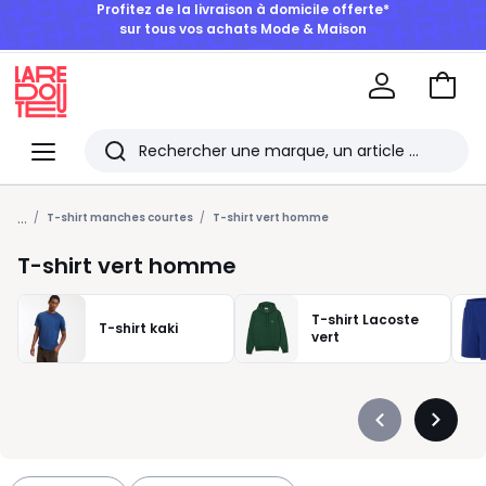
BONS PLANS | Jusqu'à -50% dès 2 articles*
Aller
au
La
panie
Redoute
Menu
Rechercher
Les
...
derniers
T-shirt manches courtes
T-shirt vert homme
articles
T-shirt vert homme
consultés
T-shirt Lacoste
T-shirt kaki
vert
Précédent
Suivan
-
-
défiler
défiler