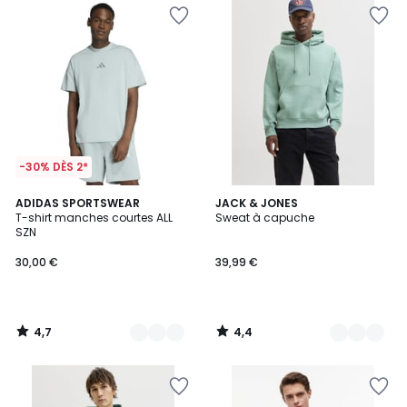
-30% DÈS 2*
4,7
4,4
5
ADIDAS SPORTSWEAR
3
JACK & JONES
/ 5
/ 5
T-shirt manches courtes ALL
Sweat à capuche
Couleurs
Couleurs
SZN
30,00 €
39,99 €
4,7
4,4
/
/
5
5