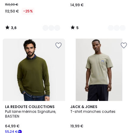
150,00 €
14,99 €
112,50 €
-25%
3,6
5
/
/
5
5
4,4
6
LA REDOUTE COLLECTIONS
3
JACK & JONES
/ 5
Pull laine mérinos Signature,
T-shirt manches courtes
Couleurs
Couleurs
BASTIEN
64,99 €
19,99 €
55,24 €