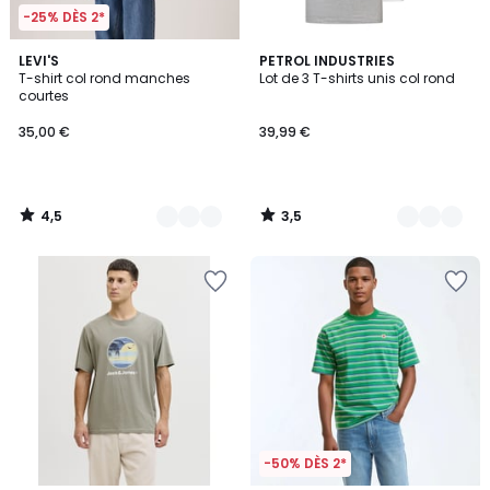
-25% DÈS 2*
4,5
3,5
3
LEVI'S
2
PETROL INDUSTRIES
/ 5
/ 5
T-shirt col rond manches
Lot de 3 T-shirts unis col rond
Couleurs
Couleurs
courtes
35,00 €
39,99 €
4,5
3,5
/
/
5
5
-50% DÈS 2*