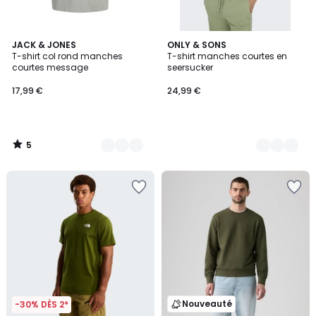
5
3
JACK & JONES
3
ONLY & SONS
/
T-shirt col rond manches
T-shirt manches courtes en
Couleurs
Couleurs
5
courtes message
seersucker
17,99 €
24,99 €
5
/
5
Nouveauté
-30% DÈS 2*