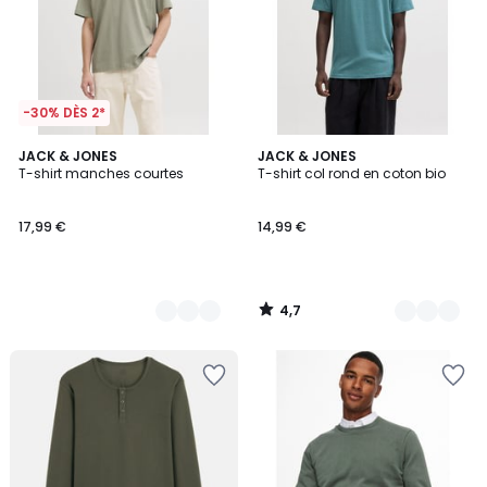
-30% DÈS 2*
4,7
3
JACK & JONES
3
JACK & JONES
/ 5
T-shirt manches courtes
T-shirt col rond en coton bio
Couleurs
Couleurs
17,99 €
14,99 €
4,7
/
5