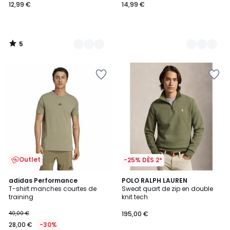
12,99 €
14,99 €
5
/
5
Outlet
-25% DÈS 2*
4,8
4,3
2
adidas Performance
5
POLO RALPH LAUREN
/ 5
/ 5
T-shirt manches courtes de
Sweat quart de zip en double
Couleurs
Couleurs
training
knit tech
40,00 €
195,00 €
28,00 €
-30%