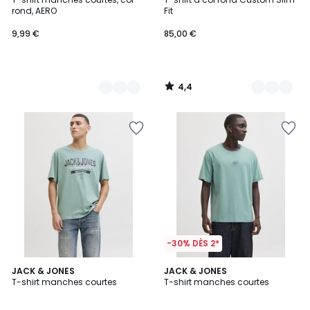
Couleurs
Couleurs
rond, AERO
Fit
9,99 €
85,00 €
4,4
/
5
-30% DÈS 2*
5
5
JACK & JONES
2
JACK & JONES
/
T-shirt manches courtes
T-shirt manches courtes
Couleurs
Couleurs
5