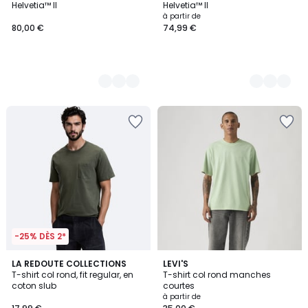
Helvetia™ II
Helvetia™ II
à partir de
80,00 €
74,99 €
-25% DÈS 2*
4,7
4,5
3
LA REDOUTE COLLECTIONS
5
LEVI'S
/ 5
/ 5
T-shirt col rond, fit regular, en
T-shirt col rond manches
Couleurs
Couleurs
coton slub
courtes
à partir de