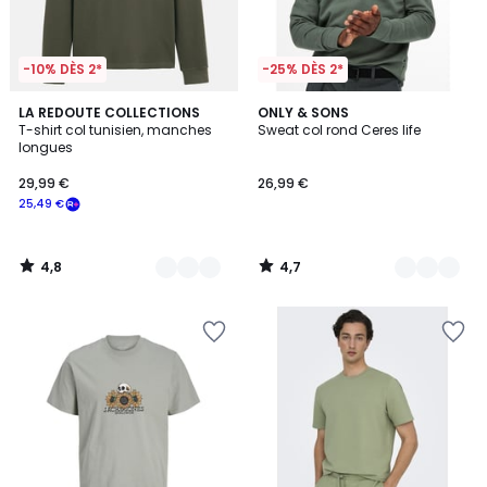
-10% DÈS 2*
-25% DÈS 2*
4,8
4,7
3
LA REDOUTE COLLECTIONS
6
ONLY & SONS
/ 5
/ 5
T-shirt col tunisien, manches
Sweat col rond Ceres life
Couleurs
Couleurs
longues
29,99 €
26,99 €
25,49 €
4,8
4,7
/
/
5
5