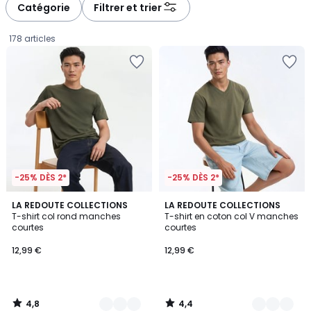
à
à
Catégorie
Filtrer et trier
gauche
droite
178 articles
-25% DÈS 2*
-25% DÈS 2*
4,8
4,4
10
LA REDOUTE COLLECTIONS
5
LA REDOUTE COLLECTIONS
/ 5
/ 5
T-shirt col rond manches
T-shirt en coton col V manches
Couleurs
Couleurs
courtes
courtes
12,99
12,99 €
12,99 €
€.
4,8
4,4
/
/