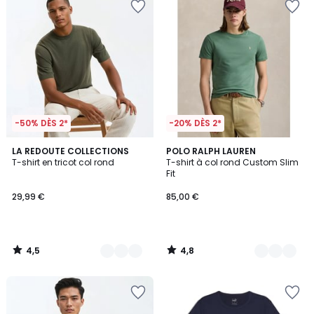
-50% DÈS 2*
-20% DÈS 2*
4,5
4,8
3
LA REDOUTE COLLECTIONS
12
POLO RALPH LAUREN
/ 5
/ 5
T-shirt en tricot col rond
T-shirt à col rond Custom Slim
Couleurs
Couleurs
Fit
29,99 €
85,00 €
4,5
4,8
/
/
5
5