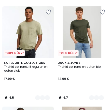
5
5
-30% DÈS 2*
-25% DÈS 2*
4,5
4,7
2
LA REDOUTE COLLECTIONS
4
JACK & JONES
/ 5
/ 5
T-shirt col rond, fit regular, en
T-shirt col rond en coton bio
Couleurs
Couleurs
coton slub
17,99 €
14,99 €
4,5
4,7
/
/
5
5