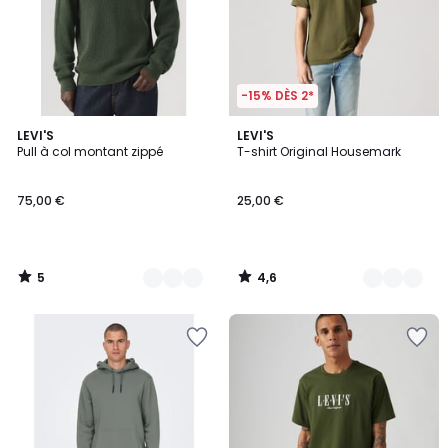
-15% DÈS 2*
5
4,6
2
LEVI'S
4
LEVI'S
/
/ 5
Pull à col montant zippé
T-shirt Original Housemark
Couleurs
Couleurs
5
75,00 €
25,00 €
5
4,6
/
/
5
5