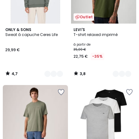
Outlet
4,7
3,8
9
ONLY & SONS
5
LEVI'S
/ 5
/ 5
Sweat à capuche Ceres Life
T-shirt relaxed imprimé
Couleurs
Couleurs
à partir de
29,99 €
35,00 €
22,75 €
-35%
4,7
3,8
/
/
5
5