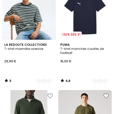
-30% DÈS 2*
5
4,8
2
LA REDOUTE COLLECTIONS
6
PUMA
/
/ 5
T-shirt marinière oversize
T-shirt manches courtes de
Couleurs
Couleurs
5
football
29,99 €
16,00 €
5
4,8
/
/
5
5