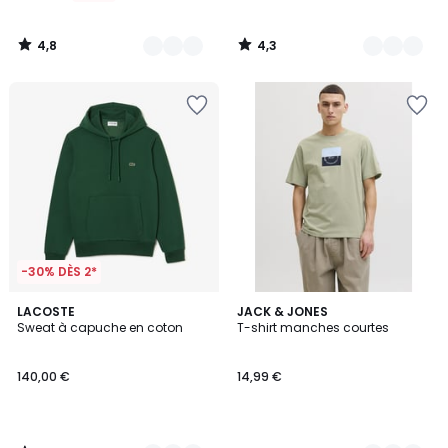
4,8
4,3
/
/
5
5
-30% DÈS 2*
4
6
LACOSTE
4
JACK & JONES
/
Sweat à capuche en coton
T-shirt manches courtes
Couleurs
Couleurs
5
140,00 €
14,99 €