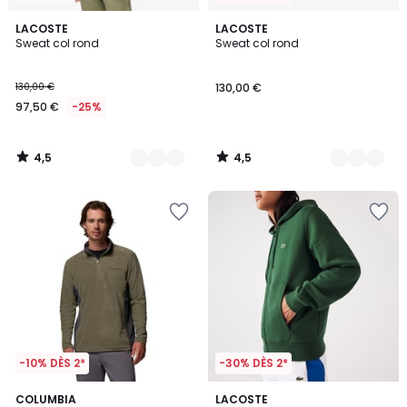
4,5
4,5
3
LACOSTE
8
LACOSTE
/ 5
/ 5
Sweat col rond
Sweat col rond
Couleurs
Couleurs
130,00 €
130,00 €
97,50 €
-25%
4,5
4,5
/
/
5
5
-10% DÈS 2*
-30% DÈS 2*
4,5
3,6
4
COLUMBIA
7
LACOSTE