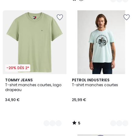
/
5
-20% DÈS 2*
5
3
TOMMY JEANS
2
PETROL INDUSTRIES
/
T-shirt manches courtes, logo
T-shirt manches courtes
Couleurs
Couleurs
5
drapeau
34,90 €
25,99 €
5
/
5