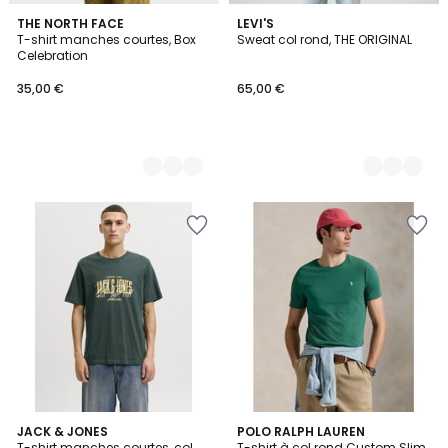
2
THE NORTH FACE
2
LEVI'S
T-shirt manches courtes, Box
Sweat col rond, THE ORIGINAL
Couleurs
Couleurs
Celebration
35,00 €
65,00 €
4,4
4
JACK & JONES
7
POLO RALPH LAUREN
/ 5
T-shirt manches courtes, col
T-shirt à col rond Custom Slim