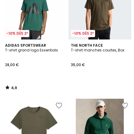
-10% DÈS 2*
-10% DÈS 2*
4,9
ADIDAS SPORTSWEAR
THE NORTH FACE
/ 5
T-shirt grand logo Essentials
T-shirt manches courtes, Box
28,00 €
35,00 €
4,9
/
5