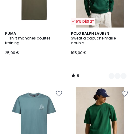
-15% DÈS 2*
5
PUMA
5
POLO RALPH LAUREN
/
T-shirt manches courtes
Sweat à capuche maille
Couleurs
5
training
double
25,00 €
195,00 €
5
/
5