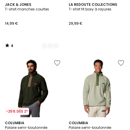
4
4
JACK & JONES
LA REDOUTE COLLECTIONS
/
T-shirt manches courtes
T-shirt fit boxy à rayures
Couleurs
5
14,99 €
29,99 €
4
/
5
-25% DÈS 2*
2
COLUMBIA
4
COLUMBIA
Polaire semi-boutonnée
Polaire semi-boutonnée
Couleurs
Couleurs