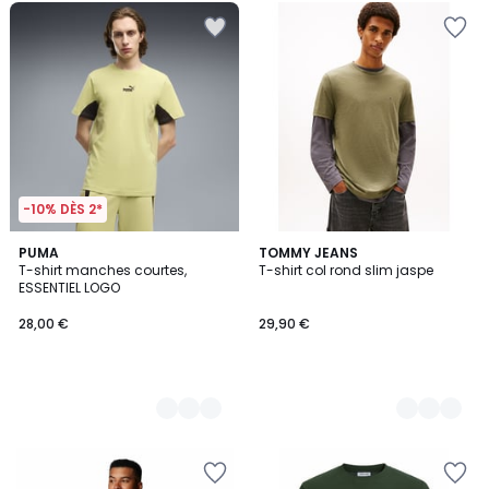
-10% DÈS 2*
2
PUMA
4
TOMMY JEANS
T-shirt manches courtes,
T-shirt col rond slim jaspe
Couleurs
Couleurs
ESSENTIEL LOGO
28,00 €
29,90 €