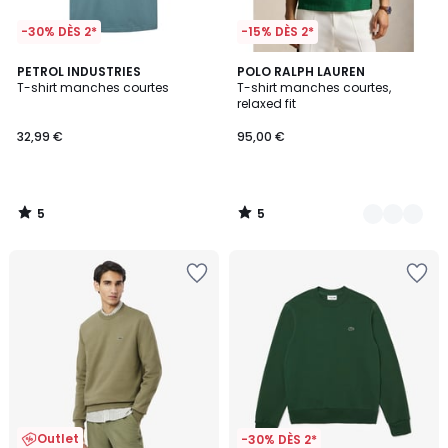
-30% DÈS 2*
-15% DÈS 2*
5
5
PETROL INDUSTRIES
3
POLO RALPH LAUREN
/
/
T-shirt manches courtes
T-shirt manches courtes,
Couleurs
5
5
relaxed fit
32,99 €
95,00 €
5
5
/
/
5
5
Outlet
-30% DÈS 2*