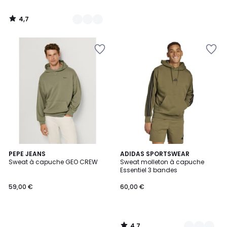
4,7
/
5
4,7
PEPE JEANS
3
ADIDAS SPORTSWEAR
/ 5
Sweat à capuche GEO CREW
Sweat molleton à capuche
Couleurs
Essentiel 3 bandes
59,00 €
60,00 €
4,7