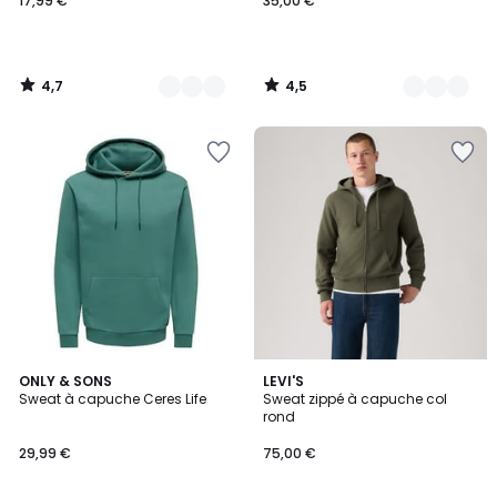
17,99 €
35,00 €
4,7
4,5
/
/
5
5
4,7
3
ONLY & SONS
LEVI'S
/ 5
Sweat à capuche Ceres Life
Sweat zippé à capuche col
Couleurs
rond
29,99 €
75,00 €