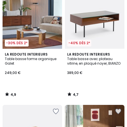
-30% DÈS 2*
-40% DÈS 2*
4,9
4,7
LA REDOUTE INTERIEURS
LA REDOUTE INTERIEURS
/ 5
/ 5
Table basse forme organique
Table basse avec plateau
Galet
vitrine, en plaqué noyer, BIANZO
249,00 €
389,00 €
4,9
4,7
/
/
5
5