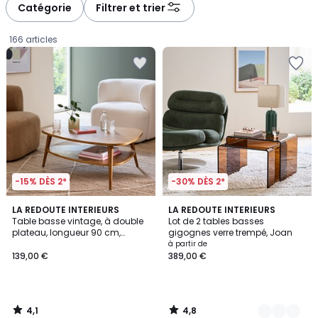
à
à
Catégorie
Filtrer et trier
gauche
droite
166 articles
-15% DÈS 2*
-30% DÈS 2*
4,1
4,8
LA REDOUTE INTERIEURS
2
LA REDOUTE INTERIEURS
/ 5
/ 5
Table basse vintage, à double
Lot de 2 tables basses
Couleurs
plateau, longueur 90 cm,
gigognes verre trempé, Joan
139,00
QUILDA
à partir de
139,00 €
389,00 €
€.
4,1
4,8
/
/