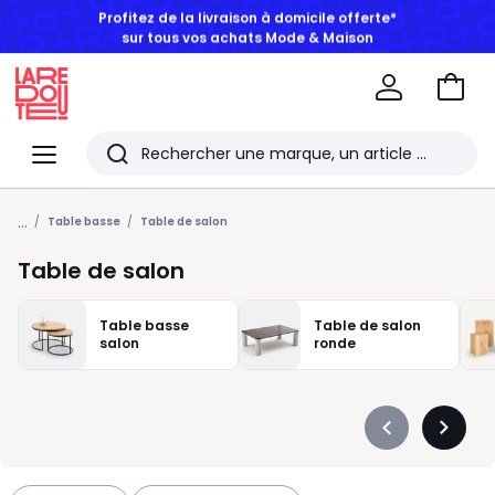
BONS PLANS | Jusqu'à -50% dès 2 articles*
Aller
au
La
panie
Redoute
Menu
Rechercher
Les
...
derniers
Table basse
Table de salon
articles
Table de salon
consultés
Table basse
Table de salon
salon
ronde
Précédent
Suivan
-
-
défiler
défiler