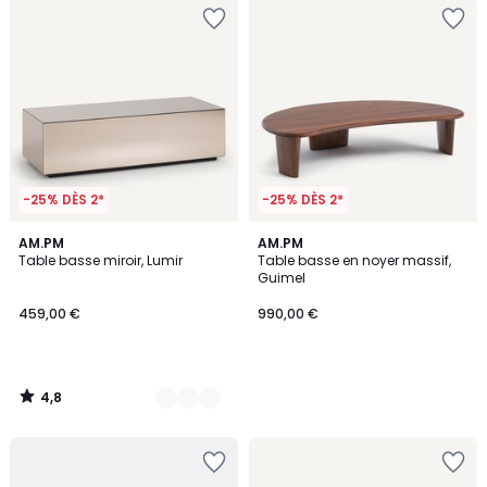
-25% DÈS 2*
-25% DÈS 2*
4,8
2
AM.PM
AM.PM
/ 5
Table basse miroir, Lumir
Table basse en noyer massif,
Couleurs
Guimel
459,00 €
990,00 €
4,8
/
5