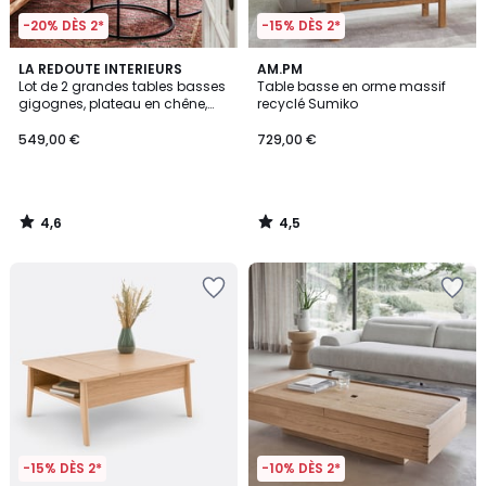
-20% DÈS 2*
-15% DÈS 2*
4,6
4,5
LA REDOUTE INTERIEURS
AM.PM
/ 5
/ 5
Lot de 2 grandes tables basses
Table basse en orme massif
gigognes, plateau en chêne,
recyclé Sumiko
HIBA
549,00 €
729,00 €
4,6
4,5
/
/
5
5
-15% DÈS 2*
-10% DÈS 2*