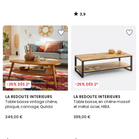
3,9
/
5
-25% DÈS 2*
-25% DÈS 2*
4
4,3
LA REDOUTE INTERIEURS
LA REDOUTE INTERIEURS
/
/ 5
Table basse vintage chêne,
Table basse, en chêne massif
5
plaqué, cannage, Quilda
et métal acier, HIBA
349,00 €
399,00 €