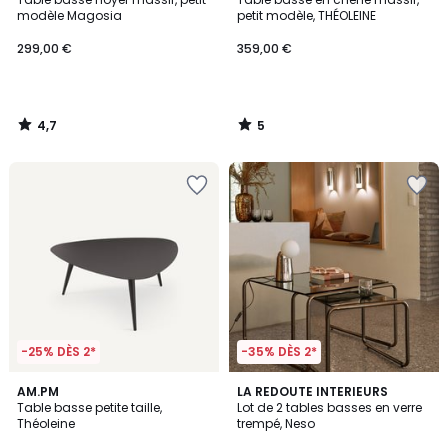
5
modèle Magosia
petit modèle, THÉOLEINE
299,00 €
359,00 €
4,7
5
/
/
5
5
-25% DÈS 2*
-35% DÈS 2*
4,3
AM.PM
LA REDOUTE INTERIEURS
/ 5
Table basse petite taille,
Lot de 2 tables basses en verre
Théoleine
trempé, Neso