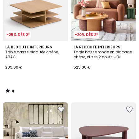
-25% DÈS 2*
-20% DÈS 2*
4
LA REDOUTE INTERIEURS
LA REDOUTE INTERIEURS
/
Table basse plaquée chêne,
Table basse ronde en placage
5
ABAC
chêne, et ses 2 poufs, JEN
299,00 €
529,00 €
4
/
5