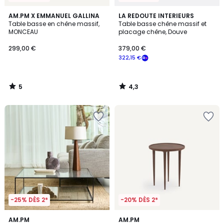
5
4,3
AM.PM X EMMANUEL GALLINA
LA REDOUTE INTERIEURS
/
/ 5
Table basse en chêne massif,
Table basse chêne massif et
5
MONCEAU
placage chêne, Douve
299,00 €
379,00 €
322,15 €
5
4,3
/
/
5
5
-25% DÈS 2*
-20% DÈS 2*
4,7
4,6
AM.PM
AM.PM