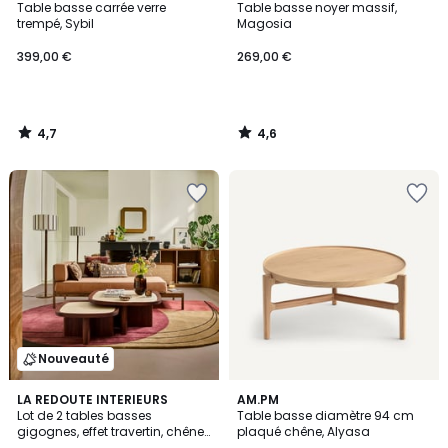
/ 5
/ 5
Table basse carrée verre
Table basse noyer massif,
trempé, Sybil
Magosia
399,00 €
269,00 €
4,7
4,6
/
/
5
5
Nouveauté
4,4
LA REDOUTE INTERIEURS
AM.PM
/ 5
Lot de 2 tables basses
Table basse diamètre 94 cm
gigognes, effet travertin, chêne
plaqué chêne, Alyasa
et plaqué, APOLLINE