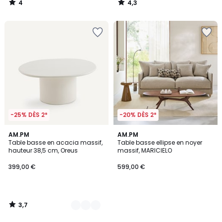
4
4,3
/
/
5
5
-25% DÈS 2*
-20% DÈS 2*
3,7
2
AM.PM
AM.PM
/ 5
Table basse en acacia massif,
Table basse ellipse en noyer
Couleurs
hauteur 38,5 cm, Oreus
massif, MARICIELO
399,00 €
599,00 €
3,7
/
5