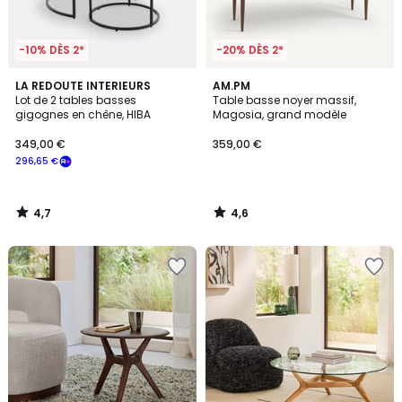
-10% DÈS 2*
-20% DÈS 2*
4,7
4,6
LA REDOUTE INTERIEURS
AM.PM
/ 5
/ 5
Lot de 2 tables basses
Table basse noyer massif,
gigognes en chêne, HIBA
Magosia, grand modèle
349,00 €
359,00 €
296,65 €
4,7
4,6
/
/
5
5