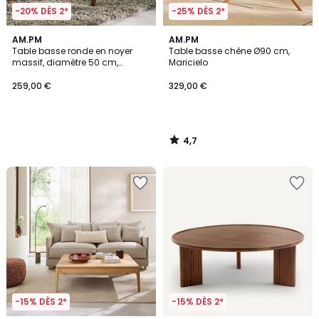
-20% DÈS 2*
-25% DÈS 2*
4,7
AM.PM
AM.PM
/ 5
Table basse ronde en noyer
Table basse chêne Ø90 cm,
massif, diamètre 50 cm,
Maricielo
MARICIELO
259,00 €
329,00 €
4,7
/
5
-15% DÈS 2*
-15% DÈS 2*