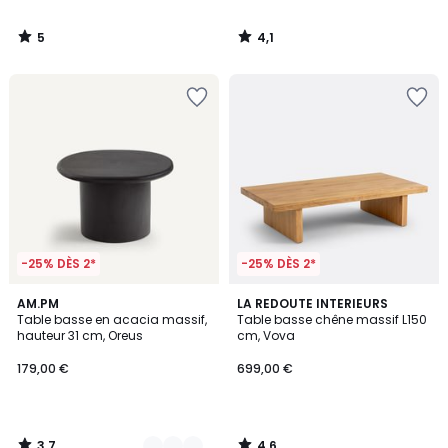
5
4,1
/
/
5
5
-25% DÈS 2*
-25% DÈS 2*
3,7
4,6
2
AM.PM
LA REDOUTE INTERIEURS
/ 5
/ 5
Table basse en acacia massif,
Table basse chêne massif L150
Couleurs
hauteur 31 cm, Oreus
cm, Vova
179,00 €
699,00 €
3,7
4,6