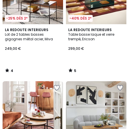
-25% DÈS 2*
-40% DÈS 2*
4
5
LA REDOUTE INTERIEURS
LA REDOUTE INTERIEURS
/
/
Lot de 2 tables basses
Table basse laque et verre
5
5
gigognes métal acier, Miva
trempé, Ericson
249,00 €
299,00 €
4
5
/
/
5
5