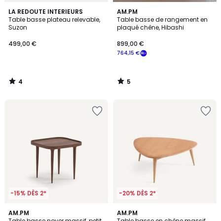
4
5
LA REDOUTE INTERIEURS
AM.PM
/
/
Table basse plateau relevable,
Table basse de rangement en
5
5
Suzon
plaqué chêne, Hibashi
499,00 €
899,00 €
764,15 €
4
5
/
/
5
5
-15% DÈS 2*
-20% DÈS 2*
4,7
5
AM.PM
AM.PM
/ 5
/
Table basse noyer massif, petit
Table basse en chêne massif,