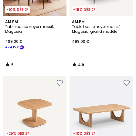
-10% DÈS 2*
-15% DÈS 2*
5
4,9
AM.PM
AM.PM
/
/ 5
Table basse noyer massif,
Table basse noyer massif
5
Magosia
Magosia, grand modèle
499,00 €
499,00 €
424,15 €
5
4,9
/
/
5
5
-25% DÈS 2*
-10% DÈS 2*