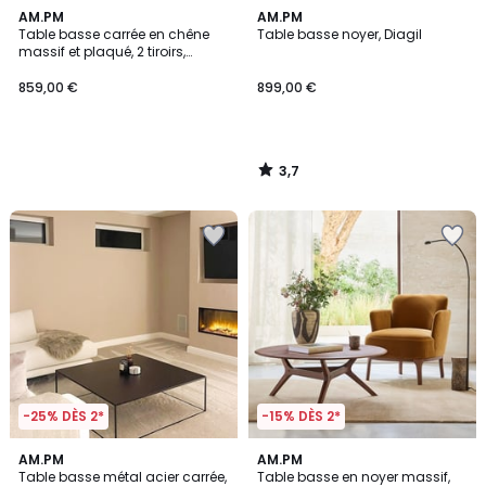
3,7
AM.PM
AM.PM
/ 5
Table basse carrée en chêne
Table basse noyer, Diagil
massif et plaqué, 2 tiroirs,
SANARA
859,00 €
899,00 €
3,7
/
5
-25% DÈS 2*
-15% DÈS 2*
4,1
AM.PM
AM.PM
/ 5
Table basse métal acier carrée,
Table basse en noyer massif,