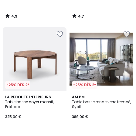
4,9
4,7
/
/
5
5
-25% DÈS 2*
-25% DÈS 2*
4
4,7
LA REDOUTE INTERIEURS
AM.PM
/
/ 5
Table basse noyer massif,
Table basse ronde verre trempé,
5
Pokhara
Sybil
325,00 €
389,00 €