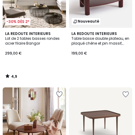
Nouveauté
-30% DÈS 2*
4,9
LA REDOUTE INTERIEURS
LA REDOUTE INTERIEURS
/ 5
Lot de 2 tables basses rondes
Table basse double plateau, en
acier filaire Bangor
plaqué chêne et pin massif,
CLIFF
299,00 €
199,00 €
4,9
/
5