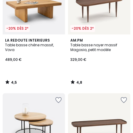
-20% DÈS 2*
-20% DÈS 2*
4,5
4,8
LA REDOUTE INTERIEURS
AM.PM
/ 5
/ 5
Table basse chêne massif,
Table basse noyer massif
Vova
Magosia, petit modèle
489,00 €
329,00 €
4,5
4,8
/
/
5
5