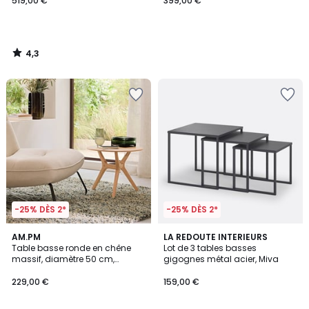
519,00 €
399,00 €
4,3
/
5
-25% DÈS 2*
-25% DÈS 2*
5
4,1
AM.PM
LA REDOUTE INTERIEURS
/
/ 5
Table basse ronde en chêne
Lot de 3 tables basses
5
massif, diamètre 50 cm,
gigognes métal acier, Miva
MARICIELO
229,00 €
159,00 €