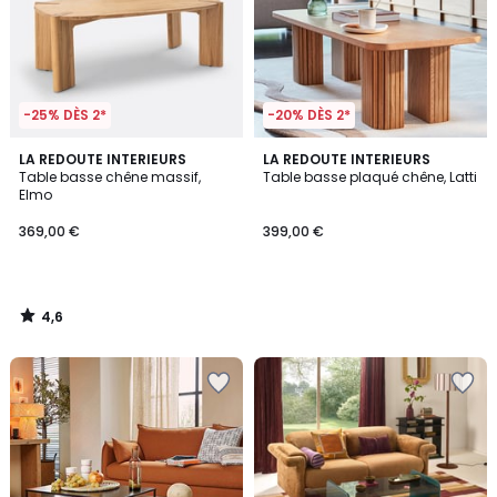
-25% DÈS 2*
-20% DÈS 2*
4,6
LA REDOUTE INTERIEURS
LA REDOUTE INTERIEURS
/ 5
Table basse chêne massif,
Table basse plaqué chêne, Latti
Elmo
369,00 €
399,00 €
4,6
/
5