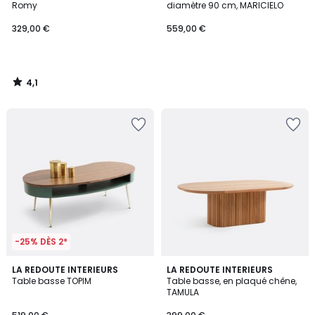
Romy
diamètre 90 cm, MARICIELO
329,00 €
559,00 €
4,1
/
5
-25% DÈS 2*
4,3
LA REDOUTE INTERIEURS
LA REDOUTE INTERIEURS
/ 5
Table basse TOPIM
Table basse, en plaqué chêne,
TAMULA