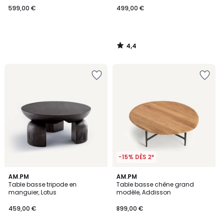
599,00 €
499,00 €
4,4
/
5
-15% DÈS 2*
4,9
4,7
AM.PM
AM.PM
/ 5
/ 5
Table basse tripode en
Table basse chêne grand
manguier, Lotus
modèle, Addisson
459,00 €
899,00 €