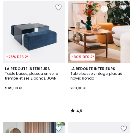
-25% DÈS 2*
-30% DÈS 2*
4,5
LA REDOUTE INTERIEURS
LA REDOUTE INTERIEURS
/ 5
Table basse, plateau en verre
Table basse vintage, plaqué
trempé, et ses 2 bancs, JOAN
noyer, Ronda
549,00 €
289,00 €
4,5
/
5