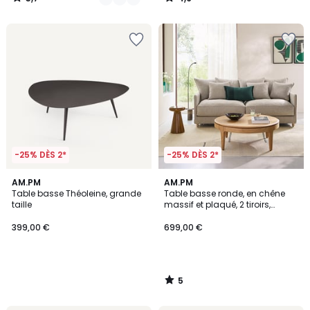
/
/
5
5
-25% DÈS 2*
-25% DÈS 2*
5
AM.PM
AM.PM
/
Table basse Théoleine, grande
Table basse ronde, en chêne
5
taille
massif et plaqué, 2 tiroirs,
SANARA
399,00 €
699,00 €
5
/
5