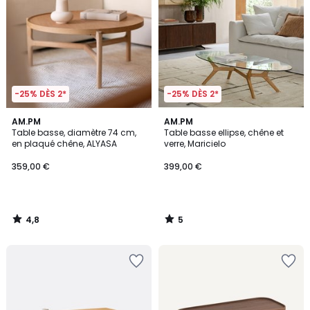
-25% DÈS 2*
-25% DÈS 2*
4,8
5
AM.PM
AM.PM
/ 5
/
Table basse, diamètre 74 cm,
Table basse ellipse, chêne et
5
en plaqué chêne, ALYASA
verre, Maricielo
359,00 €
399,00 €
4,8
5
/
/
5
5