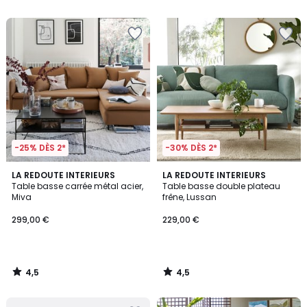
5
5
-25% DÈS 2*
-30% DÈS 2*
4,5
4,5
LA REDOUTE INTERIEURS
LA REDOUTE INTERIEURS
/ 5
/ 5
Table basse carrée métal acier,
Table basse double plateau
Miva
frêne, Lussan
299,00 €
229,00 €
4,5
4,5
/
/
5
5