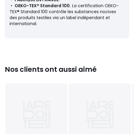
•
OEKO-TEX® Standard 100.
La certification OEKO-
Dimensions
TEX® Standard 100 contrôle les substances nocives
• 140 x 200 cm
des produits textiles via un label indépendant et
• 200 x 200 cm
international.
• 220 x 240 cm
• 240 x 260 cm
Fiche produit relative aux qualités et caractéristiques
environnementales
• Produit totalement recyclable.
Nos clients ont aussi aimé
Couleurs
Blanc
Tailles
140 x 200 cm, 200 x 200 cm, 240 x 220 cm, 260 x
240 cm