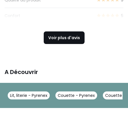
Confort
5
Voir plus d'avis
A Découvrir
Lit, literie - Pyrenex
Couette - Pyrenex
Couette nat