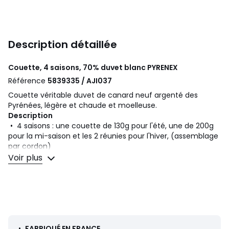
Description détaillée
Couette, 4 saisons, 70% duvet blanc
PYRENEX
Référence
5839335 / AJI037
Couette véritable duvet de canard neuf argenté des
Pyrénées, légère et chaude et moelleuse.
Description
• 4 saisons : une couette de 130g pour l'été, une de 200g
pour la mi-saison et les 2 réunies pour l'hiver, (assemblage
par cordon)
• Garnissage 70 % duvet, 30 % plumettes,
Voir plus
• Enveloppe : percale pur coton peigné (91 fils/cm²)
• Piquage : carreaux
• Finition passepoil blanc
•
Entretien
• Lavable à 30°
•
FABRIQUÉ EN FRANCE.