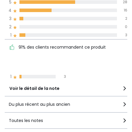
5
28
obtenue sur
4
16
l'ensemble des
pays
3
2
2
0
Avis 100% certifiés,
1
3
La Redoute s'engage
91% des clients
5
28
91% des clients recommandent ce produit
recommandent ce produit
4
16
3
2
2
0
1
3
Voir le détail de la note
Du plus récent au plus ancien
Toutes les notes