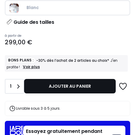
Blanc
Guide des tailles
Prix
à partir de
299,00 €
à
partir
de
299,00
BONS PLANS :
-30% dès l’achat de 2 articles au choix*
J'en
€.
BONS
Voir plus
profite !
PLANS
:
-30%
Quantité
1
AJOUTER AU PANIER
dès
l’achat
de
2
articles
Livrable sous 3 à 5 jours.
au
choix*
J'en
profite
Essayez gratuitement pendant
!