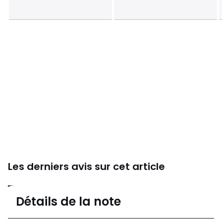
Les derniers avis sur cet article
4,3
Détails de la note
49 avis
de moyenne