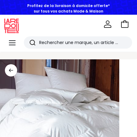
Profitez de la livraison à domicile offerte*
sur tous vos achats Mode & Maison
Aller
au
La
panie
Redoute
Menu
Rechercher
Les
derniers
articles
consultés