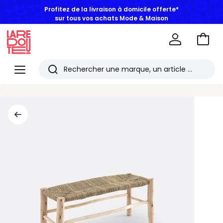
Profitez de la livraison à domicile offerte*
sur tous vos achats Mode & Maison
Aller
au
La
panie
Redoute
Menu
Rechercher
Les
derniers
articles
consultés