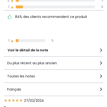
2
2
Avis 100% certifiés,
1
5
La Redoute s'engage
84% des clients
5
34
84% des clients recommandent ce produit
recommandent ce produit
4
6
3
6
2
2
1
5
Voir le détail de la note
Du plus récent au plus ancien
Toutes les notes
Français
27/02/2024