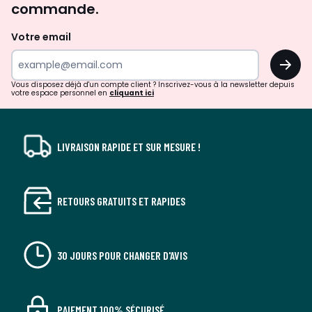
commande.
et
de
Votre email
surprises?
OK
!
Vous disposez déjà d'un compte client ? Inscrivez-vous à la newsletter depuis
votre espace personnel en
cliquant ici
LIVRAISON RAPIDE ET SUR MESURE !
RETOURS GRATUITS ET RAPIDES
30 JOURS POUR CHANGER D'AVIS
PAIEMENT 100% SÉCURISÉ