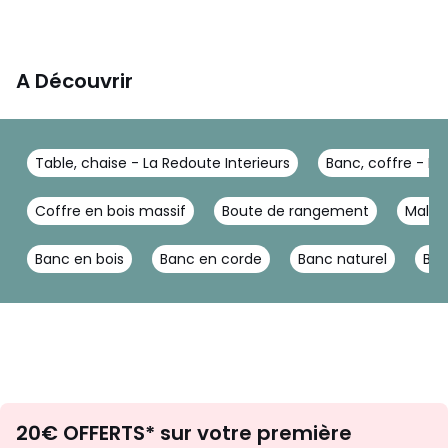
A Découvrir
Table, chaise - La Redoute Interieurs
Banc, coffre - La
Coffre en bois massif
Boute de rangement
Malle 
Banc en bois
Banc en corde
Banc naturel
Ban
Envie
20€ OFFERTS* sur votre première
d'inspirations