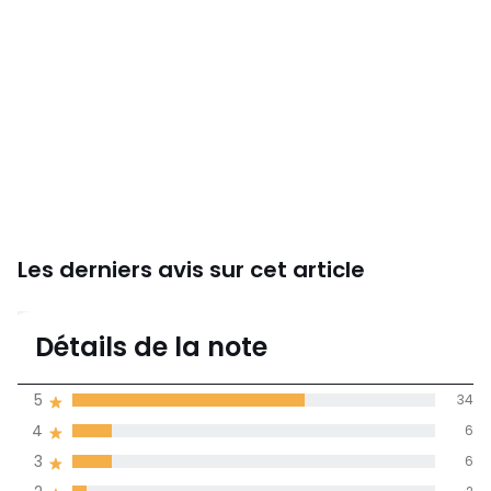
Les derniers avis sur cet article
4,2
Détails de la note
53 avis
de moyenne
5
34
obtenue sur
4
6
l'ensemble des
pays
3
6