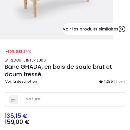
Voir les produits similaires
-10% DÈS 2*
LA REDOUTE INTERIEURS
Banc GHADA, en bois de saule brut et
doum tressé
Voir la description
4,2
/5
53 avis
Naturel
135,15 €
159,00
159,00 €
€
souscrivez