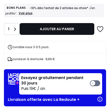
à
notre
BONS PLANS :
-10% dès l’achat de 2 articles au choix*
J'en
programme
BONS
Voir plus
profite !
PLANS
pour
:
payer
-10%
à
Quantité
1
AJOUTER AU PANIER
dès
la
l’achat
place
de
135,15
2
articles
€.
Livrable sous 3 à 5 jours.
au
choix*
J'en
Livraison à domicile :
9,99 €
profite
!
Essayez gratuitement pendant
30 jours
Puis 19€ / an
Livraison offerte avec La Redoute +