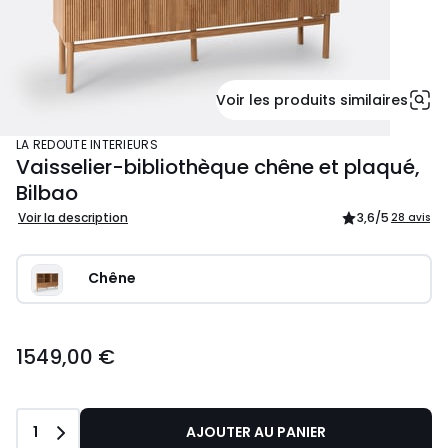
Voir les produits similaires
LA REDOUTE INTERIEURS
Vaisselier-bibliothèque chêne et plaqué,
Bilbao
Voir la description
3,6
/5
28 avis
Chêne
1549,00 €
Quantité
1
AJOUTER AU PANIER