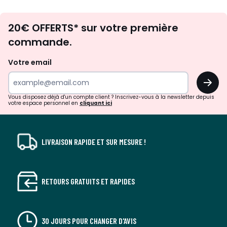
Envie
20€ OFFERTS* sur votre première
d'inspirations
commande.
et
de
Votre email
surprises?
OK
!
Vous disposez déjà d'un compte client ? Inscrivez-vous à la newsletter depuis
votre espace personnel en
cliquant ici
LIVRAISON RAPIDE ET SUR MESURE !
RETOURS GRATUITS ET RAPIDES
30 JOURS POUR CHANGER D'AVIS