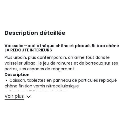
Description détaillée
Vaisselier-bibliothèque chêne et plaqué, Bilbao chêne
LA REDOUTE INTERIEURS
Plus urbain, plus contemporain, on aime tout dans le
vaisselier Bilbao : le jeu de rainures et de barreaux sur ses
portes, ses espaces de rangement...
Description
• Caisson, tablettes en panneau de particules replaqué
chêne finition vernis nitrocellulosique
• Fond en MDF replaqué chêne
Voir plus
• 2 portes coulissantes à barreaux en chêne massif
• 3 portes à rainures demi-rondes en chêne massif
• 9 niches de rangement
• Charnières soft closing
• Pieds en chêne massif
• Fixation murale (vis et chevilles non fournies)