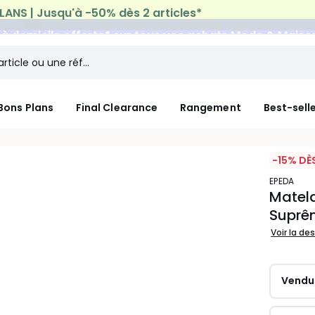
n à domicile offerte*
sur tous vos achats Mode & Maiso
Bons Plans
Final Clearance
Rangement
Best-sell
-15% DÈ
EPEDA
Matela
Suprê
Voir la de
Vendu