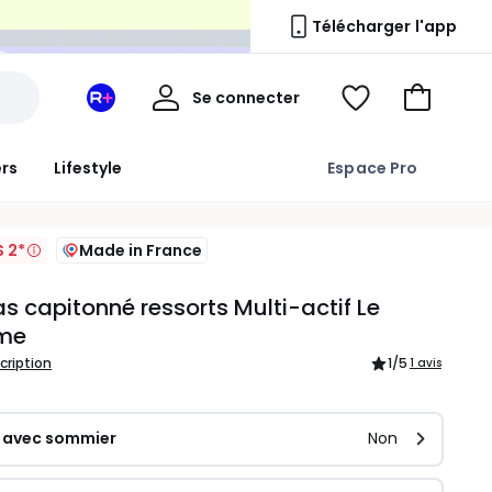
n
Télécharger l'app
Mon
Se connecter
Mon
Voir
Aller
compte
espace
ma
au
La
wishlist
panier
ers
Lifestyle
Espace Pro
Redoute
+
S 2*
Made in France
s capitonné ressorts Multi-actif Le
me
scription
1
/5
1 avis
 avec sommier
Non