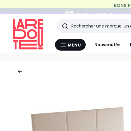
Profitez de la livraiso
Rechercher
Les
Nouveautés
MENU
Menu
derniers
La
Redoute
articles
consultés