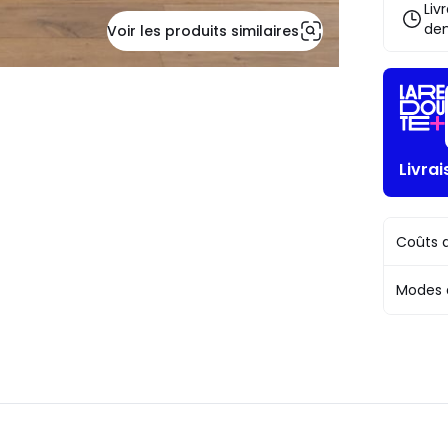
au
Liv
choix*
de
Voir les produits similaires
J'en
profite
!
Livra
Coûts d
Modes 