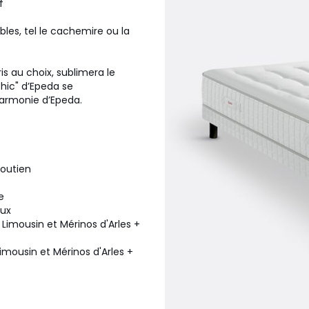
f
les, tel le cachemire ou la
s au choix, sublimera le
chic" d’Epeda se
Harmonie d’Epeda.
soutien
e
eux
Limousin et Mérinos d'Arles +
mousin et Mérinos d'Arles +