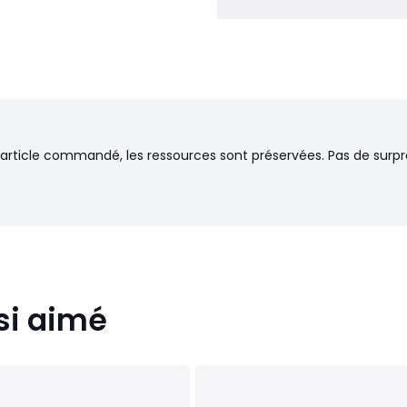
n sommier de la même marque
’article commandé, les ressources sont préservées. Pas de surpr
z vous sur rendez-vous,
liers, ascenseurs)
si aimé
 80 x 190 cm, 80 x 200 cm, 90
0 cm, 140 x 200 cm, 150 x 190