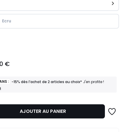
Ecru
ité
00 €
ANS :
-15% dès l’achat de 2 articles au choix*
J'en profite !
s
AJOUTER AU PANIER