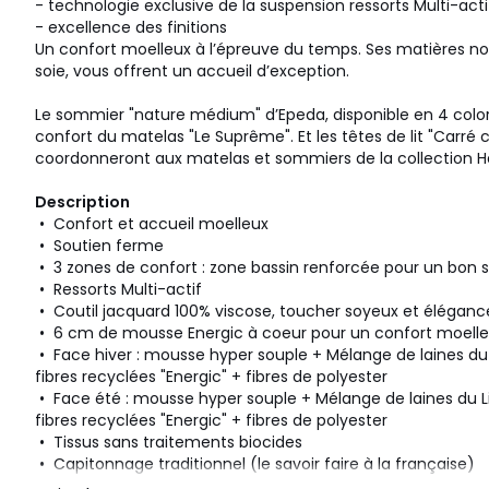
- technologie exclusive de la suspension ressorts Multi-acti
- excellence des finitions
Un confort moelleux à l’épreuve du temps. Ses matières nob
soie, vous offrent un accueil d’exception.
Le sommier "nature médium" d’Epeda, disponible en 4 colori
confort du matelas "Le Suprême". Et les têtes de lit "Carré 
coordonneront aux matelas et sommiers de la collection 
Description
• Confort et accueil moelleux
• Soutien ferme
• 3 zones de confort : zone bassin renforcée pour un bon 
• Ressorts Multi-actif
• Coutil jacquard 100% viscose, toucher soyeux et éléganc
• 6 cm de mousse Energic à coeur pour un confort moell
• Face hiver : mousse hyper souple + Mélange de laines du 
fibres recyclées "Energic" + fibres de polyester
• Face été : mousse hyper souple + Mélange de laines du Li
fibres recyclées "Energic" + fibres de polyester
• Tissus sans traitements biocides
• Capitonnage traditionnel (le savoir faire à la française)
• 4 poignées horizontales brodées