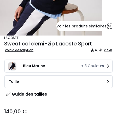
Voir les produits similaires
LACOSTE
Sweat col demi-zip Lacoste Sport
Voir la description
4,5
/5
2 avis
Bleu Marine
+
3
Couleurs
Taille
Guide des tailles
140,00
140,00 €
€.