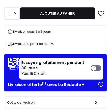
Quantité
1
AJOUTER AU PANIER
Livraison sous 2 à 3 jours
Livraison à partir de :
1,99 €
Essayez gratuitement pendant
30 jours
Puis 19€ / an
(1)
Livraison offerte
avec La Redoute +
Coûts de livraison