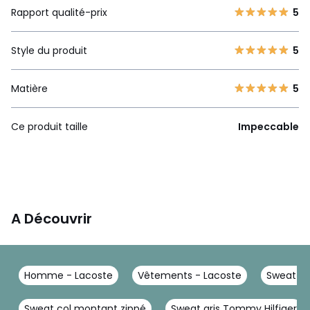
Rapport qualité-prix
5
Style du produit
5
Matière
5
Ce produit taille
Impeccable
A Découvrir
Homme - Lacoste
Vêtements - Lacoste
Sweat - 
Sweat col montant zippé
Sweat gris Tommy Hilfiger