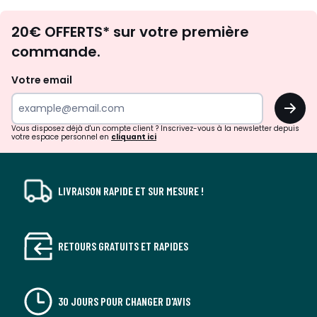
Envie
20€ OFFERTS* sur votre première
d'inspirations
commande.
et
de
Votre email
surprises?
OK
!
Vous disposez déjà d'un compte client ? Inscrivez-vous à la newsletter depuis
votre espace personnel en
cliquant ici
LIVRAISON RAPIDE ET SUR MESURE !
RETOURS GRATUITS ET RAPIDES
30 JOURS POUR CHANGER D'AVIS