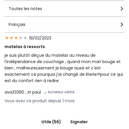
• Pieds : H12 cm
Toutes les notes
Français
•
FABRIQUÉ EN FRANCE.
•
FABRICATION À LA DEMANDE.
En ne produisant que
19/02/2023
l’article commandé, les ressources sont préservées. Pas de
surproduction, pas de matières premières utilisées
matelas à ressorts
inutilement.
je suis plutôt déçue du matelas au niveau de
l'indépendance de couchage , quand mon mari bouge et
bien , malheureusement je bouge aussi et c'est
exactement ce pourquoi j'ai changé de literie!!!pour ce qui
est du confort rien à redire
Couleurs
Ecru, Gris Chiné
Tailles
90 x 190 cm, 90 x 200 cm, 140 x 190 cm, 140 x 200
ava33390
, st paul
Acheteur vérifié
cm, 160 x 200 cm, 180 x 200 cm
Vous avez ce produit depuis 1 mois
Utile (56)
Signaler