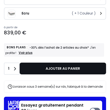
Ecru
( +
1
Couleur )
à partir de
839,00 €
BONS PLANS :
-30% dès l’achat de 2 articles au choix*
J'en
BONS
Voir plus
profite !
PLANS
:
-30%
Quantité
1
AJOUTER AU PANIER
dès
l’achat
de
2
articles
Livraison sous 3 semaine(s) sur rdv, fabriqué à la demande
au
choix*
J'en
profite
Essayez gratuitement pendant
!