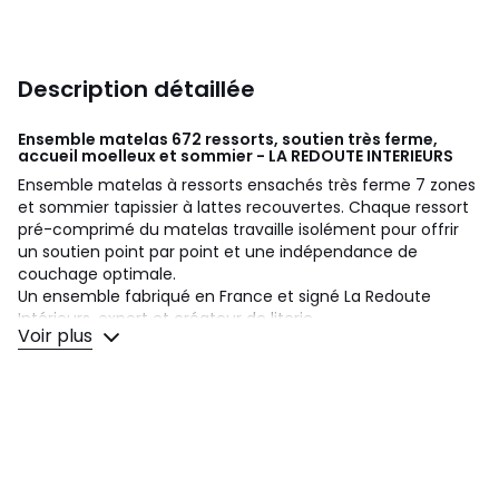
Description détaillée
Ensemble matelas 672 ressorts, soutien très ferme,
accueil moelleux et sommier - LA REDOUTE INTERIEURS
Ensemble matelas à ressorts ensachés très ferme 7 zones
et sommier tapissier à lattes recouvertes. Chaque ressort
pré-comprimé du matelas travaille isolément pour offrir
un soutien point par point et une indépendance de
couchage optimale.
Un ensemble fabriqué en France et signé La Redoute
Intérieurs, expert et créateur de literie.
Voir plus
MATELAS
• Confort d'accueil : moelleux
• Fermeté : très ferme
• Type de matelas : ressorts ensachés, 7 zones de confort
différenciées
• Le + : bonne aération, indépendance de couchage
Bien choisir sa literie ? Consultez notre guide au bas de