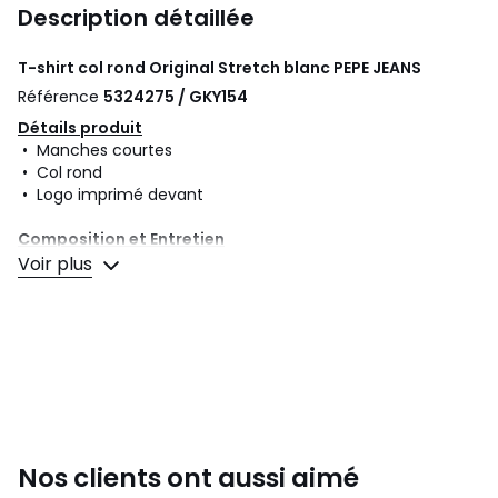
Description détaillée
T-shirt col rond Original Stretch blanc
PEPE JEANS
Référence
5324275 / GKY154
Détails produit
• Manches courtes
• Col rond
• Logo imprimé devant
Composition et Entretien
• 95% coton, 5% élasthanne
Voir plus
• Pour l'entretien, merci de vous référer aux indications
figurant sur l'étiquette du produit
Couleurs
Blanc
Tailles
XS, S, M, L, XL, XXL
Nos clients ont aussi aimé