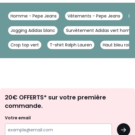
Homme - Pepe Jeans
Vêtements - Pepe Jeans
T
Jogging Adidas blanc
Survêtement Adidas vert homm
Crop top vert
T-shirt Ralph Lauren
Haut bleu roi
Envie
20€ OFFERTS* sur votre première
d'inspirations
commande.
et
de
Votre email
surprises?
OK
!