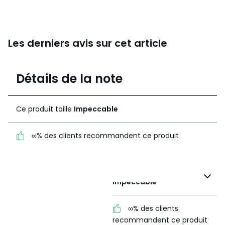
Les derniers avis sur cet article
5
Détails de la note
5 avis
de moyenne
obtenue sur
Ce produit taille
Impeccable
l'ensemble des
pays
∞% des clients recommandent ce produit
Avis 100% certifiés,
La Redoute s'engage
Ce produit taille
Impeccable
∞% des clients
recommandent ce produit