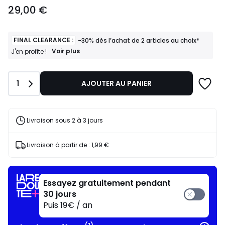
29,00
29,00 €
€.
FINAL CLEARANCE :
-30% dès l’achat de 2 articles au choix*
FINAL
Voir plus
J'en profite !
CLEARANCE
:
-30%
Quantité
1
AJOUTER AU PANIER
dès
l’achat
de
2
articles
Livraison sous 2 à 3 jours
au
choix*
J'en
Livraison à partir de :
1,99 €
profite
!
Essayez gratuitement pendant
30 jours
Puis 19€ / an