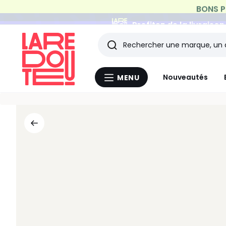
Profitez de la livraiso
Rechercher
Les
Nouveautés
MENU
Menu
derniers
La
Redoute
articles
consultés