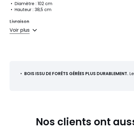
• Diamètre : 102 cm
• Hauteur : 38,5 cm
Livraison
Ce produit est vendu monté. Il sera livré chez vous, sur re
Voir plus
vérifier que les ouvertures (portes, escaliers, ascenseurs)
colis lors de la livraison.
Dimensions et poids des colis
2 colis
• L111 x H45 x P111 cm, 48,5 kg • L110 x H7 x P110 cm, 22 kg
•
BOIS ISSU DE FORÊTS GÉRÉES PLUS DURABLEMENT.
Le
Couleurs
Noyer
Tailles
Taille unique
Téléchargements
Plan(s) de montage
Nos clients ont aus