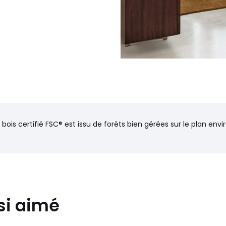
ndez-vous.
Attention !
Veuillez
 permettront le passage du
 bois certifié FSC® est issu de forêts bien gérées sur le plan en
si aimé