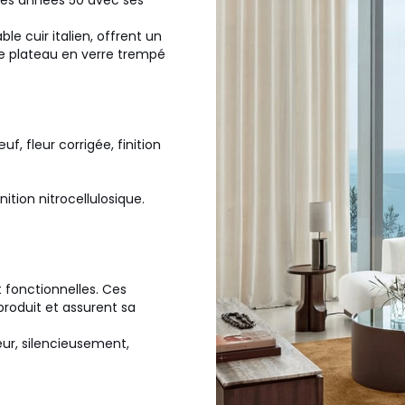
des années 50 avec ses
le cuir italien, offrent un
ge plateau en verre trempé
.
f, fleur corrigée, finition
ition nitrocellulosique.
t fonctionnelles. Ces
produit et assurent sa
ur, silencieusement,