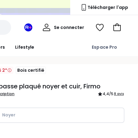
n
Télécharger l'app
Mon
Se connecter
Mon
Voir
Aller
compte
espace
ma
au
La
wishlist
panier
ers
Lifestyle
Espace Pro
Redoute
+
S 2*
Bois certifié
basse plaqué noyer et cuir, Firmo
scription
4,4
/5
8 avis
Noyer
ité