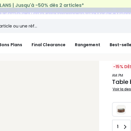
n à domicile offerte*
sur tous vos achats Mode & Maiso
Bons Plans
Final Clearance
Rangement
Best-sell
-15% DÈ
AM.PM
Table 
Voir la de
Quant
1