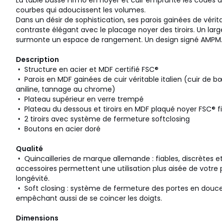
La table basse Firmo en noyer et cuir emprunte les codes 
courbes qui adoucissent les volumes.
Dans un désir de sophistication, ses parois gainées de véritab
contraste élégant avec le placage noyer des tiroirs. Un lar
surmonte un espace de rangement. Un design signé AMPM
Description
• Structure en acier et MDF certifié FSC®
• Parois en MDF gainées de cuir véritable italien (cuir de bœu
aniline, tannage au chrome)
• Plateau supérieur en verre trempé
• Plateau du dessous et tiroirs en MDF plaqué noyer FSC® fin
• 2 tiroirs avec système de fermeture softclosing
• Boutons en acier doré
Qualité
• Quincailleries de marque allemande : fiables, discrètes e
accessoires permettent une utilisation plus aisée de votre 
longévité.
• Soft closing : système de fermeture des portes en douce
empêchant aussi de se coincer les doigts.
Dimensions