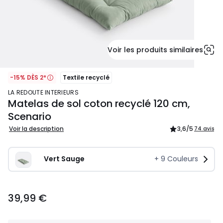
Voir les produits similaires
-15% DÈS 2*
Textile recyclé
LA REDOUTE INTERIEURS
Matelas de sol coton recyclé 120 cm,
Scenario
Voir la description
3,6
/5
74 avis
Vert Sauge
+
9
Couleurs
39,99
39,99 €
€.