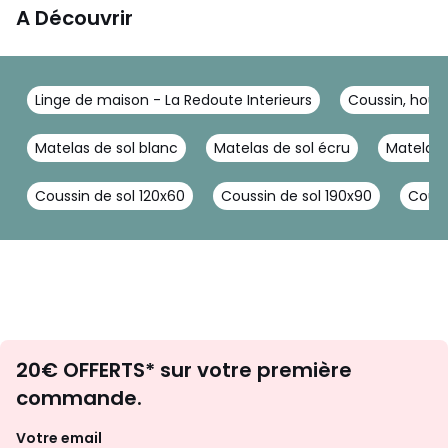
A Découvrir
Linge de maison - La Redoute Interieurs
Coussin, houss
Matelas de sol blanc
Matelas de sol écru
Matelas d
Coussin de sol 120x60
Coussin de sol 190x90
Couss
Envie
20€ OFFERTS* sur votre première
d'inspirations
commande.
et
de
Votre email