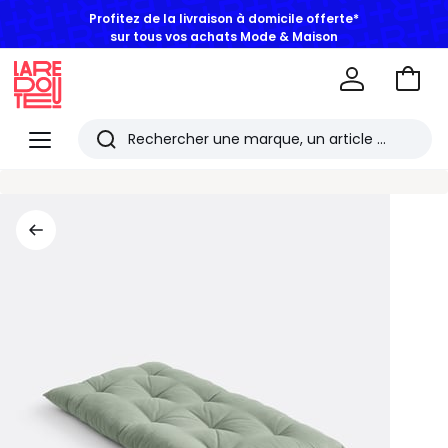
Profitez de la livraison à domicile offerte*
sur tous vos achats Mode & Maison
Aller
au
La
panie
Redoute
Menu
Rechercher
Les
derniers
articles
consultés