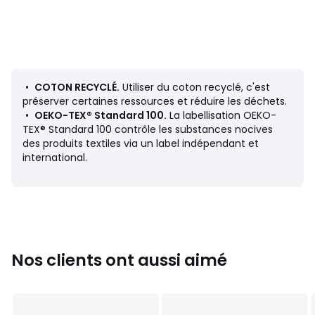
vous de jouer !
Description
• Enveloppe 100% coton
• Coton recyclé
• Capitonné
•
COTON RECYCLÉ.
Utiliser du coton recyclé, c'est
• Garnissage 100% coton recyclé
préserver certaines ressources et réduire les déchets.
•
OEKO-TEX® Standard 100.
La labellisation OEKO-
Dimensions
TEX® Standard 100 contrôle les substances nocives
• 120 x 60 cm
des produits textiles via un label indépendant et
• Épaisseur 7 cm
international.
Fiche produit relative aux qualités et caractéristiques
environnementales
• Produit comportant 100% de matières recyclées.
• Origine de fabrication (tissage, teinture, confection) :
Nos clients ont aussi aimé
Inde
Couleurs
Vert Sauge, Terre De Sienne, Bleu De Prusse,
Gris Foncé, Jaune Ocre, Naturel, Blanc Écru, Kaki, Nude,