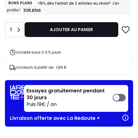
BONS PLANS :
-15% dès l’achat de 2 articles au choix*
J'en
BONS
Voir plus
profite !
PLANS
:
-15%
Quantité
1
AJOUTER AU PANIER
dès
l’achat
de
2
articles
Livrable sous 3 à 5 jours.
au
choix*
J'en
Livraison à partir de :
1,99 €
profite
!
Essayez gratuitement pendant
30 jours
Puis 19€ / an
Livraison offerte avec La Redoute +