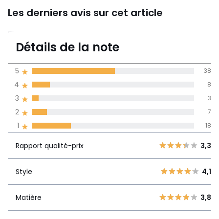
Les derniers avis sur cet article
3,6
Détails de la note
74 avis
de moyenne
5
38
obtenue sur
4
8
l'ensemble des
pays
3
3
2
7
Avis 100% certifiés,
1
18
La Redoute s'engage
Rapport
5
38
3,3
Rapport qualité-prix
3,3
qualité-prix
4
8
3
3
Style
4,1
Style
4,1
2
7
1
18
Matière
3,8
Matière
3,8
61% des clients