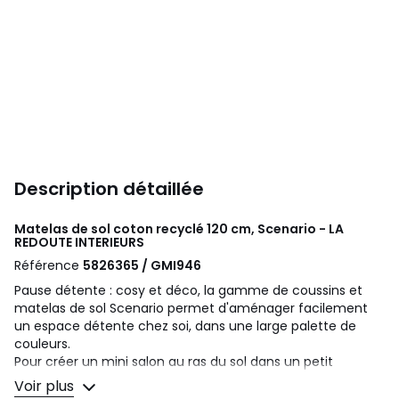
Description détaillée
Matelas de sol coton recyclé 120 cm, Scenario - LA
REDOUTE INTERIEURS
Référence
5826365 / GMI946
Pause détente : cosy et déco, la gamme de coussins et
matelas de sol Scenario permet d'aménager facilement
un espace détente chez soi, dans une large palette de
couleurs.
Pour créer un mini salon au ras du sol dans un petit
espace, un coin détente dans une chambre d'enfant ou
Voir plus
d'ado, un salon encore plus convivial ou un coin lecture... à