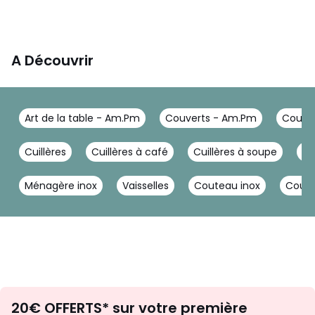
A Découvrir
Art de la table - Am.Pm
Couverts - Am.Pm
Couve
Cuillères
Cuillères à café
Cuillères à soupe
Cu
Ménagère inox
Vaisselles
Couteau inox
Coute
Envie
20€ OFFERTS* sur votre première
d'inspirations