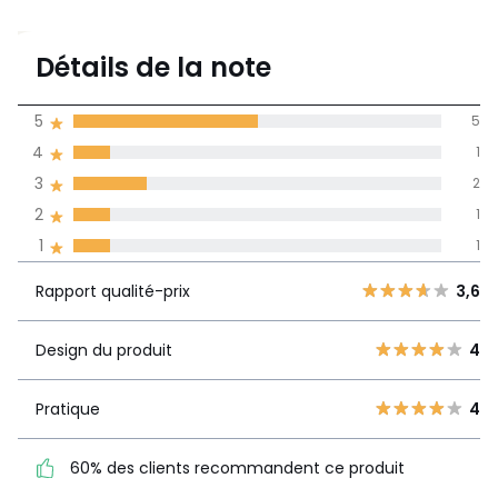
3,8
Détails de la note
10 avis
de moyenne
5
5
obtenue sur
4
1
l'ensemble des
pays
3
2
2
1
Avis 100% certifiés,
1
1
La Redoute s'engage
Rapport
5
5
3,6
Rapport qualité-prix
3,6
qualité-prix
4
1
3
2
Design du produit
4
Design du
4
2
1
produit
1
1
Pratique
4
Pratique
4
60% des clients recommandent ce produit
60% des clients