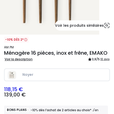
Voir les produits similaires
-10% DÈS 2*
AM.PM
Ménagère 16 pièces, inox et frêne, EMAKO
Voir la description
3,8
/5
10 avis
Noyer
118,15 €
139,00
139,00 €
€
souscrivez
à
notre
BONS PLANS :
-10% dès l’achat de 2 articles au choix*
J'en