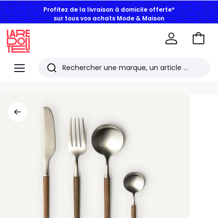
Profitez de la livraison à domicile offerte*
sur tous vos achats Mode & Maison
Aller
au
La
panie
Redoute
Menu
Rechercher
Les
derniers
articles
consultés