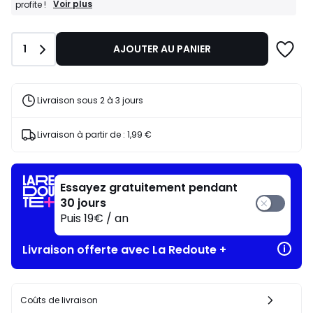
programme
BONS
Voir plus
profite !
PLANS
pour
:
payer
-10%
à
Quantité
1
AJOUTER AU PANIER
dès
la
l’achat
place
de
118,15
2
articles
€.
Livraison sous 2 à 3 jours
au
choix*
J'en
Livraison à partir de :
1,99 €
profite
!
Essayez gratuitement pendant
30 jours
Puis 19€ / an
Livraison offerte avec La Redoute +
Coûts de livraison