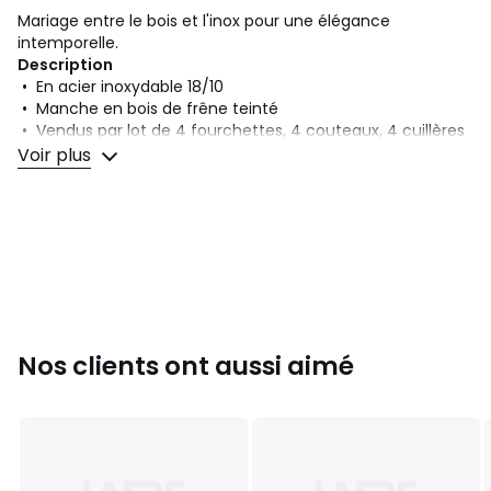
Mariage entre le bois et l'inox pour une élégance
intemporelle.
Description
• En acier inoxydable 18/10
• Manche en bois de frêne teinté
• Vendus par lot de 4 fourchettes, 4 couteaux, 4 cuillères
à soupe, 4 cuillères à café
Voir plus
Dimensions
• Fourchette : L21,6 cm
• Couteau : L23,5 cm
• Cuillère à soupe : L20,8 cm
• Cuillère à café : L13,3 cm
Entretien
• Non compatibles lave-vaisselle
Nos clients ont aussi aimé
• Non compatibles micro-ondes
Couleurs
Noyer
Tailles
Taille unique