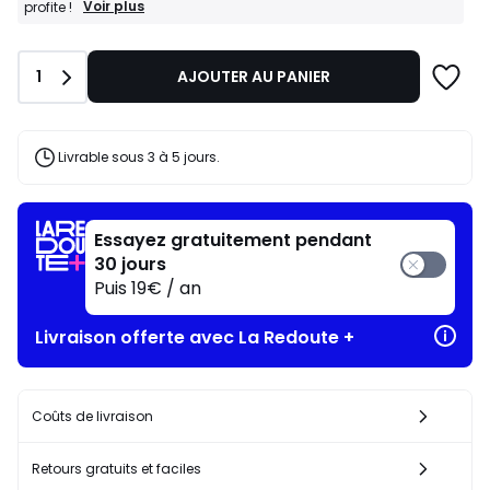
BONS
Voir plus
profite !
PLANS
:
-35%
Quantité
1
AJOUTER AU PANIER
dès
l’achat
de
2
articles
Livrable sous 3 à 5 jours.
au
choix*
J'en
profite
Essayez gratuitement pendant
!
30 jours
Puis 19€ / an
Livraison offerte avec La Redoute +
Coûts de livraison
Retours gratuits et faciles