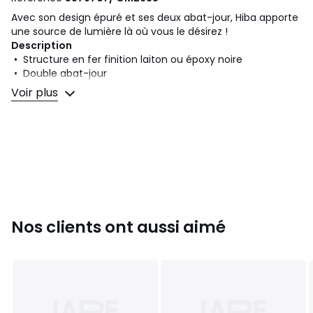
Avec son design épuré et ses deux abat-jour, Hiba apporte
une source de lumière là où vous le désirez !
Description
• Structure en fer finition laiton ou époxy noire
• Double abat-jour
• Abat-jour orientables en fer finition laiton ou époxy noire
Voir plus
• Douille E14 pour ampoule LED de 4W max (non fournie)
Dimensions
• Longueur max hors tout : 38,5 cm
• Abat-jour : Ø15,5 x H16 cm
• Platine : Ø12 cm
Dimensions et poids des colis
1 colis
• L34 x H28 x P31 cm, 1,2 kg
Nos clients ont aussi aimé
Couleurs
Laiton
Tailles
Taille unique
Téléchargements