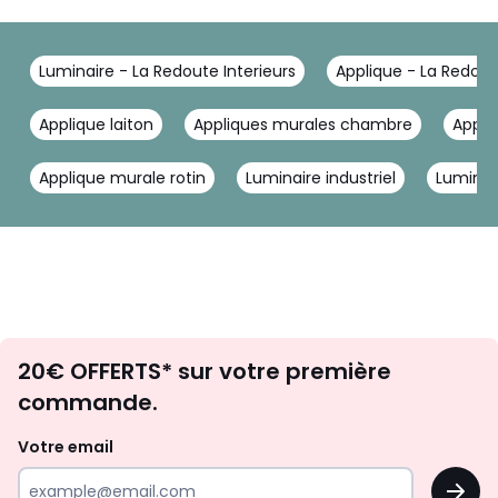
Luminaire - La Redoute Interieurs
Applique - La Redout
Applique laiton
Appliques murales chambre
Appli
Applique murale rotin
Luminaire industriel
Luminai
Envie
20€ OFFERTS* sur votre première
d'inspirations
commande.
et
de
Votre email
surprises?
OK