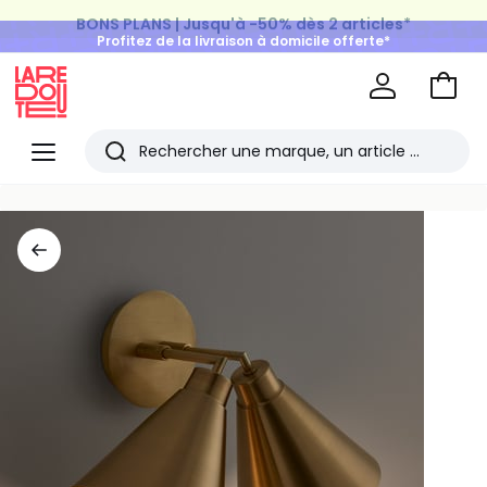
BONS PLANS | Jusqu'à -50% dès 2 articles*
Profitez de la livraison à domicile offerte*
sur tous vos achats Mode & Maison
Aller
au
La
panie
Redoute
Menu
Rechercher
Les
derniers
articles
consultés