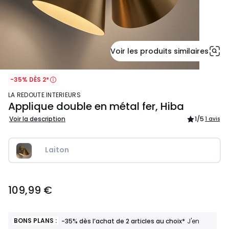
Voir les produits similaires
-35% DÈS 2*
LA REDOUTE INTERIEURS
Applique double en métal fer, Hiba
Voir la description
1
/5
1 avis
Laiton
109,99
109,99 €
€.
BONS PLANS :
-35% dès l’achat de 2 articles au choix*
J'en