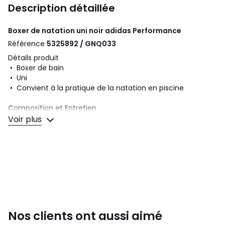
Description détaillée
Boxer de natation uni noir
adidas Performance
Référence
5325892 / GNQ033
Détails produit
• Boxer de bain
• Uni
• Convient à la pratique de la natation en piscine
Composition et Entretien
• 78% polyamide, 22% élasthanne
Voir plus
• Pour l'entretien, merci de vous référer aux indications
figurant sur l'étiquette du produit
Couleurs
Noir
Tailles
XS, S, M, L, XL
Nos clients ont aussi aimé