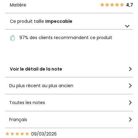
1
0
Matière
4,7
Matière
4,7
Ce produit taille
Impeccable
Ce produit taille
Impeccable
97% des clients recommandent ce produit
97% des clients
recommandent ce produit
Voir le détail de la note
Du plus récent au plus ancien
Toutes les notes
Français
09/03/2026