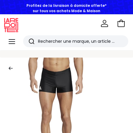
Profitez de la livraison à domicile offerte*
sur tous vos achats Mode & Maison
Aller
au
La
panie
Redoute
Menu
Rechercher
Les
derniers
articles
consultés