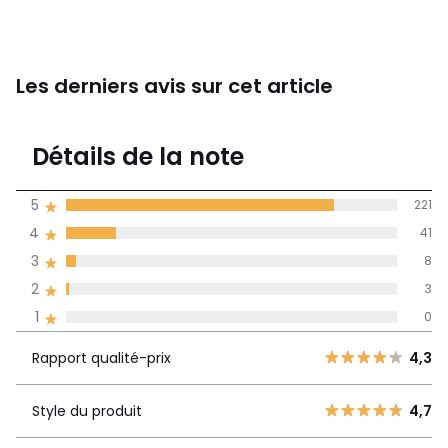
Les derniers avis sur cet article
4,8
Détails de la note
273 avis
de moyenne
5
221
obtenue sur
4
41
l'ensemble des
pays
3
8
2
3
Avis 100% certifiés,
1
0
La Redoute s'engage
Rapport
5
221
4,3
Rapport qualité-prix
4,3
qualité-prix
4
41
3
8
Style du produit
4,7
Style du
4,7
2
3
produit