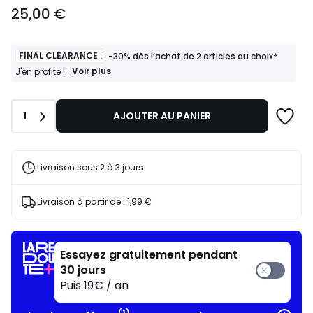
25,00
25,00 €
€.
FINAL CLEARANCE :
-30% dès l’achat de 2 articles au choix*
FINAL
Voir plus
J'en profite !
CLEARANCE
:
-30%
Quantité
1
AJOUTER AU PANIER
dès
l’achat
de
2
articles
Livraison sous 2 à 3 jours
au
choix*
J'en
Livraison à partir de :
1,99 €
profite
!
Essayez gratuitement pendant
30 jours
Puis 19€ / an