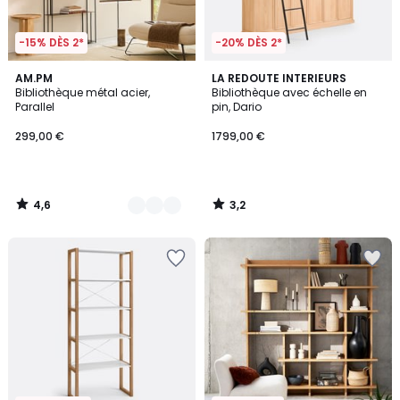
-15% DÈS 2*
-20% DÈS 2*
4,6
3,2
2
AM.PM
LA REDOUTE INTERIEURS
/ 5
/ 5
Bibliothèque métal acier,
Bibliothèque avec échelle en
Couleurs
Parallel
pin, Dario
299,00 €
1799,00 €
4,6
3,2
/
/
5
5