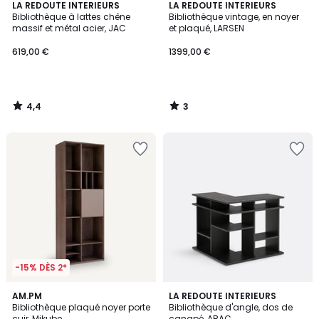
4,4
3
LA REDOUTE INTERIEURS
LA REDOUTE INTERIEURS
/ 5
/
Bibliothèque à lattes chêne
Bibliothèque vintage, en noyer
5
massif et métal acier, JAC
et plaqué, LARSEN
619,00 €
1399,00 €
4,4
3
/
/
5
5
-15% DÈS 2*
5
3
AM.PM
LA REDOUTE INTERIEURS
/
/
Bibliothèque plaqué noyer porte
Bibliothèque d'angle, dos de
5
5
cuir, Mikube
canapé, ABAC