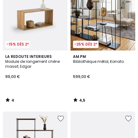
-15% DÈS 2*
-25% DÈS 2*
4
4,5
LA REDOUTE INTERIEURS
AM.PM
/
/ 5
Module de rangement chêne
Bibliothèque métal, Kanato
5
massif, Edgar
99,00 €
599,00 €
4
4,5
/
/
5
5