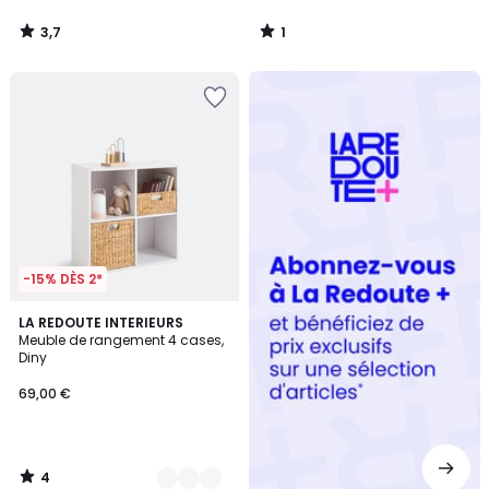
3,7
1
/
/
5
5
Redoute
+
-15% DÈS 2*
4
2
LA REDOUTE INTERIEURS
/
Meuble de rangement 4 cases,
Couleurs
5
Diny
69,00 €
4
/