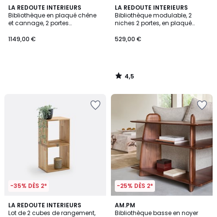
4,5
LA REDOUTE INTERIEURS
LA REDOUTE INTERIEURS
/ 5
Bibliothèque en plaqué chêne
Bibliothèque modulable, 2
et cannage, 2 portes
niches 2 portes, en plaqué
coulissantes, 10 niches, ESMEE
chêne, VOLGA
1149,00 €
529,00 €
4,5
/
5
-35% DÈS 2*
-25% DÈS 2*
4,5
5
LA REDOUTE INTERIEURS
AM.PM
/ 5
/
Lot de 2 cubes de rangement,
Bibliothèque basse en noyer