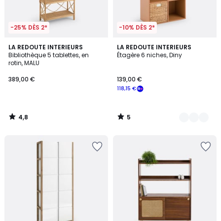
-25% DÈS 2*
-10% DÈS 2*
4,8
5
LA REDOUTE INTERIEURS
2
LA REDOUTE INTERIEURS
/ 5
/
Bibliothèque 5 tablettes, en
Étagère 6 niches, Diny
Couleurs
5
rotin, MALU
389,00 €
139,00 €
118,15 €
4,8
5
/
/
5
5