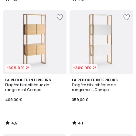
/
/
5
5
-30% DÈS 2*
-30% DÈS 2*
4,5
4,1
LA REDOUTE INTERIEURS
LA REDOUTE INTERIEURS
/ 5
/ 5
Etagère bibliothèque de
Étagère bibliothèque de
rangement Compo
rangement, Compo
409,00 €
359,00 €
4,5
4,1
/
/
5
5