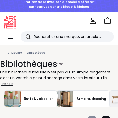
BONS PLANS | Jusqu'à -50% dès 2 articles*
Aller
au
La
panie
Redoute
Menu
Rechercher
Les
...
derniers
Meuble
Bibliothèque
Bibliothèques
articles
129
consultés
Une bibliothèque meuble n’est pas qu’un simple rangement :
c’est un véritable point d’ancrage dans votre intérieur. Elle
permet d’organiser vos livres, d’exposer vos objets préférés et
Lire plus
d’apporter une touche d’équilibre à chaque pièce. Chez La
Redoute, nous vous aidons à trouver le modèle qui correspond
Buffet, vaisselier
Armoire, dressing
à votre rythme de vie, à la fois pratique, confortable à vivre et
harmonieux à regarder. Que vous choisissiez une version en
bois clair, un modèle en chêne massif ou une bibliothèque au