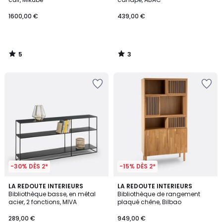
1600,00 €
439,00 €
5
3
/
/
5
5
-30% DÈS 2*
-15% DÈS 2*
4,8
4,5
LA REDOUTE INTERIEURS
LA REDOUTE INTERIEURS
/ 5
/ 5
Bibliothèque basse, en métal
Bibliothèque de rangement
acier, 2 fonctions, MIVA
plaqué chêne, Bilbao
289,00 €
949,00 €