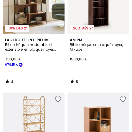
-10% DÈS 2*
-20% DÈS 2*
4
5
LA REDOUTE INTERIEURS
AM.PM
/
/
Bibliothèque modulable et
Bibliothèque en plaqué noyer,
5
5
extensible, en plaqué noyer,
Mikube
VOLGA
799,00 €
1500,00 €
679,15 €
4
5
/
/
5
5