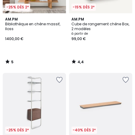
-25% DÈS 2*
-15% DÈS 2*
5
4,4
AM.PM
AM.PM
/
/ 5
Bibliothèque en chêne massif,
Cube de rangement chêne Box,
5
Iloss
2 modèles
à partir de
1400,00 €
99,00 €
5
4,4
/
/
5
5
-25% DÈS 2*
-40% DÈS 2*