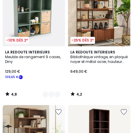
-10% DÈS 2*
-25% DÈS 2*
4,8
4,2
2
LA REDOUTE INTERIEURS
LA REDOUTE INTERIEURS
/ 5
/ 5
Meuble de rangement 9 cases,
Bibliothèque vintage, en plaqué
Couleurs
Diny
noyer et métal acier, hauteur
190 cm, WATFORD
129,00 €
649,00 €
109,65 €
4,8
4,2
/
/
5
5