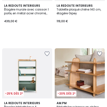
LA REDOUTE INTERIEURS
LA REDOUTE INTERIEURS
Étagère murale avec caisson 1
Tablette plaqué chêne 140 cm,
porte, en métal acier chromé,
étagère Gipey
GIORGIO
439,00 €
119,00 €
-25% DÈS 2*
-20% DÈS 2*
5
5
LA REDOUTE INTERIEURS
AM.PM
/
/
Étagère bibliothèque 4
Bibliothèque basse en chêne