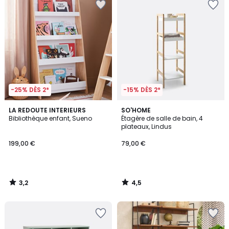
-25% DÈS 2*
-15% DÈS 2*
3,2
4,5
LA REDOUTE INTERIEURS
SO'HOME
/ 5
/ 5
Bibliothèque enfant, Sueno
Étagère de salle de bain, 4
plateaux, Lindus
199,00 €
79,00 €
3,2
4,5
/
/
5
5