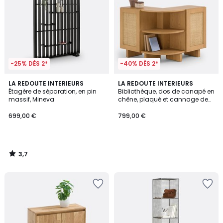
-25% DÈS 2*
-40% DÈS 2*
3,7
LA REDOUTE INTERIEURS
LA REDOUTE INTERIEURS
/ 5
Étagère de séparation, en pin
Bibliothèque, dos de canapé en
massif, Mineva
chêne, plaqué et cannage de
rotin, ARTY
699,00 €
799,00 €
3,7
/
5