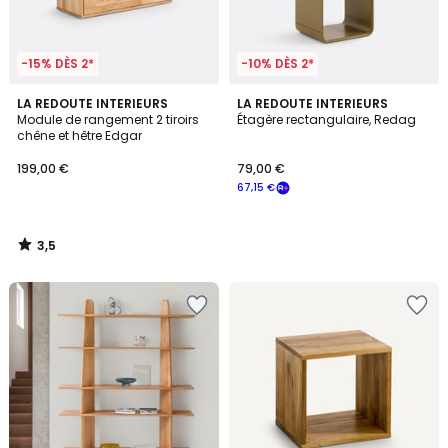
-15% DÈS 2*
-10% DÈS 2*
3,5
LA REDOUTE INTERIEURS
LA REDOUTE INTERIEURS
/ 5
Module de rangement 2 tiroirs
Étagère rectangulaire, Redag
chêne et hêtre Edgar
199,00 €
79,00 €
67,15 €
3,5
/
5