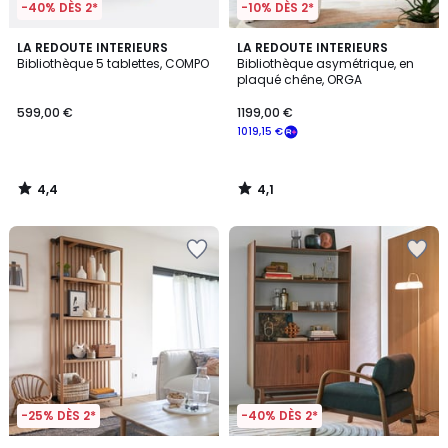
-40% DÈS 2*
-10% DÈS 2*
4,4
4,1
LA REDOUTE INTERIEURS
LA REDOUTE INTERIEURS
/ 5
/ 5
Bibliothèque 5 tablettes, COMPO
Bibliothèque asymétrique, en
plaqué chêne, ORGA
599,00 €
1199,00 €
1019,15 €
4,4
4,1
/
/
5
5
-25% DÈS 2*
-40% DÈS 2*