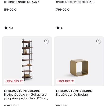
5
en chêne massif, EDGAR
massif, petit modèle, ILOSS
159,00 €
799,00 €
4,5
5
/
/
5
5
-25% DÈS 2*
-10% DÈS 2*
5
LA REDOUTE INTERIEURS
LA REDOUTE INTERIEURS
/
Bibliothèque, en métal acier et
Étagère carrée, Redag
5
plaqué noyer, hauteur 220 cm,
WATFORD