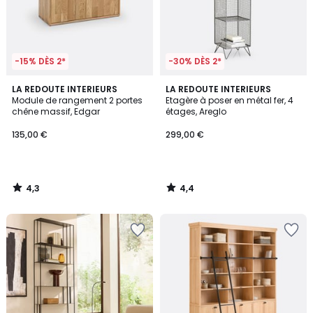
-15% DÈS 2*
-30% DÈS 2*
4,3
4,4
LA REDOUTE INTERIEURS
LA REDOUTE INTERIEURS
/ 5
/ 5
Module de rangement 2 portes
Etagère à poser en métal fer, 4
chêne massif, Edgar
étages, Areglo
135,00 €
299,00 €
4,3
4,4
/
/
5
5