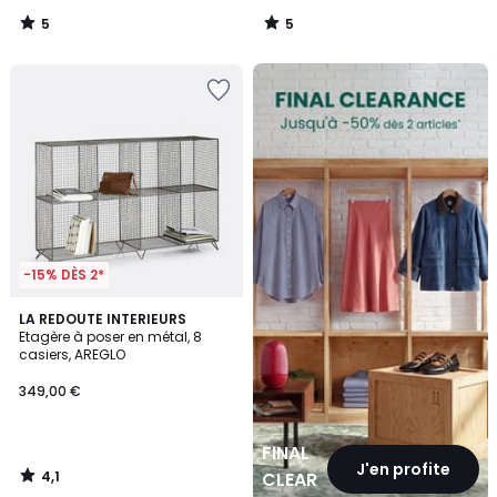
5
5
/
/
5
5
FINAL
CLEARANCE
-15% DÈS 2*
4,1
LA REDOUTE INTERIEURS
/ 5
Etagère à poser en métal, 8
casiers, AREGLO
349,00 €
FINAL
J'en profite
4,1
CLEARANCE
/