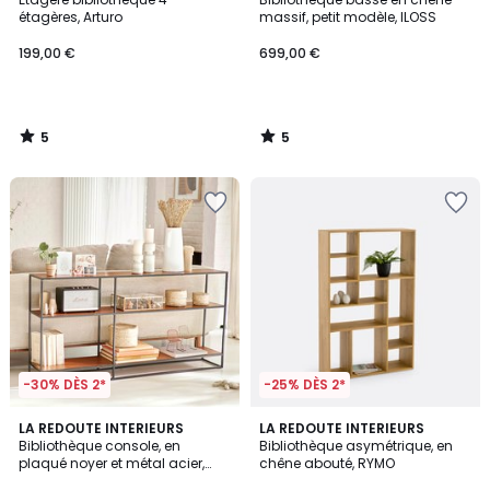
5
5
étagères, Arturo
massif, petit modèle, ILOSS
199,00 €
699,00 €
5
5
/
/
5
5
-30% DÈS 2*
-25% DÈS 2*
4,9
4,6
LA REDOUTE INTERIEURS
LA REDOUTE INTERIEURS
/ 5
/ 5
Bibliothèque console, en
Bibliothèque asymétrique, en
plaqué noyer et métal acier,
chêne abouté, RYMO
WATFORD