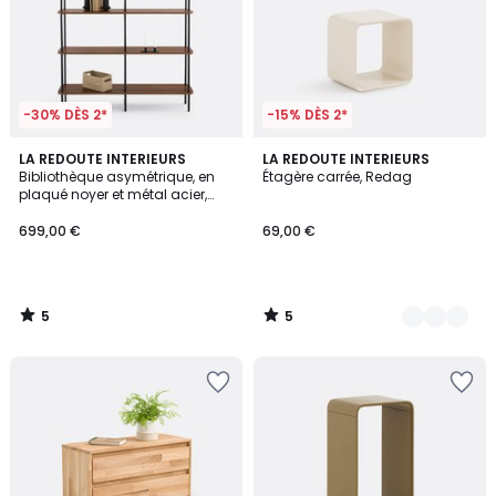
-30% DÈS 2*
-15% DÈS 2*
5
5
LA REDOUTE INTERIEURS
2
LA REDOUTE INTERIEURS
/
/
Bibliothèque asymétrique, en
Étagère carrée, Redag
Couleurs
5
5
plaqué noyer et métal acier,
KERRIE
699,00 €
69,00 €
5
5
/
/
5
5