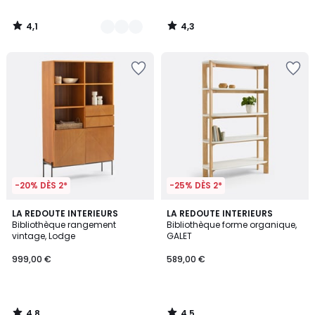
4,1
4,3
/
/
5
5
-20% DÈS 2*
-25% DÈS 2*
4,8
4,5
LA REDOUTE INTERIEURS
LA REDOUTE INTERIEURS
/ 5
/ 5
Bibliothèque rangement
Bibliothèque forme organique,
vintage, Lodge
GALET
999,00 €
589,00 €
4,8
4,5