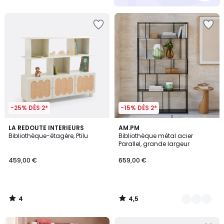
5
-25% DÈS 2*
-15% DÈS 2*
4
4,5
LA REDOUTE INTERIEURS
2
AM.PM
/
/ 5
Bibliothèque-étagère, Ptilu
Bibliothèque métal acier
Couleurs
5
Parallel, grande largeur
459,00 €
659,00 €
4
4,5
/
/
5
5