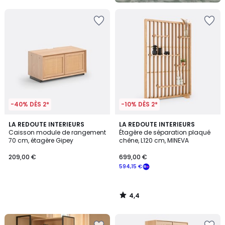
5
-40% DÈS 2*
-10% DÈS 2*
4,4
LA REDOUTE INTERIEURS
LA REDOUTE INTERIEURS
/ 5
Caisson module de rangement
Étagère de séparation plaqué
70 cm, étagère Gipey
chêne, L120 cm, MINEVA
209,00 €
699,00 €
594,15 €
4,4
/
5