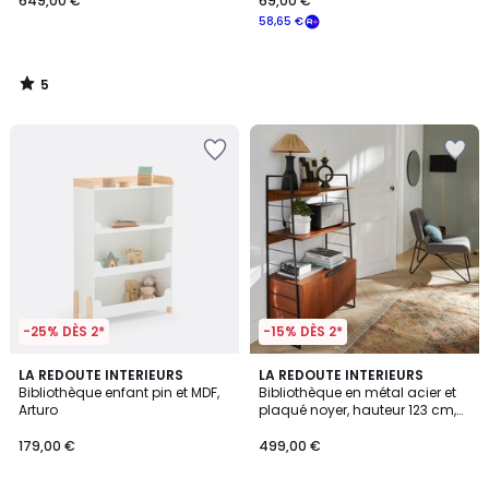
649,00 €
69,00 €
58,65 €
5
/
5
-25% DÈS 2*
-15% DÈS 2*
4,1
4,3
2
LA REDOUTE INTERIEURS
LA REDOUTE INTERIEURS
/ 5
/ 5
Bibliothèque enfant pin et MDF,
Bibliothèque en métal acier et
Couleurs
Arturo
plaqué noyer, hauteur 123 cm,
WATFORD
179,00 €
499,00 €