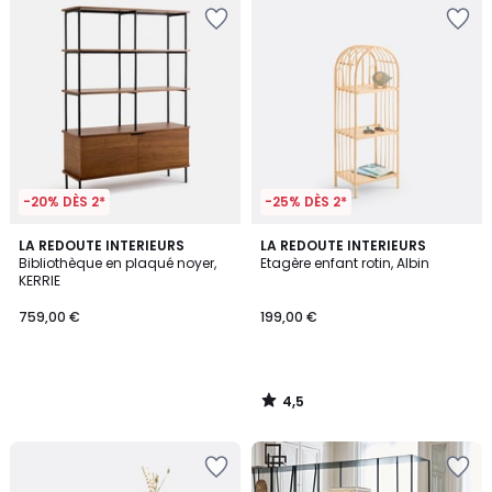
-20% DÈS 2*
-25% DÈS 2*
4,5
LA REDOUTE INTERIEURS
LA REDOUTE INTERIEURS
/ 5
Bibliothèque en plaqué noyer,
Etagère enfant rotin, Albin
KERRIE
759,00 €
199,00 €
4,5
/
5