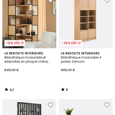
-15% DÈS 2*
-25% DÈS 2*
4,1
5
LA REDOUTE INTERIEURS
LA REDOUTE INTERIEURS
/ 5
/
Bibliothèque modulable et
Bibliothèque modulable 4
5
extensible, en plaqué chêne,
portes, Senssia
VOLGA
649,00 €
699,00 €
4,1
5
/
/
5
5