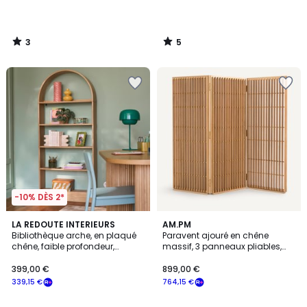
3
5
/
/
5
5
-10% DÈS 2*
5
5
LA REDOUTE INTERIEURS
AM.PM
/
/
Bibliothèque arche, en plaqué
Paravent ajouré en chêne
5
5
chêne, faible profondeur,
massif, 3 panneaux pliables,
MATHÉO
BYOBU
399,00 €
899,00 €
339,15 €
764,15 €