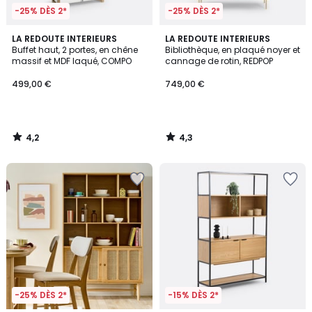
-25% DÈS 2*
-25% DÈS 2*
4,2
4,3
LA REDOUTE INTERIEURS
LA REDOUTE INTERIEURS
/ 5
/ 5
Buffet haut, 2 portes, en chêne
Bibliothèque, en plaqué noyer et
massif et MDF laqué, COMPO
cannage de rotin, REDPOP
499,00 €
749,00 €
4,2
4,3
/
/
5
5
-25% DÈS 2*
-15% DÈS 2*