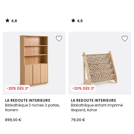
4,8
4,5
/
/
5
5
-20% DÈS 2*
-20% DÈS 2*
3,7
1
LA REDOUTE INTERIEURS
LA REDOUTE INTERIEURS
/ 5
/
Bibliothèque 3 niches 3 portes,
Bibliothèque enfant imprimé
5
Norrem
léopard, Azhar
899,00 €
79,00 €