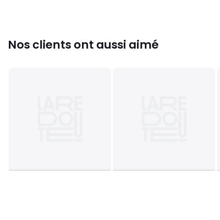
• Encombrement au mur : 76,3 x 76,3 cm
• Ce produit est vendu à monter soi-même.
Nos clients ont aussi aimé
Dimensions et poids des colis
1 colis
• L129 x H31 x P65 cm, 20,5 kg
Couleurs
Noir/teinté noyer
Tailles
Taille unique
Téléchargements
Plan(s) de montage