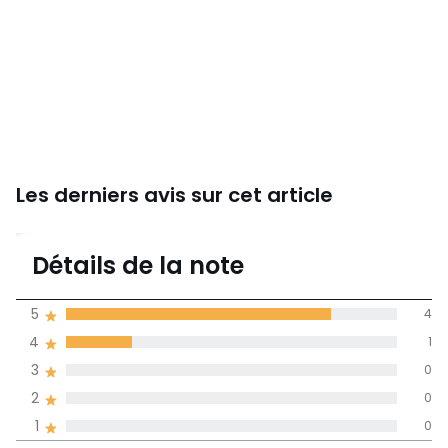
Les derniers avis sur cet article
4,8
Détails de la note
5 avis
de moyenne
5
4
obtenue sur
4
1
l'ensemble des
pays
3
0
2
0
Avis 100% certifiés,
1
0
La Redoute s'engage