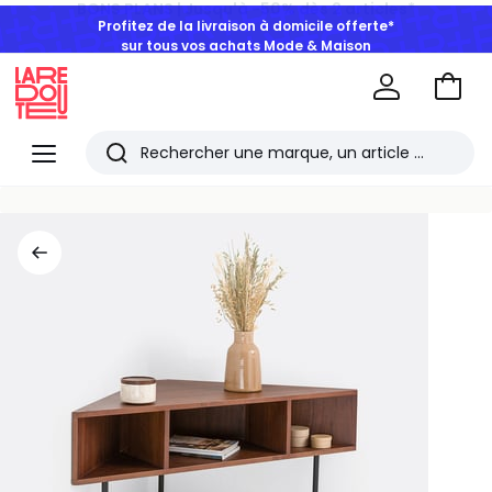
Profitez de la livraison à domicile offerte*
sur tous vos achats Mode & Maison
Aller
au
La
panie
Redoute
Menu
Rechercher
Les
derniers
articles
consultés