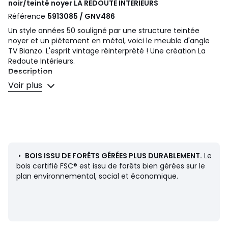
noir/teinté noyer
LA REDOUTE INTERIEURS
Référence
5913085 / GNV486
Un style années 50 souligné par une structure teintée
noyer et un piètement en métal, voici le meuble d'angle
TV Bianzo. L'esprit vintage réinterprété ! Une création La
Redoute Intérieurs.
Description
• Caisson en MDF plaqué noyer, finition vernis
Voir plus
nitrocellulosique
• Pieds droits en métal acier, finition époxy noir, patins de
protection en plastique noir
• 3 niches (1 grande niche pour lecteur + 2 petites niches)
• Trous passe-câble
• Pieds livrés à monter
• Pour écran plat jusqu’à 127 cm (50’’).
•
BOIS ISSU DE FORÊTS GÉRÉES PLUS DURABLEMENT.
Le
bois certifié FSC® est issu de forêts bien gérées sur le
Dimensions
plan environnemental, social et économique.
• Longueur : 120 cm
• Hauteur : 51,1 cm
• Profondeur : 55 cm
• Utiles de la grande niche : L50 x H20 x P30 cm
• Utiles de la petite niche : (2X) L31 x H20 x P27 cm