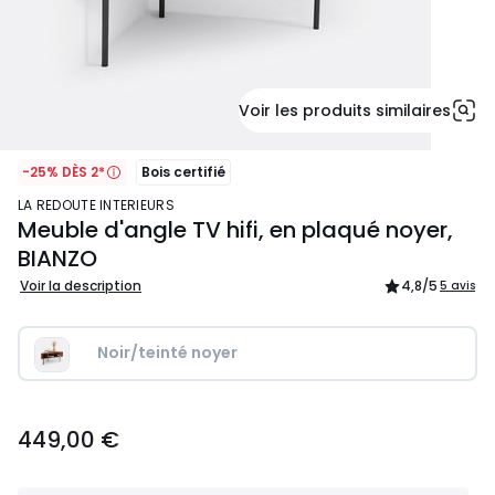
Voir les produits similaires
-25% DÈS 2*
Bois certifié
LA REDOUTE INTERIEURS
Meuble d'angle TV hifi, en plaqué noyer,
BIANZO
Voir la description
4,8
/5
5 avis
Noir/teinté noyer
449,00
449,00 €
€.