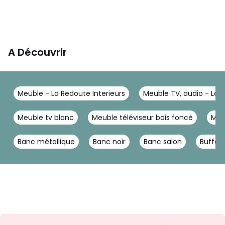
A Découvrir
Meuble - La Redoute Interieurs
Meuble TV, audio - La R
Meuble tv blanc
Meuble téléviseur bois foncé
Meu
Banc métallique
Banc noir
Banc salon
Buffet 
Envie