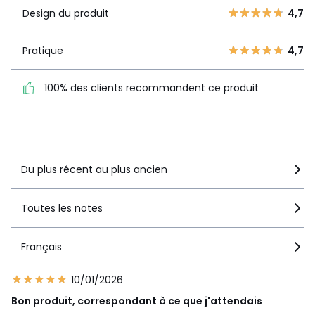
Design du
5
4
4,7
Design du produit
4,7
produit
4
1
3
0
Pratique
4,7
Pratique
4,7
2
0
100% des clients
1
0
100% des clients recommandent ce produit
recommandent ce produit
Voir le détail de la note
Du plus récent au plus ancien
Toutes les notes
Français
10/01/2026
Bon produit, correspondant à ce que j'attendais