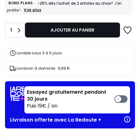
BONS PLANS :
-25% dès l’achat de 2 articles au choix*
J'en
BONS
Voir plus
profite !
PLANS
:
-25%
Quantité
1
AJOUTER AU PANIER
dès
l’achat
de
2
articles
Livrable sous 3 à 5 jours.
au
choix*
J'en
Livraison à domicile :
9,99 €
profite
!
Essayez gratuitement pendant
30 jours
Puis 19€ / an
Livraison offerte avec La Redoute +