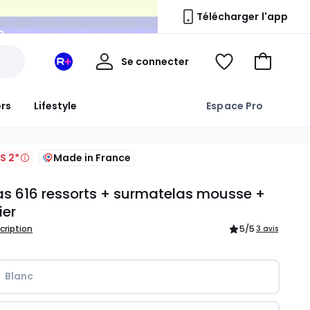
n
Télécharger l'app
Mon
Se connecter
Mon
Voir
Aller
compte
espace
ma
au
La
wishlist
panier
ers
Lifestyle
Espace Pro
Redoute
+
S 2*
Made in France
s 616 ressorts + surmatelas mousse +
er
scription
5
/5
3 avis
Blanc