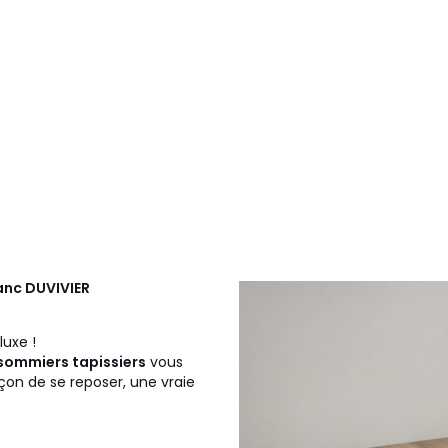
lanc
DUVIVIER
luxe !
sommiers tapissiers
vous
açon de se reposer, une vraie