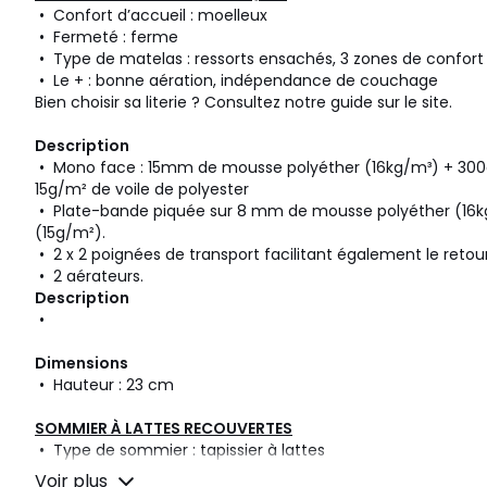
• Confort d’accueil : moelleux
• Fermeté : ferme
• Type de matelas : ressorts ensachés, 3 zones de confort
• Le + : bonne aération, indépendance de couchage
Bien choisir sa literie ? Consultez notre guide sur le site.
Description
• Mono face : 15mm de mousse polyéther (16kg/m³) + 300
15g/m² de voile de polyester
• Plate-bande piquée sur 8 mm de mousse polyéther (16kg
(15g/m²).
• 2 x 2 poignées de transport facilitant également le re
• 2 aérateurs.
Description
•
Dimensions
• Hauteur : 23 cm
SOMMIER À LATTES RECOUVERTES
• Type de sommier : tapissier à lattes
• Fermeté : médium
Voir plus