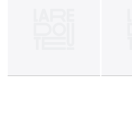
• fermeture à glissière assurant le parfait maintien en plac
Dimensions
• Hauteur : 5 cm
Qualité
• Garantie 5 ans
Couleurs
Blanc
Tailles
2 x 100 x 200 cm, 2 x 70 x 190 cm, 2 x 80 x 200 cm,