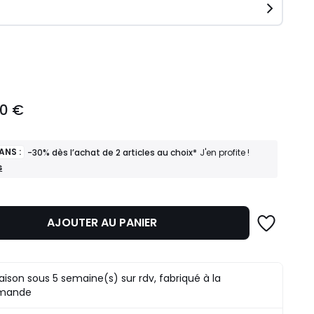
ité
00 €
ANS :
-30% dès l’achat de 2 articles au choix*
J'en profite !
s
AJOUTER AU PANIER
raison sous 5 semaine(s) sur rdv, fabriqué à la
mande