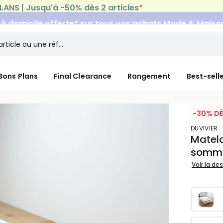
n à domicile offerte*
sur tous vos achats Mode & Maiso
Bons Plans
Final Clearance
Rangement
Best-sell
-30% DÈ
DUVIVIER
Matela
sommi
Voir la de