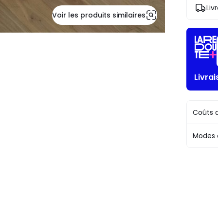
!
Liv
Voir les produits similaires
Livra
Coûts d
Modes 