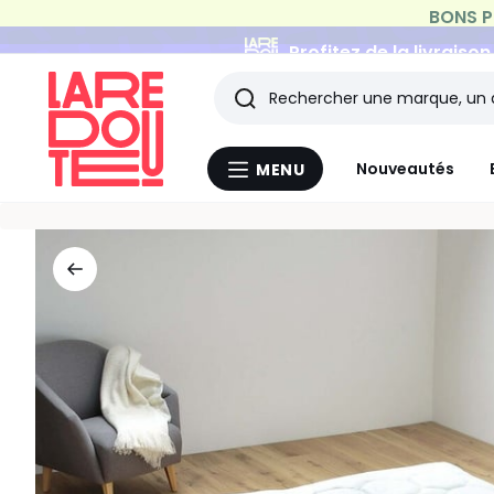
Profitez de la livraiso
Rechercher
Les
Nouveautés
MENU
Menu
derniers
La
Redoute
articles
consultés