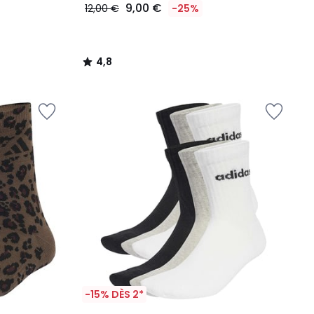
9,00 €
12,00 €
-25%
4,8
/
5
-15% DÈS 2*