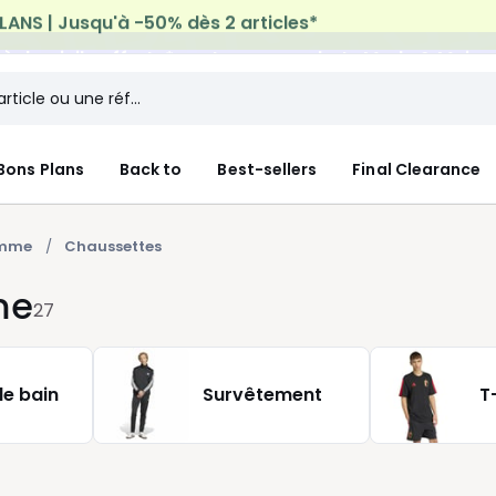
n à domicile offerte*
sur tous vos achats Mode & Maiso
Bons Plans
Back to
Best-sellers
Final Clearance
omme
Chaussettes
me
27
de bain
Survêtement
T