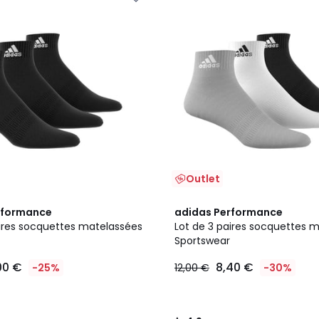
Outlet
4,9
rformance
adidas Performance
/ 5
aires socquettes matelassées
Lot de 3 paires socquettes 
Sportswear
00 €
8,40 €
-25%
12,00 €
-30%