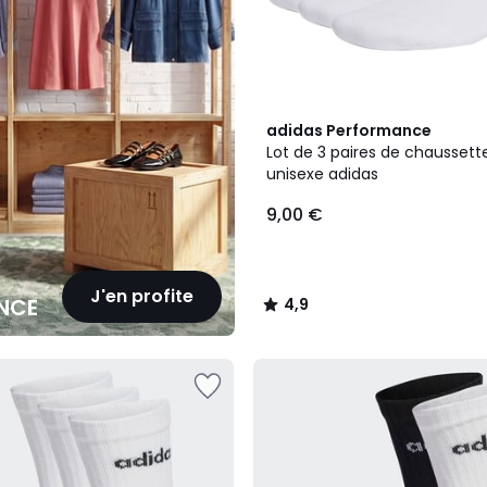
4,9
adidas Performance
/ 5
Lot de 3 paires de chaussett
unisexe adidas
9,00 €
J'en profite
NCE
4,9
/
5