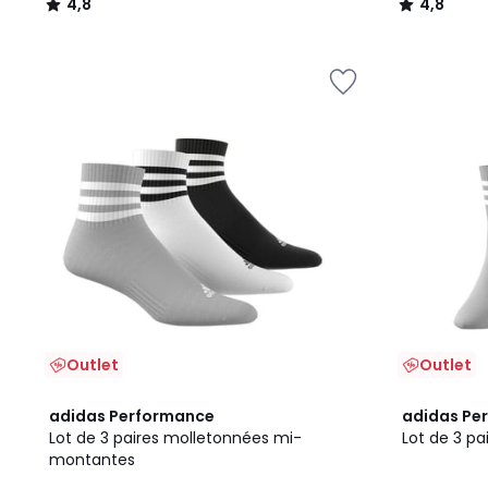
4,8
4,8
/
/
5
5
Outlet
Outlet
4,8
4,8
adidas Performance
adidas Pe
/ 5
/ 5
Lot de 3 paires molletonnées mi-
Lot de 3 p
montantes