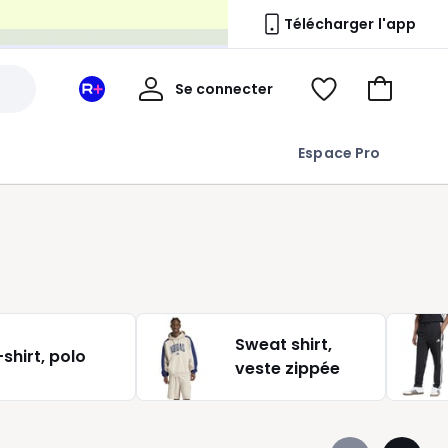
n
Télécharger l'app
Mon
Se connecter
Mon
Voir
Aller
compte
espace
ma
au
La
wishlist
panier
Espace Pro
Redoute
+
Sweat shirt,
-shirt, polo
veste zippée