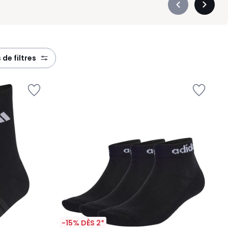
Précédent
Suivan
-
-
défiler
défiler
à
à
gauche
droite
s de filtres
-15% DÈS 2*