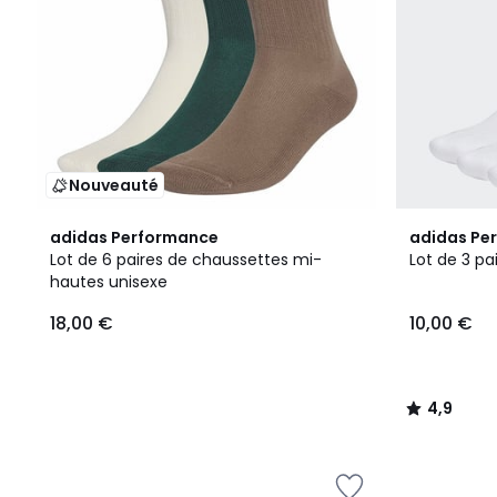
Nouveauté
4,9
adidas Performance
adidas Pe
/ 5
Lot de 6 paires de chaussettes mi-
Lot de 3 p
hautes unisexe
18,00 €
10,00 €
4,9
/
5