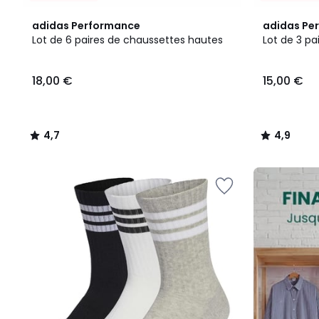
4,7
4,9
adidas Performance
adidas Pe
/ 5
/ 5
Lot de 6 paires de chaussettes hautes
Lot de 3 p
18,00
18,00 €
15,00 €
€.
4,7
4,9
/
/
5
5
FINAL
CLEARANCE