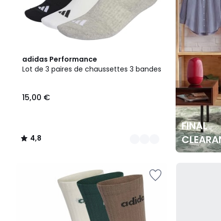
2
4,8
adidas Performance
Couleurs
/ 5
Lot de 3 paires de chaussettes 3 bandes
15,00 €
FINAL
CLEARA
4,8
/
5