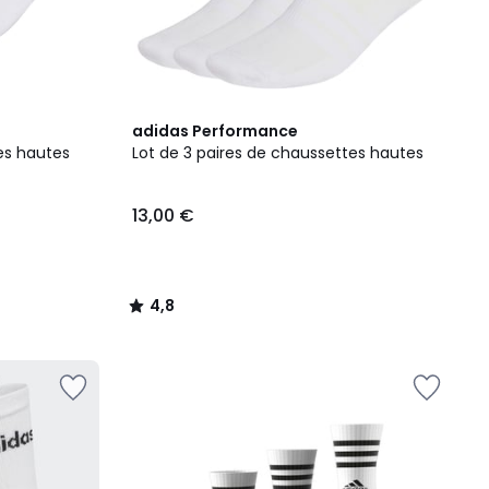
4,8
adidas Performance
/ 5
es hautes
Lot de 3 paires de chaussettes hautes
13,00 €
4,8
/
5