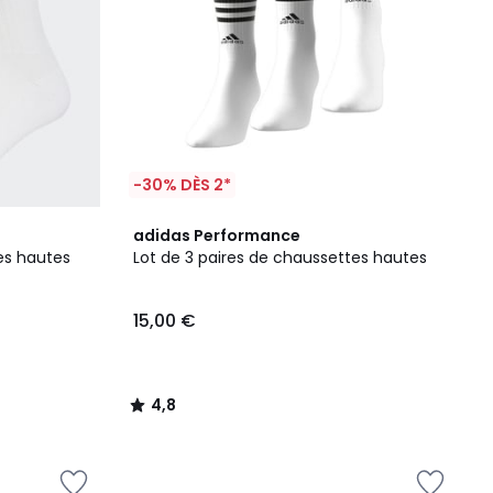
-30% DÈS 2*
4,8
adidas Performance
/ 5
es hautes
Lot de 3 paires de chaussettes hautes
15,00 €
4,8
/
5