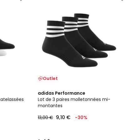
Outlet
4,8
adidas Performance
/ 5
matelassées
Lot de 3 paires molletonnées mi-
montantes
9,10 €
13,00 €
-30%