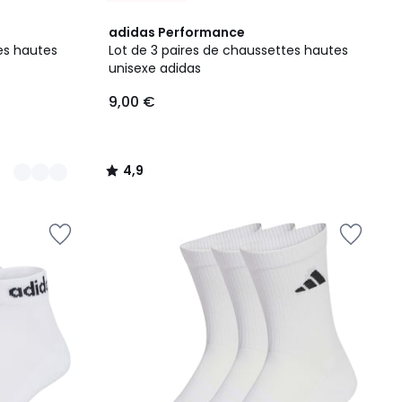
4,9
adidas Performance
/ 5
es hautes
Lot de 3 paires de chaussettes hautes
unisexe adidas
9,00 €
4,9
/
5