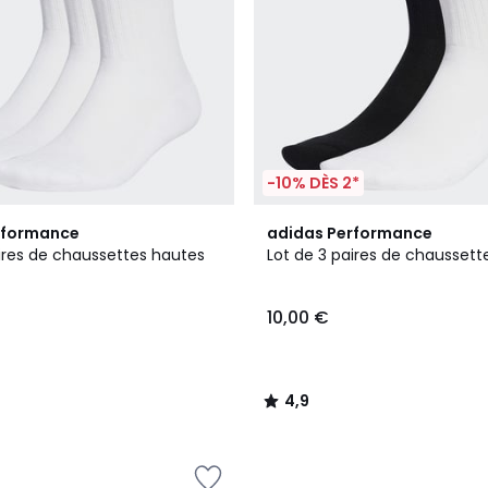
-10% DÈS 2*
4,9
rformance
adidas Performance
/ 5
aires de chaussettes hautes
Lot de 3 paires de chaussett
10,00 €
4,9
/
5