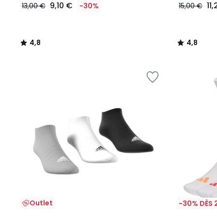
9,10 €
11
13,00 €
-30%
15,00 €
4,8
4,8
/
/
5
5
Outlet
-30% DÈS 