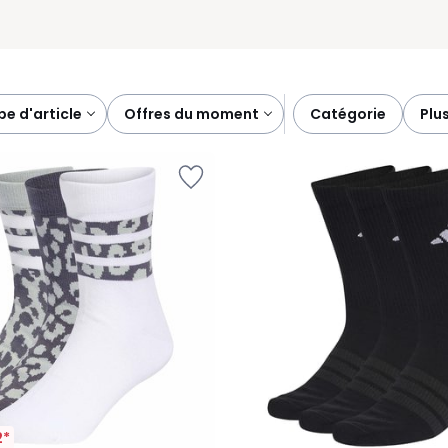
ype d'article
offres du moment
catégorie
plu
2*