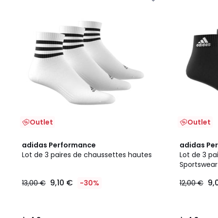
Outlet
Outlet
4,8
4,8
adidas Performance
adidas Pe
/ 5
/ 5
Lot de 3 paires de chaussettes hautes
Lot de 3 p
Sportswear
9,10 €
9,
13,00 €
-30%
12,00 €