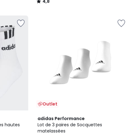
4,8
/
5
Outlet
4,8
adidas Performance
/ 5
es hautes
Lot de 3 paires de Socquettes
matelassées