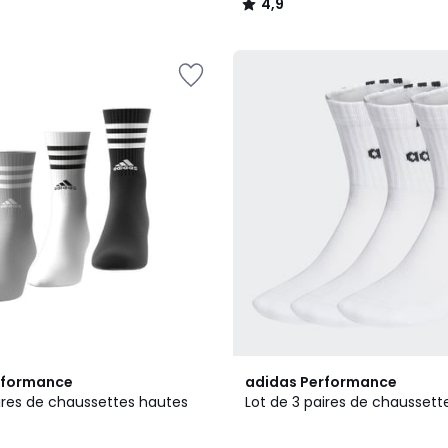
4,9
/
5
4,8
rformance
adidas Performance
/ 5
aires de chaussettes hautes
Lot de 3 paires de chaussett