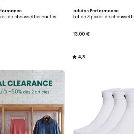
3
4,8
rformance
adidas Performance
Couleurs
/ 5
aires de chaussettes hautes
Lot de 3 paires de chaussett
13,00 €
4,8
/
5