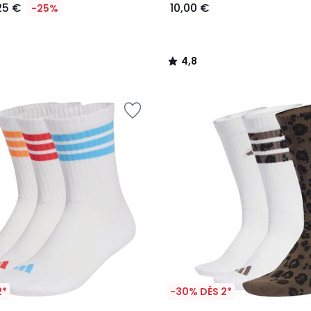
,25 €
10,00 €
-25%
4,8
/
5
2*
-30% DÈS 2*