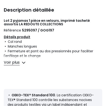
Description détaillée
Lot 2 pyjamas 1 pièce en velours, imprimé tacheté
assortis
LA REDOUTE COLLECTIONS
Référence
5295097 / GOG197
Détails produit
• Col rond
• Manches longues
• Fermeture et pont au dos pressionnés pour faciliter
l'enfilage et le change
• Pieds antidérapants à partir de 12 mois (74 cm),
Voir plus
élastiqués au dos pour un meilleur maintien
• Lot de 2 pyjamas imprimés tachetés
• En velours
Composition et Entretien
• 75% coton, 25% polyester
• Température de lavage 30° cycle délicat
•
OEKO-TEX® Standard 100
. La certification OEKO-
• Température de repassage faible / blanchiment interdit
TEX® Standard 100 contrôle les substances nocives
• Séchage en tambour faible
des produits textiles via un label indépendant et