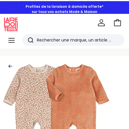
Profitez de la livraison à domicile offerte*
sur tous vos achats Mode & Maison
Aller
au
La
panie
Redoute
Menu
Rechercher
Les
derniers
articles
consultés