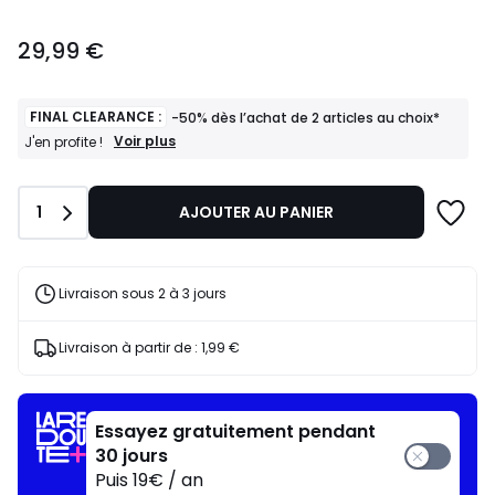
29,99
29,99 €
€.
FINAL CLEARANCE :
-50% dès l’achat de 2 articles au choix*
FINAL
Voir plus
J'en profite !
CLEARANCE
:
-50%
Quantité
1
AJOUTER AU PANIER
dès
l’achat
de
2
articles
Livraison sous 2 à 3 jours
au
choix*
J'en
Livraison à partir de :
1,99 €
profite
!
Essayez gratuitement pendant
30 jours
Puis 19€ / an