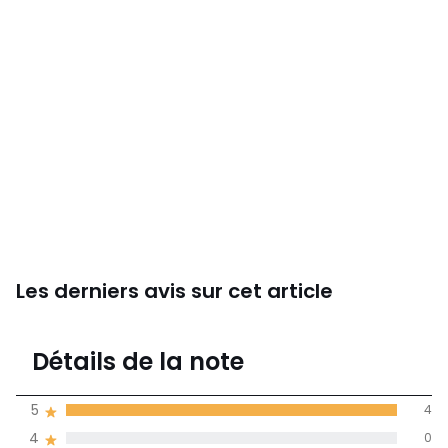
Les derniers avis sur cet article
5
Détails de la note
4 avis
de moyenne
5
4
obtenue sur
4
0
l'ensemble des