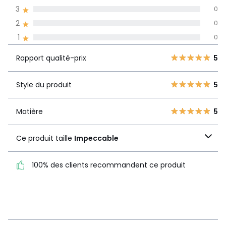
pays
3
0
2
0
Avis 100% certifiés,
1
0
La Redoute s'engage
Rapport
5
4
5
Rapport qualité-prix
5
qualité-prix
4
0
3
0
Style du produit
5
Style du produit
5
2
0
1
0
Matière
5
Matière
5
Ce produit taille
Ce produit taille
Impeccable
Impeccable
100% des clients recommandent ce produit
100% des clients
recommandent ce produit
Voir le détail de la note