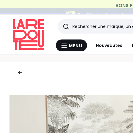
Profitez de la livraiso
Rechercher
Les
Nouveautés
MENU
Menu
derniers
La
Redoute
articles
consultés