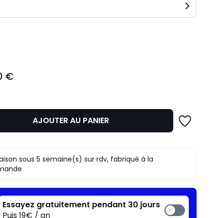
ité
0 €
AJOUTER AU PANIER
raison sous 5 semaine(s) sur rdv, fabriqué à la
mande
Essayez gratuitement pendant 30 jours
Puis 19€ / an