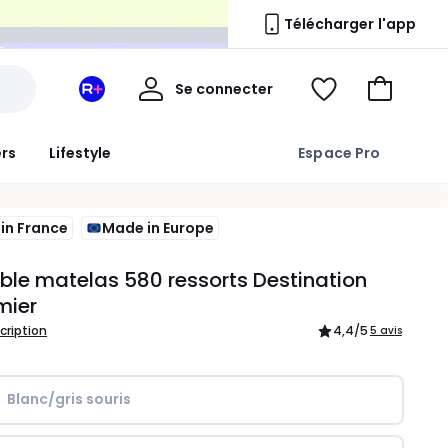
n
Télécharger l'app
Mon
Se connecter
Mon
Voir
Aller
compte
espace
ma
au
La
wishlist
panier
ers
Lifestyle
Espace Pro
Redoute
+
in France
Made in Europe
le matelas 580 ressorts Destination
ier
scription
4,4
/5
5 avis
Blanc/gris souris