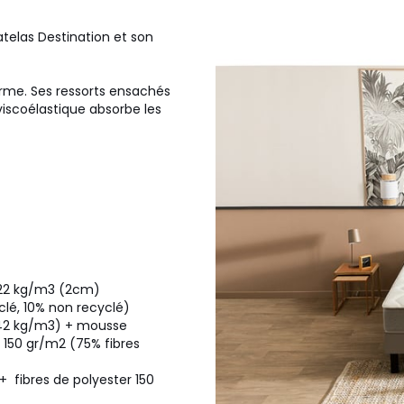
atelas Destination et son
erme. Ses ressorts ensachés
scoélastique absorbe les
 22 kg/m3 (2cm)
clé, 10% non recyclé)
(42 kg/m3) + mousse
 150 gr/m2 (75% fibres
 fibres de polyester 150