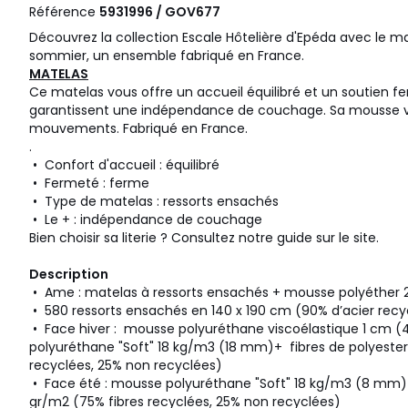
Référence
5931996 / GOV677
Découvrez la collection Escale Hôtelière d'Epéda avec le m
sommier, un ensemble fabriqué en France.
MATELAS
Ce matelas vous offre un accueil équilibré et un soutien f
garantissent une indépendance de couchage. Sa mousse vi
mouvements. Fabriqué en France.
.
• Confort d'accueil : équilibré
• Fermeté : ferme
• Type de matelas : ressorts ensachés
• Le + : indépendance de couchage
Bien choisir sa literie ? Consultez notre guide sur le site.
Description
• Ame : matelas à ressorts ensachés + mousse polyéther
• 580 ressorts ensachés en 140 x 190 cm (90% d’acier recy
• Face hiver : mousse polyuréthane viscoélastique 1 cm 
polyuréthane "Soft" 18 kg/m3 (18 mm)+ fibres de polyester
recyclées, 25% non recyclées)
• Face été : mousse polyuréthane "Soft" 18 kg/m3 (8 mm)+
gr/m2 (75% fibres recyclées, 25% non recyclées)