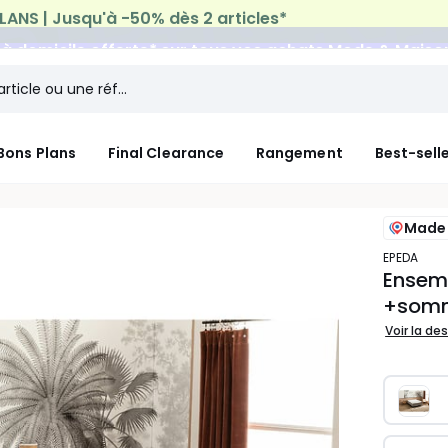
n à domicile offerte*
sur tous vos achats Mode & Maiso
Bons Plans
Final Clearance
Rangement
Best-sell
Made 
EPEDA
Ensemb
+somm
Voir la de