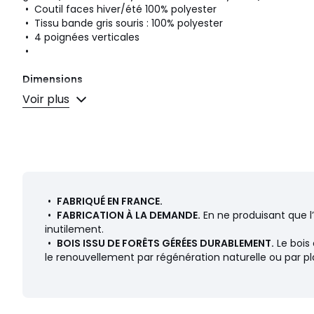
• Coutil faces hiver/été 100% polyester
• Tissu bande gris souris : 100% polyester
• 4 poignées verticales
•
Dimensions
• Hauteur : 23 cm
Voir plus
SOMMIER
Le sommier tapissier à lattes massives "SP Escale" d'Epéda
literies et s’assortit à l’esthétique des matelas et têtes de lit
• Type de sommier : tapissier à lattes recouvertes
• Fermeté : ferme
•
FABRIQUÉ EN FRANCE.
• Le + : lattes recouvertes, empêche le matelas de glisser
•
FABRICATION À LA DEMANDE.
En ne produisant que l
inutilement.
Description
•
BOIS ISSU DE FORÊTS GÉRÉES DURABLEMENT.
Le bois 
• Cadre en bois massif épicéa
le renouvellement par régénération naturelle ou par pla
• Masse d'angle en bois de hêtre
• 2x12 lattes massives en épicéa en 140 x 190 cm
• Coloris gris souris
• Recouvert d'un tissu 100% polyester, 70g/m²