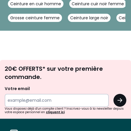
Ceinture en cuir homme
Ceinture cuir noir femme
Grosse ceinture femme
Ceinture large noir
Ceint
Envie
20€ OFFERTS* sur votre première
d'inspirations
commande.
et
de
Votre email
surprises?
OK
!
Vous disposez déjà d'un compte client ? Inscrivez-vous à la newsletter depuis
votre espace personnel en
cliquant ici