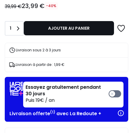
23,99
23,99 €
€
39,99 €
-40%
au
lieu
de
Quantité
1
AJOUTER AU PANIER
39,99
€
40%
de
Livraison sous 2 à 3 jours
réduction
appliquée.
Livraison à partir de :
1,99 €
Essayez gratuitement pendant
30 jours
Puis 19€ / an
(1)
Livraison offerte
avec La Redoute +