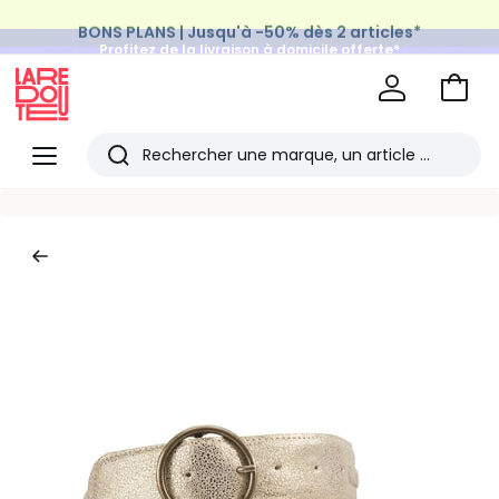
BONS PLANS | Jusqu'à -50% dès 2 articles*
Profitez de la livraison à domicile offerte*
sur tous vos achats Mode & Maison
Aller
au
La
panie
Redoute
Menu
Rechercher
Les
derniers
articles
consultés