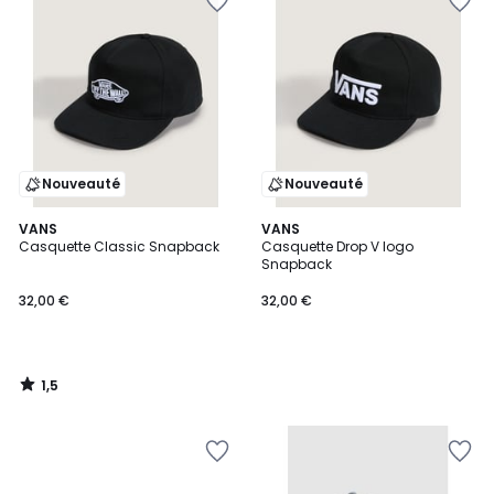
Nouveauté
Nouveauté
1,5
VANS
VANS
/
Casquette Classic Snapback
Casquette Drop V logo
5
Snapback
32,00 €
32,00 €
1,5
/
5