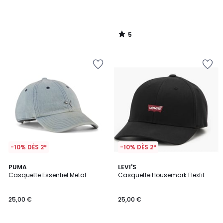
5
/
5
-10% DÈS 2*
-10% DÈS 2*
4,9
PUMA
LEVI'S
/ 5
Casquette Essentiel Metal
Casquette Housemark Flexfit
25,00 €
25,00 €