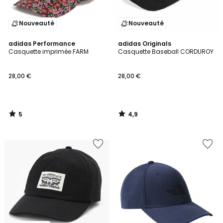
Nouveauté
Nouveauté
5
4,9
adidas Performance
adidas Originals
/
/ 5
Casquette imprimée FARM
Casquette Baseball CORDUROY
5
28,00 €
28,00 €
5
4,9
/
/
5
5