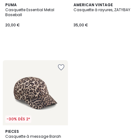
PUMA
AMERICAN VINTAGE
Casquette Essential Metal
Casquette à rayures, ZATYBAY
Baseball
20,00 €
35,00 €
-30% DÈS 2*
3
PIECES
Casquette à message Barah
Couleurs