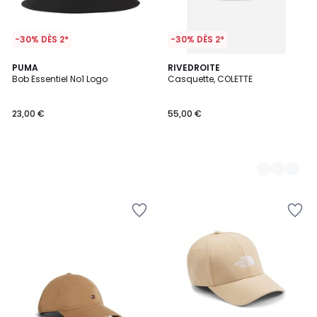
-30% DÈS 2*
-30% DÈS 2*
PUMA
2
RIVEDROITE
Bob Essentiel No1 Logo
Casquette, COLETTE
Couleurs
23,00 €
55,00 €