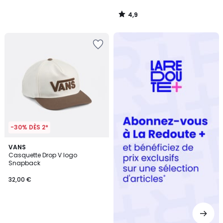
4,9
/
5
Redoute
+
-30% DÈS 2*
VANS
Casquette Drop V logo
Snapback
32,00 €