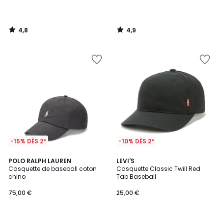
4,8
4,9
/
/
5
5
-15% DÈS 2*
-10% DÈS 2*
4,7
4,7
10
POLO RALPH LAUREN
LEVI'S
/ 5
/ 5
Casquette de baseball coton
Casquette Classic Twill Red
Couleurs
chino
Tab Baseball
75,00 €
25,00 €