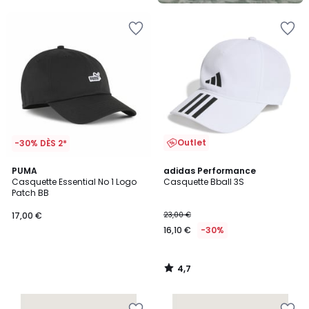
5
Outlet
-30% DÈS 2*
4,7
PUMA
adidas Performance
/ 5
Casquette Essential No 1 Logo
Casquette Bball 3S
Patch BB
17,00 €
23,00 €
16,10 €
-30%
4,7
/
5