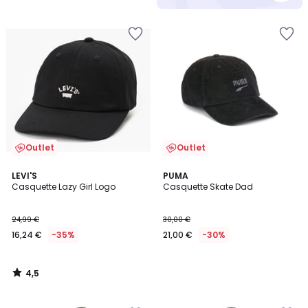
Outlet
Outlet
4,5
LEVI'S
PUMA
/ 5
Casquette Lazy Girl Logo
Casquette Skate Dad
24,99 €
30,00 €
16,24 €
-35%
21,00 €
-30%
4,5
/
5