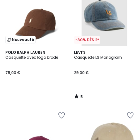
Nouveauté
-30% DÈS 2*
5
POLO RALPH LAUREN
LEVI'S
/
Casquette avec logo brodé
Casquette LS Monogram
5
75,00 €
29,00 €
5
/
5