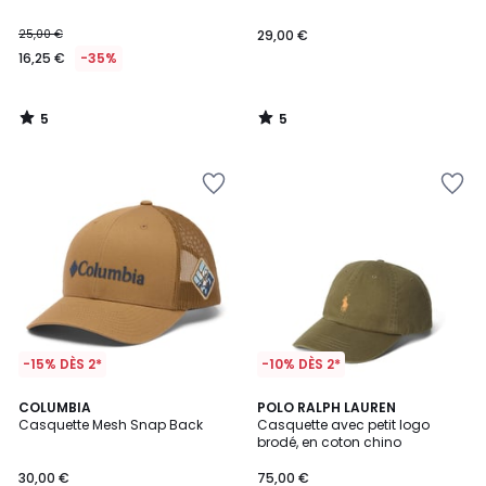
25,00 €
29,00 €
16,25 €
-35%
5
5
/
/
5
5
-15% DÈS 2*
-10% DÈS 2*
5
COLUMBIA
POLO RALPH LAUREN
/
Casquette Mesh Snap Back
Casquette avec petit logo
5
brodé, en coton chino
30,00 €
75,00 €