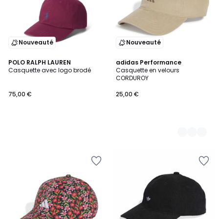
Nouveauté
Nouveauté
POLO RALPH LAUREN
2
adidas Performance
Casquette avec logo brodé
Casquette en velours
Couleurs
CORDUROY
75,00 €
25,00 €