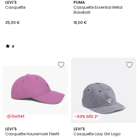
4
LEVI'S
PUMA
/
Casquette
Casquette Essential Metal
5
Baseball
25,00 €
18,00 €
4
/
5
Outlet
-30% DÈS 2*
5
5
LEVI'S
LEVI'S
/
/
Casquette Housemark Flexfit
Casquette Lazy Girl Logo
5
5