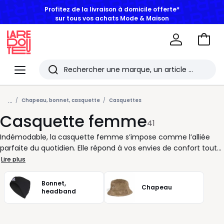
Profitez de la livraison à domicile offerte*
sur tous vos achats Mode & Maison
Aller
au
La
panie
Redoute
Menu
Rechercher
Les
...
derniers
Chapeau, bonnet, casquette
Casquettes
Casquette femme
articles
41
consultés
Indémodable, la casquette femme s’impose comme l’alliée
parfaite du quotidien. Elle répond à vos envies de confort tout
en ajoutant une touche soignée à votre tenue. Pratique en
Lire plus
toutes circonstances, elle protège vos yeux avec efficacité et
affirme votre style sans effort. Que vous soyez en route pour
Bonnet,
Chapeau
une promenade en ville ou en pleine journée de travail, elle
headband
s’adapte à votre rythme de vie. Avec sa coupe structurée et sa
visière bien dessinée, la casquette baseball reste un grand