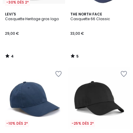
-30% DÈS 2*
4
5
LEVI'S
THE NORTH FACE
/
/
Casquette Heritage gros logo
Casquette 66 Classic
5
5
29,00 €
33,00 €
4
5
/
/
5
5
-10% DÈS 2*
-25% DÈS 2*