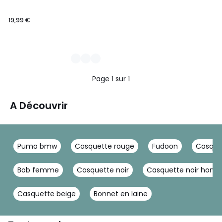
19,99 €
Page 1 sur 1
A Découvrir
Puma bmw
Casquette rouge
Fudoon
Casque
Bob femme
Casquette noir
Casquette noir hom
Casquette beige
Bonnet en laine