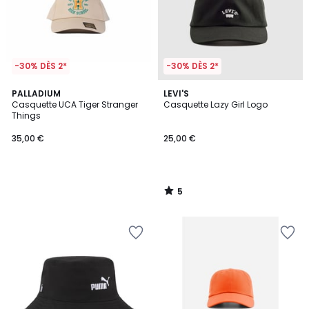
-30% DÈS 2*
-30% DÈS 2*
5
PALLADIUM
LEVI'S
/
Casquette UCA Tiger Stranger
Casquette Lazy Girl Logo
5
Things
35,00 €
25,00 €
5
/
5