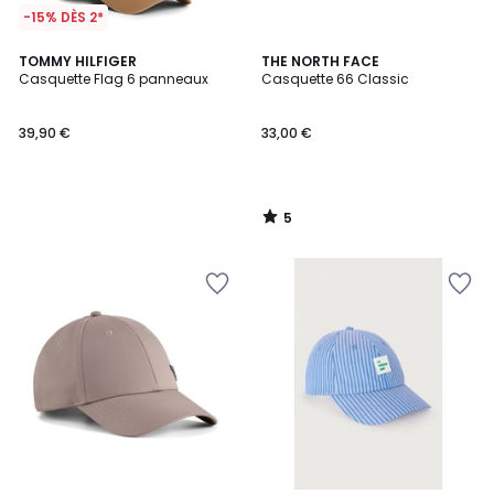
-15% DÈS 2*
5
TOMMY HILFIGER
THE NORTH FACE
/
Casquette Flag 6 panneaux
Casquette 66 Classic
5
39,90 €
33,00 €
5
/
5