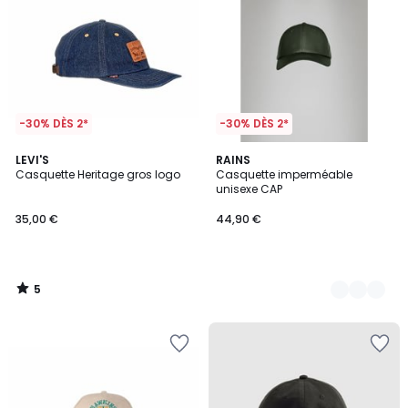
-30% DÈS 2*
-30% DÈS 2*
5
LEVI'S
2
RAINS
/
Casquette Heritage gros logo
Casquette imperméable
Couleurs
5
unisexe CAP
35,00 €
44,90 €
5
/
5