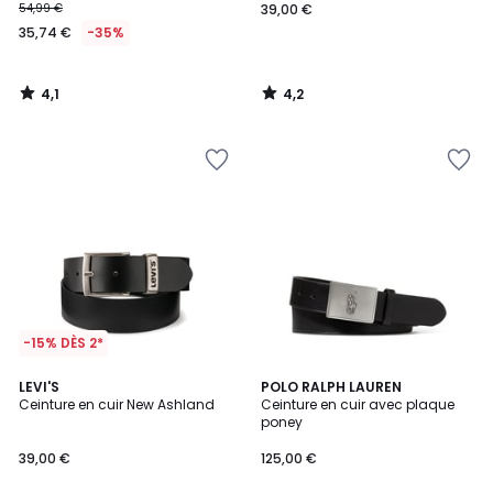
54,99 €
39,00 €
35,74 €
-35%
4,1
4,2
/
/
5
5
-15% DÈS 2*
4,2
4,1
LEVI'S
POLO RALPH LAUREN
/ 5
/ 5
Ceinture en cuir New Ashland
Ceinture en cuir avec plaque
poney
39,00 €
125,00 €