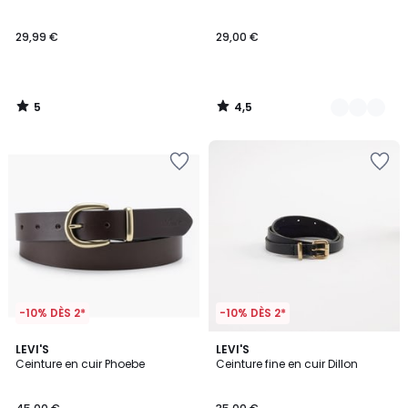
5
29,99 €
29,00 €
5
4,5
/
/
5
5
-10% DÈS 2*
-10% DÈS 2*
4,8
2
LEVI'S
LEVI'S
/ 5
Ceinture en cuir Phoebe
Ceinture fine en cuir Dillon
Couleurs