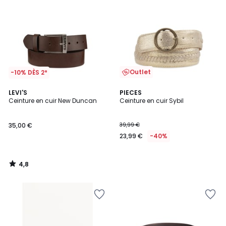
Outlet
-10% DÈS 2*
4,8
LEVI'S
PIECES
/ 5
Ceinture en cuir New Duncan
Ceinture en cuir Sybil
35,00 €
39,99 €
23,99 €
-40%
4,8
/
5