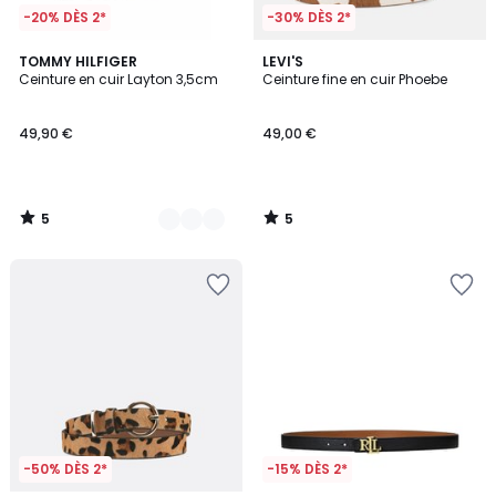
-20% DÈS 2*
-30% DÈS 2*
5
5
2
TOMMY HILFIGER
LEVI'S
/
/
Ceinture en cuir Layton 3,5cm
Ceinture fine en cuir Phoebe
Couleurs
5
5
49,90 €
49,00 €
5
5
/
/
5
5
-50% DÈS 2*
-15% DÈS 2*