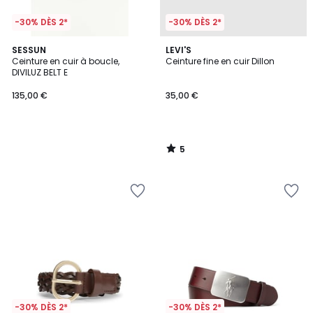
-30% DÈS 2*
-30% DÈS 2*
5
SESSUN
LEVI'S
/
Ceinture en cuir à boucle,
Ceinture fine en cuir Dillon
5
DIVILUZ BELT E
135,00 €
35,00 €
5
/
5
-30% DÈS 2*
-30% DÈS 2*