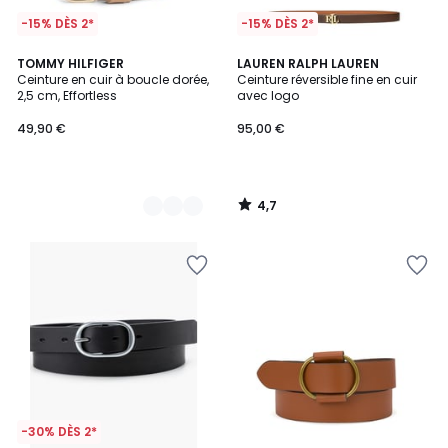
-15% DÈS 2*
-15% DÈS 2*
4,7
2
TOMMY HILFIGER
LAUREN RALPH LAUREN
/ 5
Ceinture en cuir à boucle dorée,
Ceinture réversible fine en cuir
Couleurs
2,5 cm, Effortless
avec logo
49,90 €
95,00 €
4,7
/
5
-30% DÈS 2*