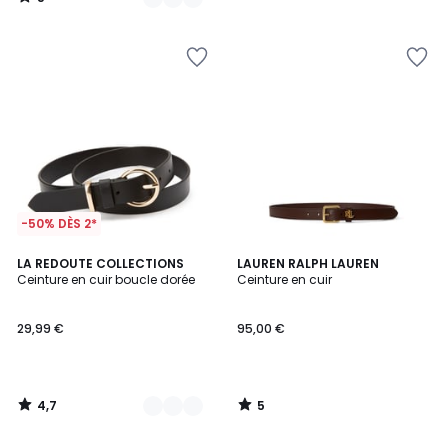
/
5
-50% DÈS 2*
4,7
5
2
LA REDOUTE COLLECTIONS
LAUREN RALPH LAUREN
/ 5
/
Ceinture en cuir boucle dorée
Ceinture en cuir
Couleurs
5
29,99 €
95,00 €
4,7
5
/
/
5
5