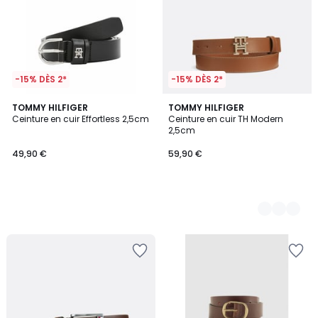
-15% DÈS 2*
-15% DÈS 2*
TOMMY HILFIGER
3
TOMMY HILFIGER
Ceinture en cuir Effortless 2,5cm
Ceinture en cuir TH Modern
Couleurs
2,5cm
49,90 €
59,90 €