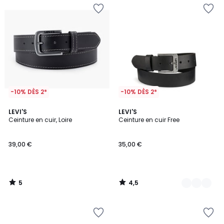
-10% DÈS 2*
-10% DÈS 2*
5
4,5
LEVI'S
2
LEVI'S
/
/ 5
Ceinture en cuir, Loire
Ceinture en cuir Free
Couleurs
5
39,00 €
35,00 €
5
4,5
/
/
5
5