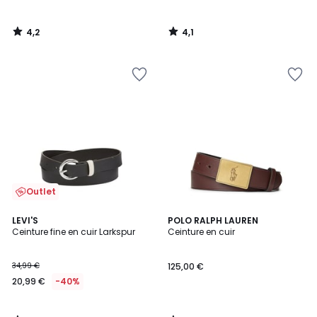
4,2
4,1
/
/
5
5
Outlet
4,6
4,2
LEVI'S
POLO RALPH LAUREN
/ 5
/ 5
Ceinture fine en cuir Larkspur
Ceinture en cuir
34,99 €
125,00 €
20,99 €
-40%