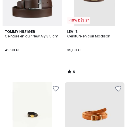
-10% DÈS 2*
5
TOMMY HILFIGER
LEVI'S
/
Ceinture en cuir New Aly 3.5 cm
Ceinture en cuir Madison
5
49,90 €
39,00 €
5
/
5