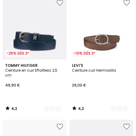
-25% DÈS 2*
-10% DÈS 2*
4,2
4,2
4
TOMMY HILFIGER
2
LEVI'S
/ 5
/ 5
Ceinture en cuir Effortless 2,5
Ceinture cuir Hermosilla
Couleurs
Couleurs
cm
49,90 €
29,00 €
4,2
4,2
/
/
5
5