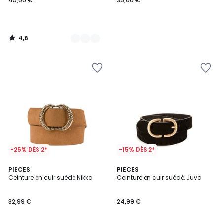
45,00 €
35,00 €
4,8
/
5
-25% DÈS 2*
-15% DÈS 2*
5
4,7
2
PIECES
2
PIECES
/
/ 5
Ceinture en cuir suédé Nikka
Ceinture en cuir suédé, Juva
Couleurs
Couleurs
5
32,99 €
24,99 €