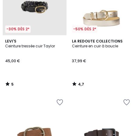
-30% DÈS 2*
-50% DÈS 2*
5
4,7
LEVI'S
LA REDOUTE COLLECTIONS
/
/ 5
Ceinture tressée cuir Taylor
Ceinture en cuir à boucle
5
45,00 €
37,99 €
5
4,7
/
/
5
5