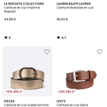
5
4,7
LA REDOUTE COLLECTIONS
LAUREN RALPH LAUREN
/
/ 5
Ceinture en cuir imprimé
Ceinture réversible en cuir
5
léopard
44,99 €
95,00 €
5
4,7
/
/
5
5
-15% DÈS 2*
-10% DÈS 2*
5
4,5
PIECES
2
LEVI'S
/
/ 5
Ceinture en cuir suède Simone
Ceinture en cuir Seine
Couleurs