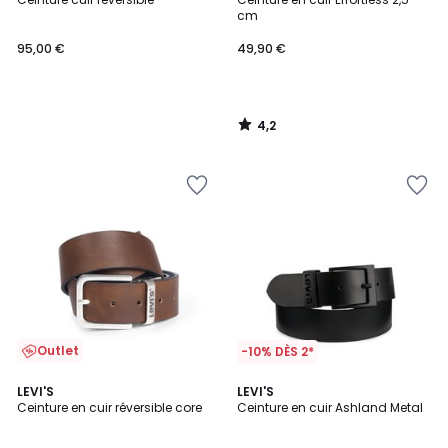
cm
95,00 €
49,90 €
4,2
/
5
Outlet
-10% DÈS 2*
4,1
4,2
LEVI'S
LEVI'S
/ 5
/ 5
Ceinture en cuir réversible core
Ceinture en cuir Ashland Metal