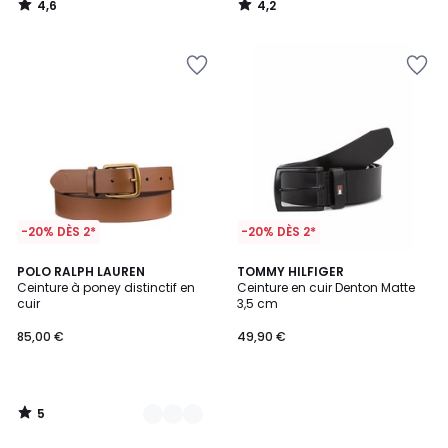
4,6
4,2
/
/
5
5
-20% DÈS 2*
-20% DÈS 2*
5
2
POLO RALPH LAUREN
TOMMY HILFIGER
/
Ceinture à poney distinctif en
Ceinture en cuir Denton Matte
Couleurs
5
cuir
3,5 cm
85,00 €
49,90 €
5
/
5