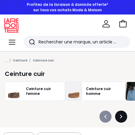
BONS PLANS | Jusqu'à -50% dès 2 articles*
Aller
au
La
panie
Redoute
Menu
Rechercher
Les
...
derniers
Ceinture
Ceinture cuir
articles
Ceinture cuir
consultés
Ceinture cuir
Ceinture cuir
femme
homme
Précédent
Suivan
-
-
défiler
défiler