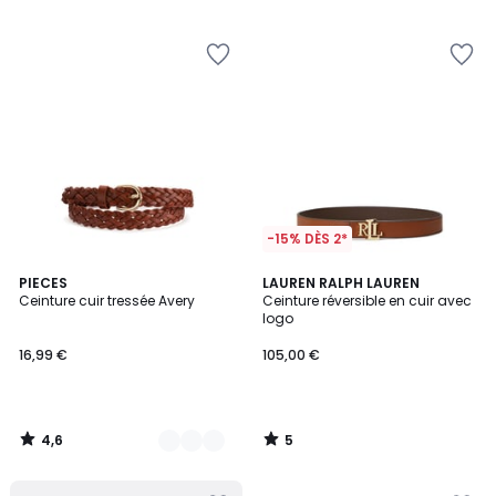
-15% DÈS 2*
4,6
5
2
PIECES
LAUREN RALPH LAUREN
/ 5
/
Ceinture cuir tressée Avery
Ceinture réversible en cuir avec
Couleurs
5
logo
16,99 €
105,00 €
4,6
5
/
/
5
5