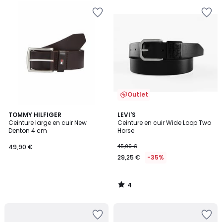
Outlet
4
TOMMY HILFIGER
LEVI'S
/
Ceinture large en cuir New
Ceinture en cuir Wide Loop Two
5
Denton 4 cm
Horse
49,90 €
45,00 €
29,25 €
-35%
4
/
5