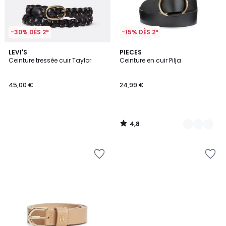
-30% DÈS 2*
-15% DÈS 2*
4,8
LEVI'S
2
PIECES
/ 5
Ceinture tressée cuir Taylor
Ceinture en cuir Pilja
Couleurs
45,00 €
24,99 €
4,8
/
5