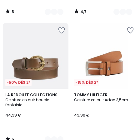
5
4,7
/
/
5
5
-50% DÈS 2*
-15% DÈS 2*
5
2
LA REDOUTE COLLECTIONS
TOMMY HILFIGER
/
Ceinture en cuir boucle
Ceinture en cuir Adan 3,5cm
Couleurs
5
fantaisie
44,99 €
49,90 €
5