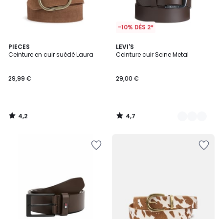
-10% DÈS 2*
4,2
4,7
PIECES
2
LEVI'S
/ 5
/ 5
Ceinture en cuir suédé Laura
Ceinture cuir Seine Metal
Couleurs
29,99 €
29,00 €
4,2
4,7
/
/
5
5