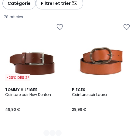
à
à
Catégorie
Filtrer et trier
gauche
droite
78 articles
-20% DÈS 2*
2
TOMMY HILFIGER
PIECES
Ceinture cuir New Denton
Ceinture cuir Laura
Couleurs
49,90
49,90 €
29,99 €
€.