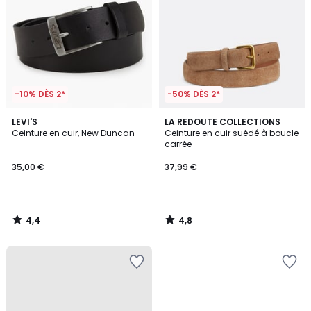
-10% DÈS 2*
-50% DÈS 2*
4,4
4,8
LEVI'S
LA REDOUTE COLLECTIONS
/ 5
/ 5
Ceinture en cuir, New Duncan
Ceinture en cuir suédé à boucle
carrée
35,00 €
37,99 €
4,4
4,8
/
/
5
5