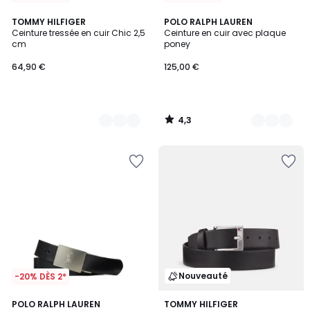
4,3
2
TOMMY HILFIGER
2
POLO RALPH LAUREN
/ 5
Ceinture tressée en cuir Chic 2,5
Ceinture en cuir avec plaque
Couleurs
Couleurs
cm
poney
64,90 €
125,00 €
4,3
/
5
Nouveauté
-20% DÈS 2*
POLO RALPH LAUREN
TOMMY HILFIGER