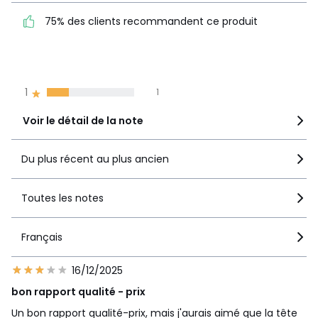
• La literie est un vrai savoir-faire. La Redoute met toute
75% des clients
5
1
son expertise au service de votre sommeil. La qualité
75% des clients recommandent ce produit
recommandent ce produit
4
Premium en est l’aboutissement. Haute technologie,
1
matériaux haut de gamme, conception exclusive... Dormez
3
1
comme à l’hôtel.
2
0
1
1
Voir le détail de la note
Couleurs
Naturel, Gris
Du plus récent au plus ancien
Tailles
140 x 190 cm, 160 x 200 cm
Toutes les notes
Français
16/12/2025
bon rapport qualité - prix
Un bon rapport qualité-prix, mais j'aurais aimé que la tête