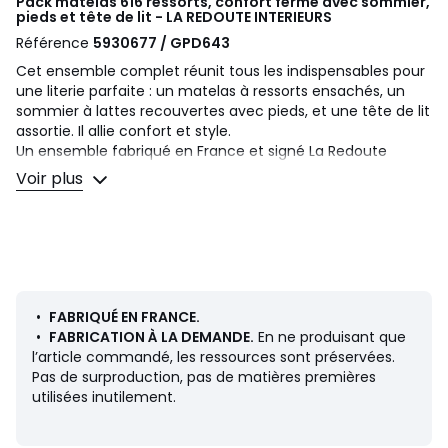
Pack matelas 616 ressorts, confort ferme avec sommier,
pieds et tête de lit - LA REDOUTE INTERIEURS
Référence
5930677 / GPD643
Cet ensemble complet réunit tous les indispensables pour
une literie parfaite : un matelas à ressorts ensachés, un
sommier à lattes recouvertes avec pieds, et une tête de lit
assortie. Il allie confort et style.
Un ensemble fabriqué en France et signé La Redoute
Intérieurs, expert et créateur de literie.
Voir plus
MATELAS
• Confort d’accueil : moelleux
• Fermeté : ferme
• Type de matelas : Ressorts ensachés
• Le : bonne aération, indépendance de couchage
Bien choisir sa literie ? Consultez notre guide sur le site.
•
FABRIQUÉ EN FRANCE.
•
FABRICATION À LA DEMANDE.
En ne produisant que
Description
l’article commandé, les ressources sont préservées.
• Âme : 616 ressorts ensachés (en 140 x 190 cm) pour un
Pas de surproduction, pas de matières premières
soutien précis du corps + 4 cm de mousse polyuréthane,
utilisées inutilement.
24 kg/m3
• Coutil 100% polyester