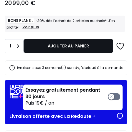
2099,00 €
à
partir
de
2099,00
BONS PLANS :
-30% dès l’achat de 2 articles au choix*
J'en
€.
BONS
Voir plus
profite !
PLANS
:
-30%
Quantité
1
AJOUTER AU PANIER
dès
l’achat
de
2
articles
Livraison sous 3 semaine(s) sur rdv, fabriqué à la demande
au
choix*
J'en
profite
Essayez gratuitement pendant
!
30 jours
Puis 19€ / an
Livraison offerte avec La Redoute +