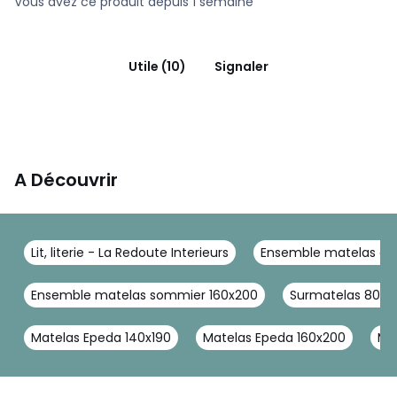
Vous avez ce produit depuis 1 semaine
Utile (10)
Signaler
A Découvrir
Lit, literie - La Redoute Interieurs
Ensemble matelas et 
Ensemble matelas sommier 160x200
Surmatelas 80x2
Matelas Epeda 140x190
Matelas Epeda 160x200
Ma