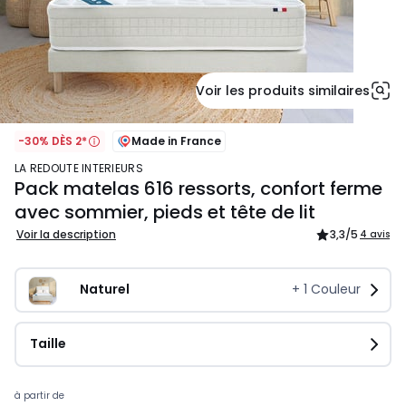
Voir les produits similaires
-30% DÈS 2*
Made in France
LA REDOUTE INTERIEURS
Pack matelas 616 ressorts, confort ferme
avec sommier, pieds et tête de lit
Voir la description
3,3
/5
4 avis
Naturel
+
1
Couleur
Taille
Prix
à partir de