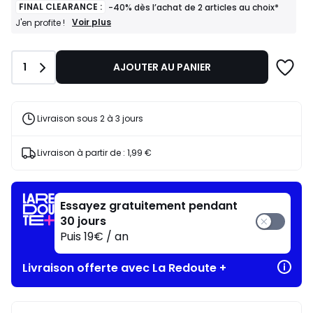
FINAL CLEARANCE :
-40% dès l’achat de 2 articles au choix*
FINAL
Voir plus
J'en profite !
CLEARANCE
:
-40%
Quantité
1
AJOUTER AU PANIER
dès
l’achat
de
2
articles
Livraison sous 2 à 3 jours
au
choix*
J'en
Livraison à partir de :
1,99 €
profite
!
Essayez gratuitement pendant
30 jours
Puis 19€ / an
Livraison offerte avec La Redoute +