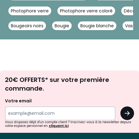
Photophore verre
Photophore verre coloré
Décora
Bougeoirs noirs
Bougie
Bougie blanche
Vase 
Envie
20€ OFFERTS* sur votre première
d'inspirations
commande.
et
de
Votre email
surprises?
OK
!
Vous disposez déjà d'un compte client ? Inscrivez-vous à la newsletter depuis
votre espace personnel en
cliquant ici