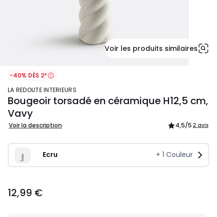
Voir les produits similaires
-40% DÈS 2*
LA REDOUTE INTERIEURS
Bougeoir torsadé en céramique H12,5 cm,
Vavy
Voir la description
4,5
/5
2 avis
Ecru
+
1
Couleur
12,99
12,99 €
€.