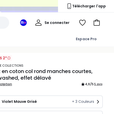
n
Télécharger l'app
Mon
Se connecter
Mon
Voir
Aller
compte
espace
ma
au
La
wishlist
panier
Espace Pro
Redoute
+
S 2*
TE COLLECTIONS
t en coton col rond manches courtes,
ashed, effet délavé
scription
4,6
/5
5 avis
Violet Mauve Grisé
+
3
Couleurs