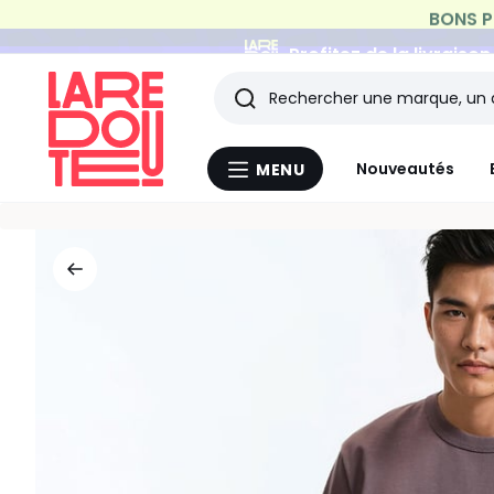
Profitez de la livraiso
Rechercher
Les
Nouveautés
MENU
Menu
derniers
La
Redoute
articles
consultés