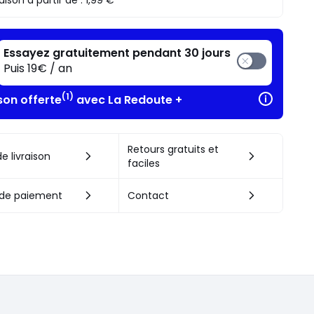
raison à partir de :
1,99 €
Essayez gratuitement pendant 30 jours
Puis 19€ / an
(1)
son offerte
avec La Redoute +
Retours gratuits et
e livraison
faciles
de paiement
Contact