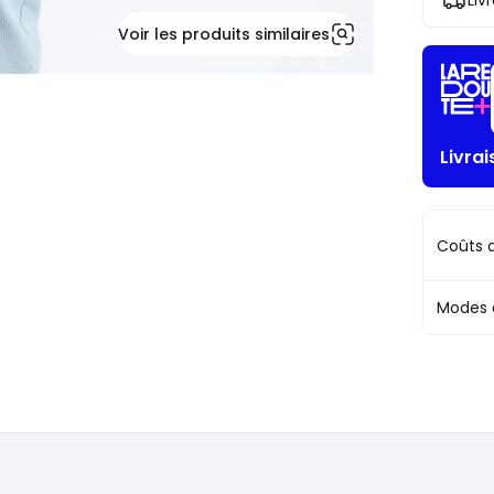
Liv
!
Voir les produits similaires
Livrai
Coûts d
Modes 