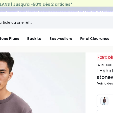
n à domicile offerte*
sur tous vos achats Mode & Maiso
Bons Plans
Back to
Best-sellers
Final Clearance
-25% DÈ
LA REDOU
T-shir
stonew
Voir la de