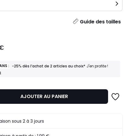
ité
Guide des tailles
 €
ANS :
-25% dès l’achat de 2 articles au choix*
J'en profite !
s
AJOUTER AU PANIER
raison sous 2 à 3 jours