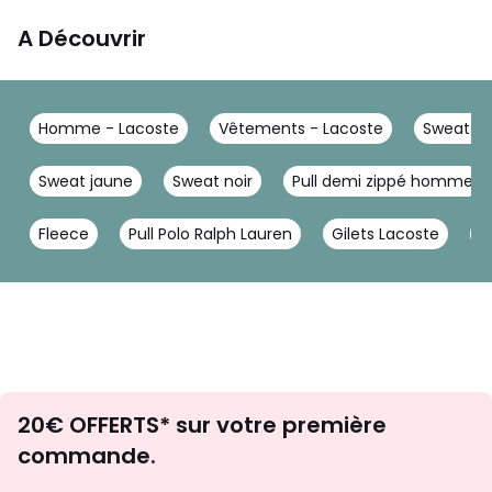
A Découvrir
Homme - Lacoste
Vêtements - Lacoste
Sweat - 
Sweat jaune
Sweat noir
Pull demi zippé homme
Fleece
Pull Polo Ralph Lauren
Gilets Lacoste
P
Envie
20€ OFFERTS* sur votre première
d'inspirations
commande.
et
de