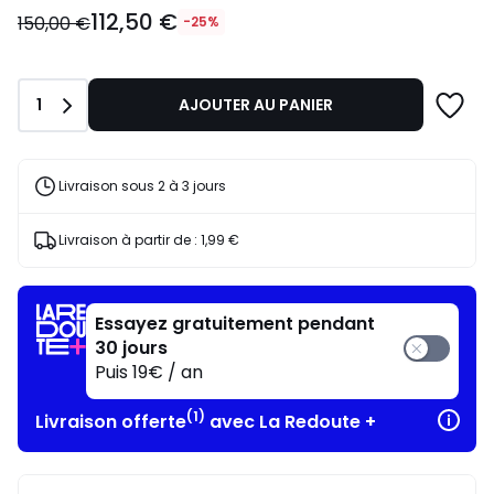
112,50
112,50 €
€
150,00 €
-25%
au
lieu
de
Quantité
1
AJOUTER AU PANIER
150,00
€
25%
de
Livraison sous 2 à 3 jours
réduction
appliquée.
Livraison à partir de :
1,99 €
Essayez gratuitement pendant
30 jours
Puis 19€ / an
(1)
Livraison offerte
avec La Redoute +