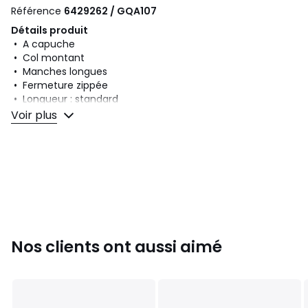
Référence
6429262 / GQA107
Détails produit
• A capuche
• Col montant
• Manches longues
• Fermeture zippée
• Longueur : standard
• Motif à rayures
Voir plus
Composition et Entretien
• Matière principale : 100% coton
• Secondaire : 98% coton, 2% élasthanne
• Pour l'entretien, merci de vous référer aux indications
figurant sur l'étiquette du produit
Couleurs
Bleu Marine, Noir
Tailles
S, M, L, XL
Nos clients ont aussi aimé