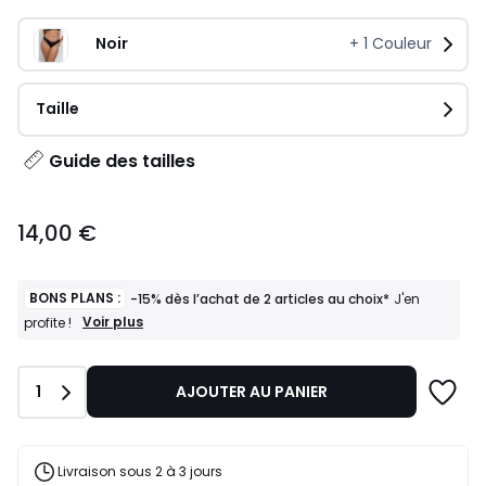
Noir
+
1
Couleur
Taille
Guide des tailles
14,00
14,00 €
€.
BONS PLANS :
-15% dès l’achat de 2 articles au choix*
J'en
BONS
Voir plus
profite !
PLANS
:
-15%
Quantité
1
AJOUTER AU PANIER
dès
l’achat
de
2
articles
Livraison sous 2 à 3 jours