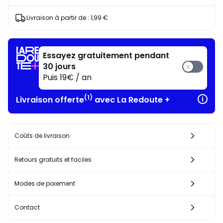
au
choix*
J'en
Livraison à partir de :
1,99 €
profite
!
Essayez gratuitement pendant
30 jours
Puis 19€ / an
(1)
Livraison offerte
avec La Redoute +
Coûts de livraison
Retours gratuits et faciles
Modes de paiement
Contact