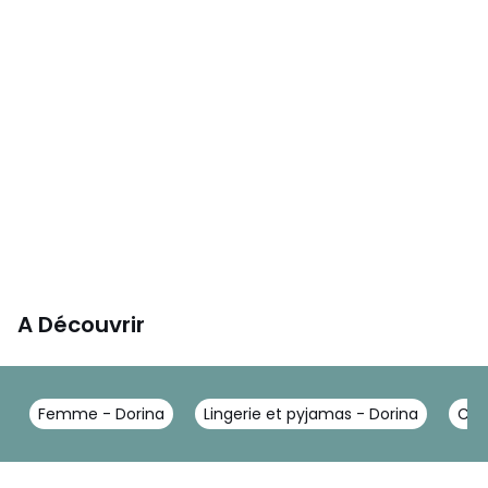
A Découvrir
Femme - Dorina
Lingerie et pyjamas - Dorina
Culo