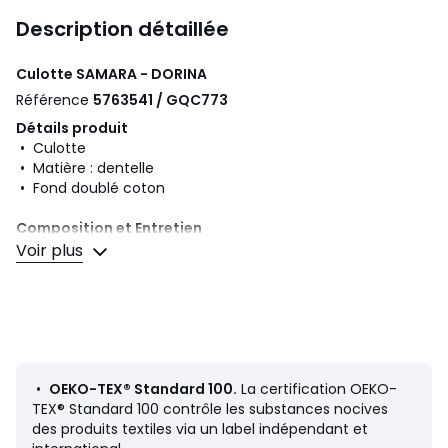
Description détaillée
Culotte SAMARA - DORINA
Référence
5763541 / GQC773
Détails produit
• Culotte
• Matière : dentelle
• Fond doublé coton
Composition et Entretien
• 57% viscose, 38% coton, 5% élasthanne
Voir plus
• Pour l'entretien, merci de vous référer aux indications
figurant sur l'étiquette du produit
Couleurs
Noir, Rose
Tailles
S, M, L, XL, XXL
•
OEKO-TEX® Standard 100.
La certification OEKO-
TEX® Standard 100 contrôle les substances nocives
des produits textiles via un label indépendant et