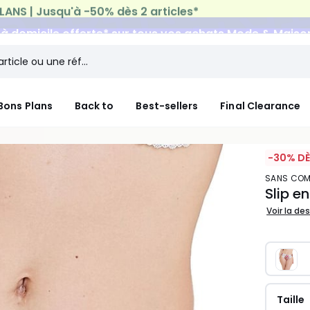
n à domicile offerte*
sur tous vos achats Mode & Maiso
Bons Plans
Back to
Best-sellers
Final Clearance
-30% DÈ
SANS COM
Slip e
Voir la de
Taille