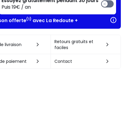
Essayez gratuitement pendant 30 jours
Puis 19€ / an
(1)
son offerte
avec La Redoute +
Retours gratuits et
e livraison
faciles
de paiement
Contact