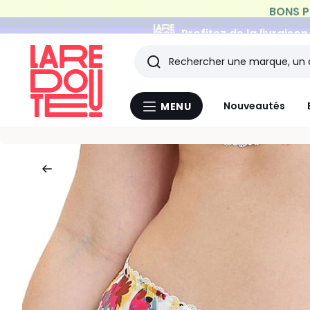
Profitez de la livraiso
Rechercher
Les
Nouveautés
MENU
Menu
derniers
La
Redoute
articles
consultés