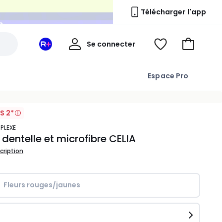
n
Télécharger l'app
Mon
Se connecter
Mon
Voir
Aller
compte
espace
ma
au
La
wishlist
panier
Espace Pro
Redoute
+
S 2*
PLEXE
n dentelle et microfibre CELIA
scription
Fleurs rouges/jaunes