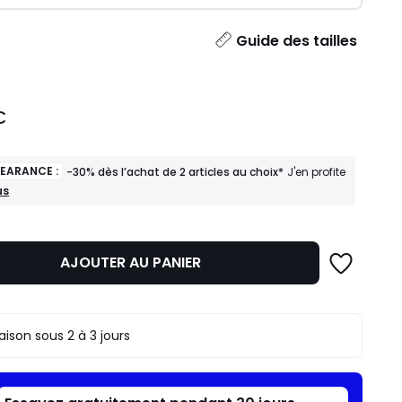
ité
Guide des tailles
€
LEARANCE :
-30% dès l’achat de 2 articles au choix*
J'en profite
us
ANCE
AJOUTER AU PANIER
t
s
raison sous 2 à 3 jours