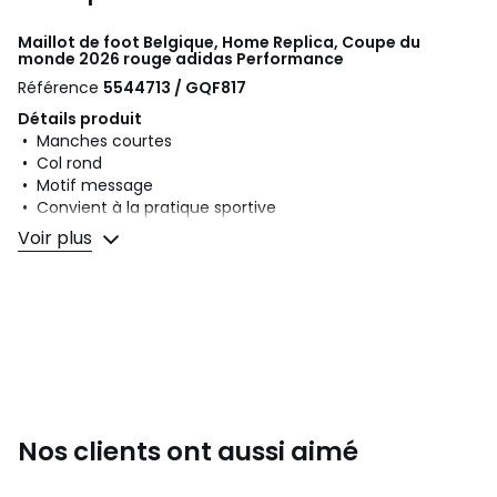
Maillot de foot Belgique, Home Replica, Coupe du
monde 2026 rouge
adidas Performance
Référence
5544713 / GQF817
Détails produit
• Manches courtes
• Col rond
• Motif message
• Convient à la pratique sportive
Voir plus
Composition et Entretien
• 100% polyester
• Pour l'entretien, merci de vous référer aux indications
figurant sur l'étiquette du produit
Couleurs
Rouge
Tailles
XS, S, M, L, XL
Nos clients ont aussi aimé