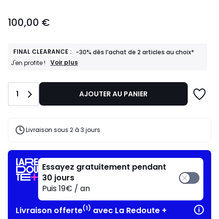
100,00
100,00 €
€.
FINAL CLEARANCE :
-30% dès l’achat de 2 articles au choix*
FINAL
Voir plus
J'en profite !
CLEARANCE
:
-30%
Quantité
1
AJOUTER AU PANIER
dès
l’achat
de
2
articles
Livraison sous 2 à 3 jours
au
choix*
J'en
profite
Essayez gratuitement pendant
!
30 jours
Puis 19€ / an
(1)
Livraison offerte
avec La Redoute +