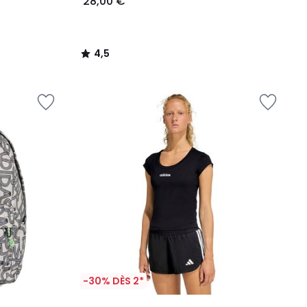
28,00 €
4,5
/
5
-30% DÈS 2*