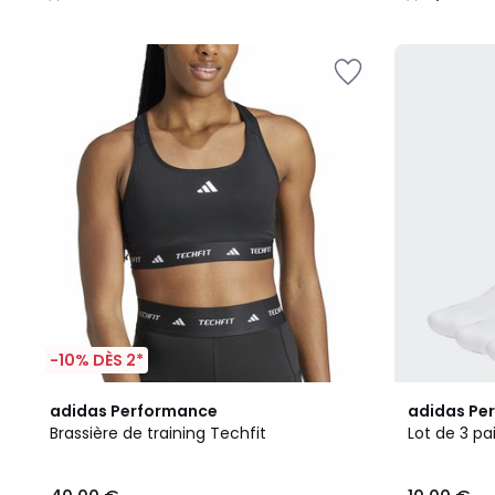
/
/
5
5
-10% DÈS 2*
4,8
4,9
adidas Performance
adidas Pe
/ 5
/ 5
Brassière de training Techfit
Lot de 3 p