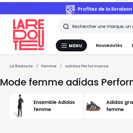
Profitez de la livraiso
Rechercher
Les
Nouveautés
MENU
Menu
derniers
La
Redoute
articles
La Redoute
Femme
adidas Performance
Mode femme adidas Perfo
consultés
Ensemble Adidas
Adidas gra
femme
femme