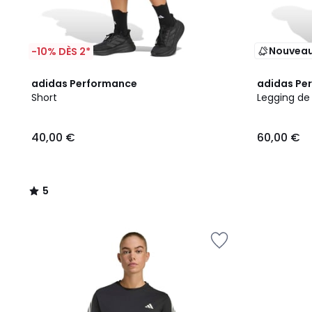
Nouvea
-10% DÈS 2*
5
adidas Performance
adidas Pe
/
Short
Legging de
5
40,00 €
60,00 €
5
/
5