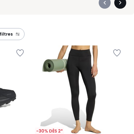
Précédent
Suivan
-
-
défiler
défiler
à
à
gauche
droite
 filtres
-30% DÈS 2*