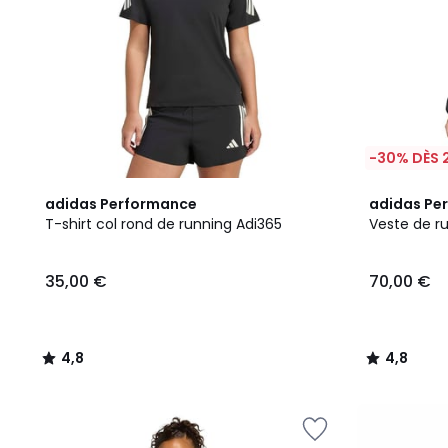
-30% DÈS 
4,8
4,8
adidas Performance
adidas Pe
/ 5
/ 5
T-shirt col rond de running Adi365
Veste de r
35,00 €
70,00 €
4,8
4,8
/
/
5
5