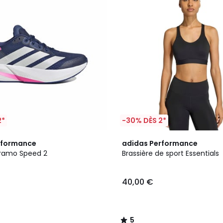
2*
-30% DÈS 2*
5
rformance
adidas Performance
/
uramo Speed 2
Brassière de sport Essentials
5
40,00 €
5