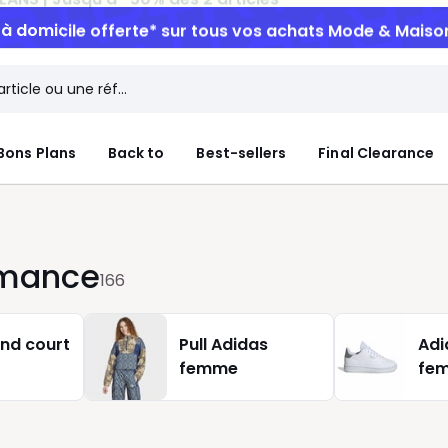
n à domicile offerte*
sur tous vos achats Mode & Maiso
Bons Plans
Back to
Best-sellers
Final Clearance
rmance
166
nd court
Pull Adidas
Adi
femme
fe