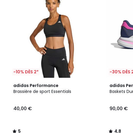
-10% DÈS 2*
-30% DÈS 
5
4,8
adidas Performance
adidas Pe
/
/ 5
Brassière de sport Essentials
Baskets D
5
40,00 €
90,00 €
5
4,8