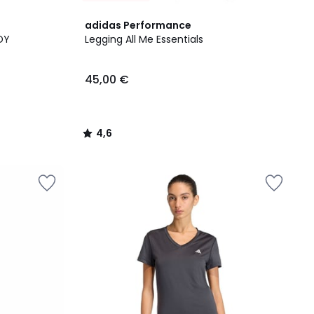
4,6
adidas Performance
/ 5
DY
Legging All Me Essentials
45,00 €
4,6
/
5