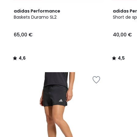
4,6
4,5
adidas Performance
adidas Pe
/ 5
/ 5
Baskets Duramo SL2
Short de sp
65,00
65,00 €
40,00 €
€.
4,6
4,5
/
/
5
5