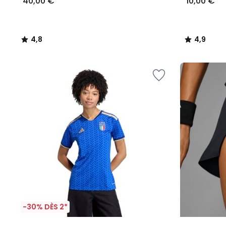
40,00 €
10,00 €
4,8
4,9
/
/
5
5
-30% DÈS 2*