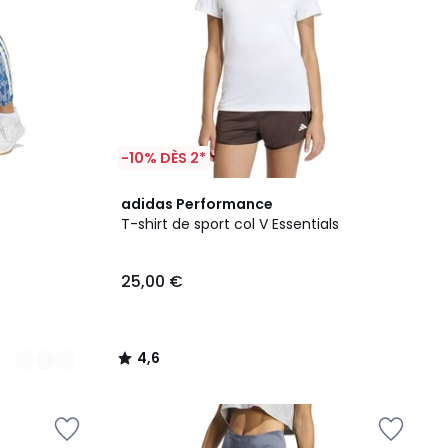
-10% DÈS 2*
4,6
adidas Performance
/ 5
T-shirt de sport col V Essentials
25,00 €
4,6
/
5