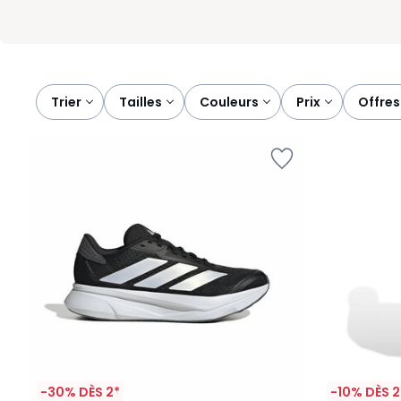
Trier
tailles
couleurs
prix
offr
-30% DÈS 2*
-10% DÈS 2