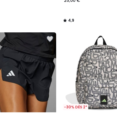
25,00 €
4,9
/
5
-30% DÈS 2*