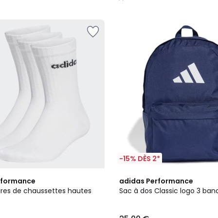
/
5
-15% DÈS 2*
4,9
rformance
adidas Performance
/ 5
aires de chaussettes hautes
Sac à dos Classic logo 3 ban