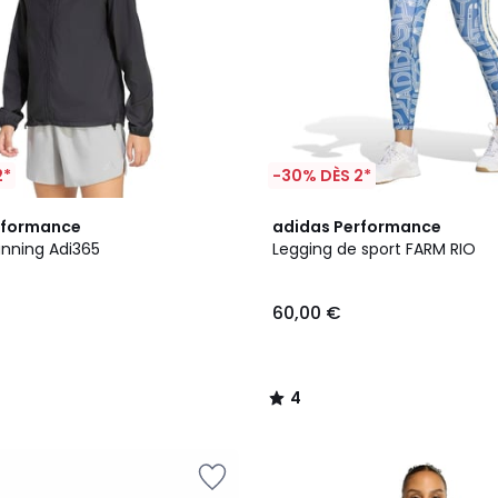
2*
-30% DÈS 2*
2
4
rformance
adidas Performance
Couleurs
/
unning Adi365
Legging de sport FARM RIO
5
60,00 €
4
/
5