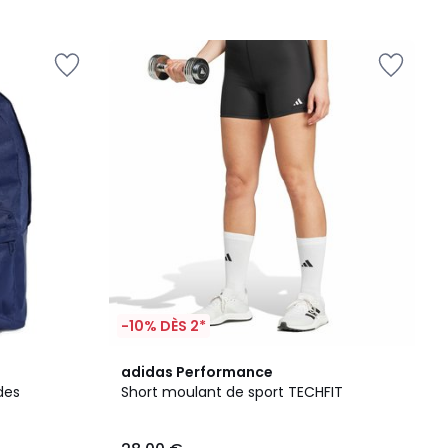
-10% DÈS 2*
4,5
adidas Performance
/ 5
des
Short moulant de sport TECHFIT