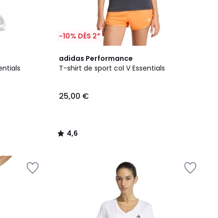
-10% DÈS 2*
4,6
adidas Performance
/ 5
ntials
T-shirt de sport col V Essentials
25,00 €
4,6
/
5