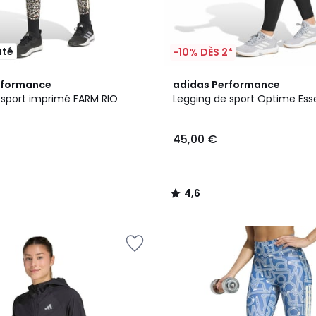
uté
-10% DÈS 2*
4,6
rformance
adidas Performance
/ 5
 sport imprimé FARM RIO
Legging de sport Optime Esse
45,00 €
4,6
/
5