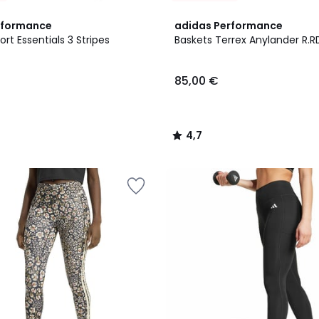
4,7
rformance
adidas Performance
/ 5
ort Essentials 3 Stripes
Baskets Terrex Anylander R.R
85,00 €
4,7
/
5