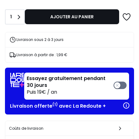
Quantité
1
AJOUTER AU PANIER
Livraison sous 2 à 3 jours
Livraison à partir de :
1,99 €
Essayez gratuitement pendant
30 jours
Puis 19€ / an
(1)
Livraison offerte
avec La Redoute +
Coûts de livraison