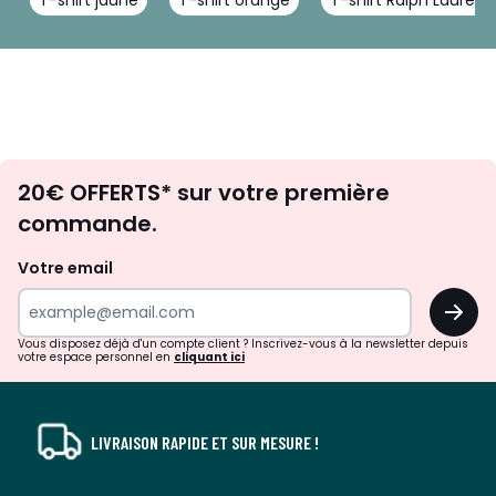
T-shirt jaune
T-shirt orange
T-shirt Ralph Lauren
Envie
20€ OFFERTS* sur votre première
d'inspirations
commande.
et
de
Votre email
surprises?
OK
!
Vous disposez déjà d'un compte client ? Inscrivez-vous à la newsletter depuis
votre espace personnel en
cliquant ici
LIVRAISON RAPIDE ET SUR MESURE !