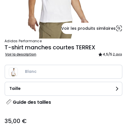
Voir les produits similaires
adidas Performance
T-shirt manches courtes TERREX
Voir la description
4,5
/5
2 avis
Blanc
Taille
Guide des tailles
35,00
35,00 €
€.