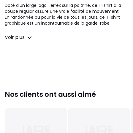
Doté d'un large logo Terrex sur la poitrine, ce T-shirt à la
coupe regular assure une vraie facilité de mouvement.
En randonnée ou pour la vie de tous les jours, ce T-shirt
graphique est un incontournable de la garde-robe
Détails produit
Voir plus
• Manches courtes
• Col rond
• Logo poitrine
• Convient à la pratique sportive
Composition et Entretien
• 100% coton
• Pour l'entretien, merci de vous référer aux indications
figurant sur l'étiquette du produit
Nos clients ont aussi aimé
• Température de repassage faible
• Ne pas sécher en tambour
Couleurs
Blanc
Tailles
S, M, L, XL, XXL