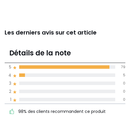
Les derniers avis sur cet article
4,9
Détails de la note
84 avis
de moyenne
5
79
obtenue sur
4
5
l'ensemble des
pays
3
0
2
0
Avis 100% certifiés,
1
0
La Redoute s'engage
98% des clients
5
79
98% des clients recommandent ce produit
recommandent ce produit
4
5
3
0