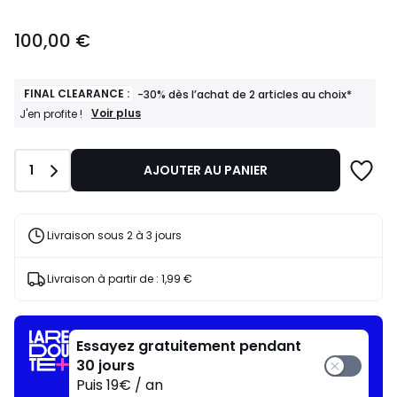
100,00
100,00 €
€.
FINAL CLEARANCE :
-30% dès l’achat de 2 articles au choix*
FINAL
Voir plus
J'en profite !
CLEARANCE
:
-30%
Quantité
1
AJOUTER AU PANIER
dès
l’achat
de
2
articles
Livraison sous 2 à 3 jours
au
choix*
J'en
Livraison à partir de :
1,99 €
profite
!
Essayez gratuitement pendant
30 jours
Puis 19€ / an