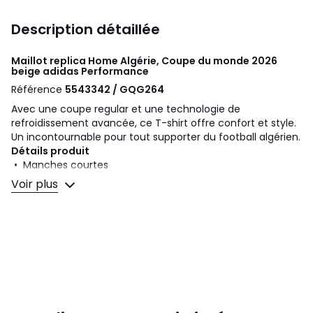
Description détaillée
Maillot replica Home Algérie, Coupe du monde 2026
beige
adidas Performance
Référence
5543342 / GQG264
Avec une coupe regular et une technologie de
refroidissement avancée, ce T-shirt offre confort et style.
Un incontournable pour tout supporter du football algérien.
Détails produit
• Manches courtes
• Col rond, empiècements épaules et bandes aux
Voir plus
manches contrastants
• Logo 3 bandes poitrine et haut du dos
• Écusson du club algérien brodé devant
• Bandes imprimées en dégradé devant et dos
• Convient à la pratique sportive
Composition et Entretien
• 55% coton, 36% polyester, 9% viscose
• Pour l'entretien, merci de vous référer aux indications