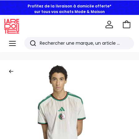
Profitez de la livraison à domicile offerte*
sur tous vos achats Mode & Maison
Aller
au
La
panie
Redoute
Menu
Rechercher
Les
derniers
articles
consultés