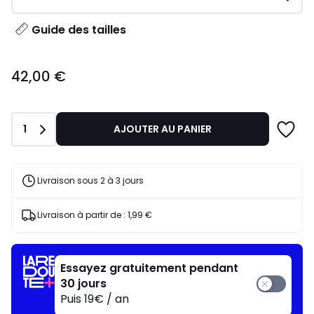
Guide des tailles
42,00
42,00 €
€.
Quantité
1
AJOUTER AU PANIER
Livraison sous 2 à 3 jours
Livraison à partir de :
1,99 €
Essayez gratuitement pendant
30 jours
Puis 19€ / an